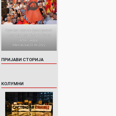
Протест против францускиот
предлог пред Влада. Фото:
Александар
Митовски,03.06.2022
ПРИЈАВИ СТОРИЈА
КОЛУМНИ