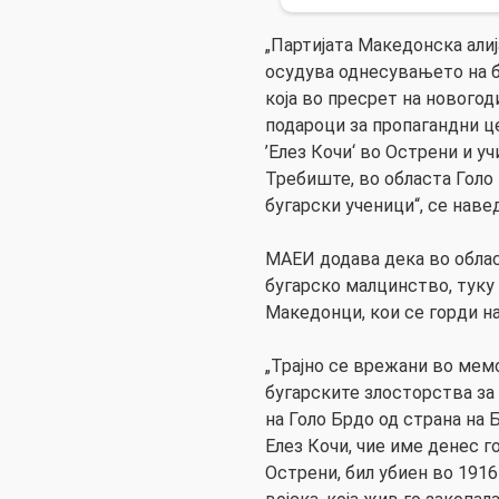
„Партијата Македонска алиј
осудува однесувањето на б
која во пресрет на нового
подароци за пропагандни це
’Елез Кочи‘ во Острени и уч
Требиште, во областа Голо 
бугарски ученици“, се наве
МАЕИ додава дека во облас
бугарско малцинство, туку
Македонци, кои се горди на
„Трајно се врежани во мемо
бугарските злосторства за 
на Голо Брдо од страна на 
Елез Кочи, чие име денес 
Острени, бил убиен во 1916