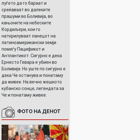
луѓето да го бараат и
среќаваат во далеките
прашуми во Боливија, во
кањоните на небеските
Кордиљери, кои го
наткрилуваат ланецот на
латиноамерикански земји
помеѓу Пацификот и
Антлантикот. Сигурно е дека
Ернесто Гевара е убиен во
Боливија. Но уште по сигурно е
дека Че останува и понатаму
да живее. На вечно жешкото
кубанско сонце, легендата за
Че и понатаму живее.
ФОТО НА ДЕНОТ