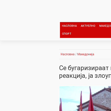
Skip
to
content
НАСЛОВНА
АКТУЕЛНО
МАКЕДО
СПОРТ
Насловна
/
Македонија
Се бугаpизиpaaт
peaкција, ја злo