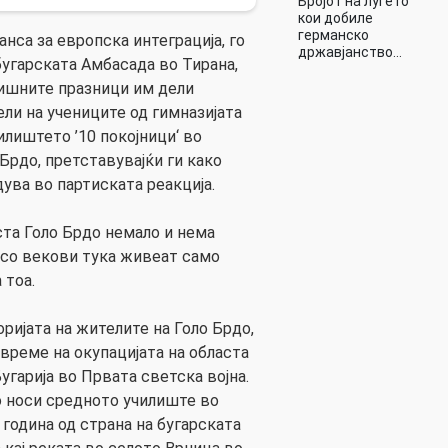
Бројот на луѓето
кои добиле
германско
анса за европска интеграција, го
државјанство…
угарската Амбасада во Тирана,
дишните празници им дели
ли на учениците од гимназијата
илиштето ’10 покојници‘ во
Брдо, претставувајќи ги како
дува во партиската реакција.
та Голо Брдо немало и нема
 со векови тука живеат само
 тоа.
ријата на жителите на Голо Брдо,
време на окупацијата на областа
Бугарија во Првата светска војна.
го носи средното училиште во
 година од страна на бугарската