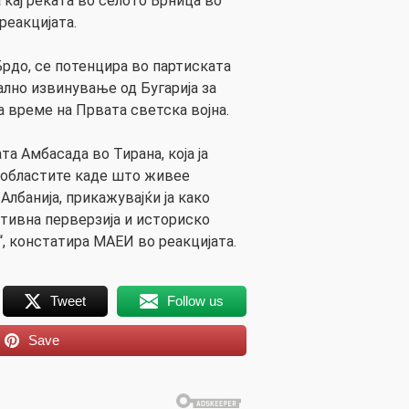
а кај реката во селото Врница во
реакцијата.
Брдо, се потенцира во партиската
ално извинување од Бугарија за
 време на Првата светска војна.
а Амбасада во Тирана, која ја
 областите каде што живее
лбанија, прикажувајќи ја како
итивна перверзија и историско
, констатира МАЕИ во реакцијата.
Tweet
Follow us
Save