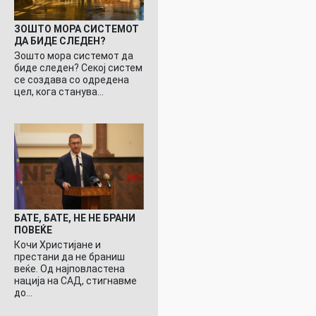
ЗОШТО МОРА СИСТЕМОТ
ДА БИДЕ СЛЕДЕН?
Зошто мора системот да
биде следен? Секој систем
се создава со одредена
цел, кога станува…
БАТЕ, БАТЕ, НЕ НЕ БРАНИ
ПОВЕЌЕ
Кочи Христијане и
престани да не браниш
веќе. Од најповластена
нација на САД, стигнавме
до…