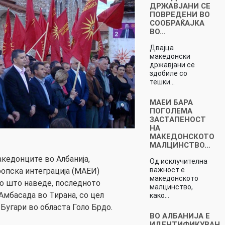
ДРЖАВЈАНИ СЕ
ПОВРЕДЕНИ ВО
СООБРАЌАЈКА
ВО…
Двајца
македонски
државјани се
здобиле со
тешки…
МАЕИ БАРА
ПОГОЛЕМА
ЗАСТАПЕНОСТ
НА
МАКЕДОНСКОТО
МАЛЦИНСТВО…
акедонците во Албанија,
Од исклучителна
важност е
ропска интеграција (МАЕИ)
македонското
ко што наведе, последното
малцинство,
Амбасада во Тирана, со цел
како…
угари во областа Голо Брдо.
ВО АЛБАНИЈА Е
ИДЕНТИФИКУВАН