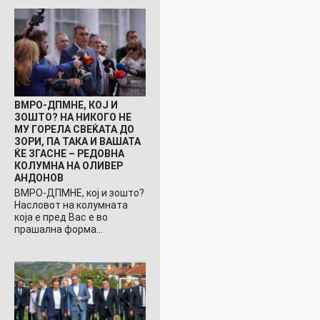
ВМРО-ДПМНЕ, КОЈ И
ЗОШТО? НА НИКОГО НЕ
МУ ГОРЕЛА СВЕЌАТА ДО
ЗОРИ, ПА ТАКА И ВАШАТА
ЌЕ ЗГАСНЕ – РЕДОВНА
КОЛУМНА НА ОЛИВЕР
АНДОНОВ
ВМРО-ДПМНЕ, кој и зошто?
Насловот на колумната
која е пред Вас е во
прашална форма…