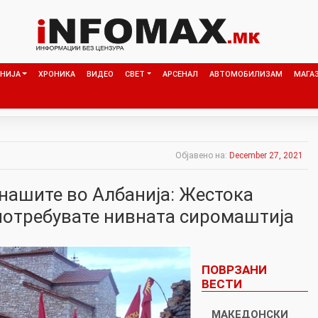
НИЈА
ХРОНИКА
ВИДЕО
СВЕТ
АРСЕНАЛ
АВТОМОБИЛИЗАМ
МАГА
Објавено на:
December 27, 2021
 нашите во Албанија: Жecтока
yпотребувате нивната cиpомaштија
ПОВРЗАНИ
ВЕСТИ
МАКЕДОНСКИ