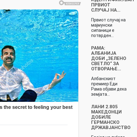
ПРВИОТ
СЛУЧАЈ НА…
Првиот случај на
мајмунски
сипаници е
потврден…
РАМА:
АЛБАНИЈА
ДОБИ „ЗЕЛЕНО
СВЕТЛО“ ЗА
ОТВОРАЊЕ…
Албанскиот
премиер Еди
Рама објави дека
земјата…
ЛАНИ 2.805
МАКЕДОНЦИ
ДОБИЛЕ
ГЕРМАНСКО
ДРЖАВЈАНСТВО