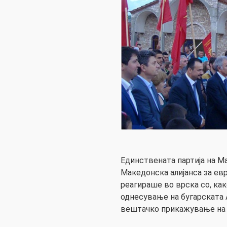
Единствената партија на М
Македонска алијанса за ев
реагираше во врска со, ка
однесување на бугарската 
вештачко прикажување на Б