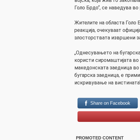
војска, која жив го закопал
Голо Брдо“, се наведува во 
Жителите на областа Голо 
реакција, очекуваат официј
злосторствата извршени за
„Однесувањето на бугарскат
користи сиромаштијата во
македонската заедница во А
бугарска заедница, е прим
искривување на вистината“
Share on Facebook