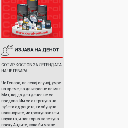
ИЗЈАВА НА ДЕНОТ
СОТИР КОСТОВ ЗА ЛЕГЕНДАТА
НА ЧЕ ГЕВАРА
Че Гевара, во секој случај, умре
на време, за да израсне во мит.
Мит, кој до ден денес не се
предава. Им се оттргнува на
луѓето од рацете, ги збунува
новинарите, истражувачите и
науката, и повторно полетува
преку Андите, како би могле