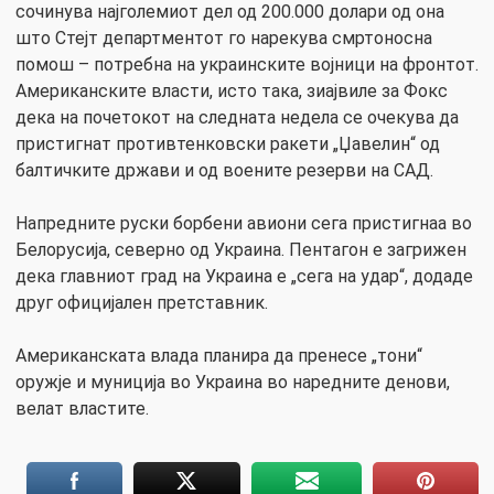
сочинува најголемиот дел од 200.000 долари од она
што Стејт департментот го нарекува смртоносна
помош – потребна на украинските војници на фронтот.
Американските власти, исто така, зиајвиле за Фокс
дека на почетокот на следната недела се очекува да
пристигнат противтенковски ракети „Џавелин“ од
балтичките држави и од воените резерви на САД.
Напредните руски борбени авиони сега пристигнаа во
Белорусија, северно од Украина. Пентагон е загрижен
дека главниот град на Украина е „сега на удар“, додаде
друг официјален претставник.
Американската влада планира да пренесе „тони“
оружје и муниција во Украина во наредните денови,
велат властите.