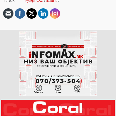
Тагови:
Русија
/
САД
/
Украина
/