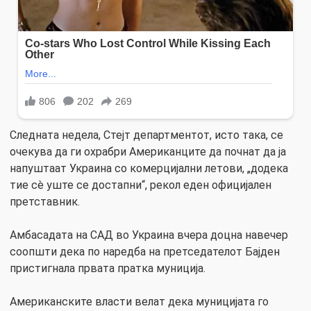
Следната недела, Стејт департментот, исто така, се
очекува да ги охрабри Американците да почнат да ја
напуштаат Украина со комерцијални летови, „додека
тие сè уште се достапни“, рекол еден официјален
претставник.
Амбасадата на САД во Украина вчера доцна навечер
соопшти дека по наредба на претседателот Бајден
пристигнала првата пратка муниција.
Американските власти велат дека муницијата го