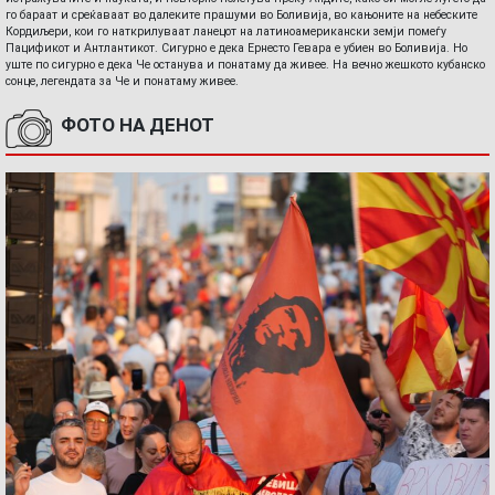
го бараат и среќаваат во далеките прашуми во Боливија, во кањоните на небеските
Кордиљери, кои го наткрилуваат ланецот на латиноамерикански земји помеѓу
Пацификот и Антлантикот. Сигурно е дека Ернесто Гевара е убиен во Боливија. Но
уште по сигурно е дека Че останува и понатаму да живее. На вечно жешкото кубанско
сонце, легендата за Че и понатаму живее.
ФОТО НА ДЕНОТ