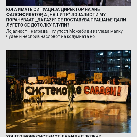
КОГА ИМАТЕ СИТУАЦИЈА ДИРЕКТОР НА АНБ
ФАЛСИФИКАТОР, А „НАШИТЕ“ ЛОЈАЛИСТИ МУ
ПОРАЧУВААТ „ДА ГАЗИ“ СЕ ПОСТАВУВА ПРАШАЊЕ ДАЛИ
ЛУЃЕТО СЕ ДОТОЛКУ ГЛУПИ?
Лојалност– награда – глупост Можеби ви изгледа малку
чуден и неспоив насловот на колумната но…
ЗОШТО МОРА СИСТЕМОТ ДА БИДЕ СЛЕДЕН?