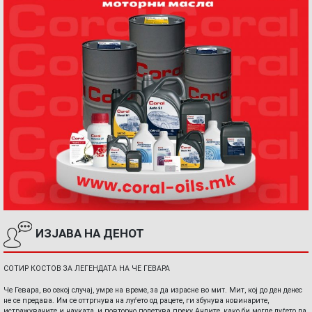
ИЗЈАВА НА ДЕНОТ
СОТИР КОСТОВ ЗА ЛЕГЕНДАТА НА ЧЕ ГЕВАРА
Че Гевара, во секој случај, умре на време, за да израсне во мит. Мит, кој до ден денес
не се предава. Им се оттргнува на луѓето од рацете, ги збунува новинарите,
истражувачите и науката, и повторно полетува преку Андите, како би могле луѓето да