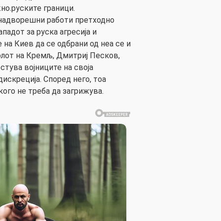
но.руските граници.
надворешни работи претходно
ападот за руска агресија и
на Киев да се одбрани од неа се и
лот на Кремљ, Дмитриј Песков,
естува војниците на своја
дискреција. Според него, тоа
кого не треба да загрижува.