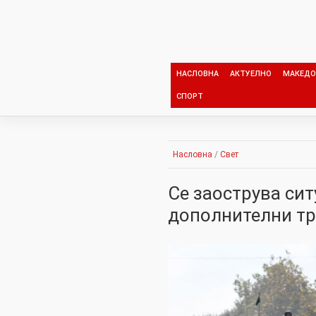
Skip
to
content
НАСЛОВНА
АКТУЕЛНО
МАКЕДО
СПОРТ
Насловна
/
Свет
Се зaострува сит
дополнителни тр