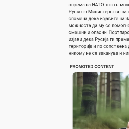
опрема на НАТО. што е мож
Руското Министерство за 
спомена дека изјавите на З
можноста да му се помогне 
смешни и опасни. Портпаро
изјави дека Русија ги прем
територија и по сопствена 
никому не се заканува и ни