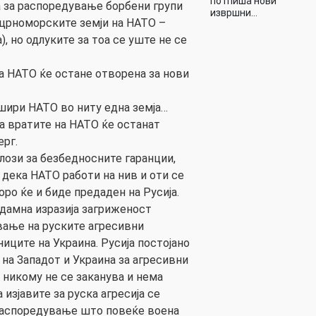
потпиша нови
 за распоредување борбени групи
извршни…
о црноморските земји на НАТО –
а), но одлуките за тоа се уште не се
на НАТО ќе остане отворена за нови
 шири НАТО во ниту една земја…
а вратите на НАТО ќе останат
ерг.
лози за безбедносните гаранции,
 дека НАТО работи на нив и оти се
ро ќе и биде предаден на Русија.
одамна изразија загриженост
вање на руските агресивни
ниците на Украина. Русија постојано
на Западот и Украина за агресивни
а никому не се заканува и нема
 изјавите за руска агресија се
 распоредување што повеќе воена