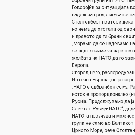
борбени групи на НАТО таму“
Говорејќи за ситуацијата в
надеж за продолжување на 
Столтенберг повтори дека Н
но нема да отстапи од сво
и правото да ги брани свои
„Мораме да се надеваме на
се подготвиме за најлошото“
желбата на НАТО да го зај
Европа.
Според него, распоредувањ
Источна Европа „не ја загро
„НАТО е одбранбен сојуз. 
исток е пропорционално (на 
Русија. Продолжуваме да ја
Советот Русија-НАТО“, дод
НАТО ја проучува и можно
групи не само во Балтикот 
Црното Море, рече Столтен