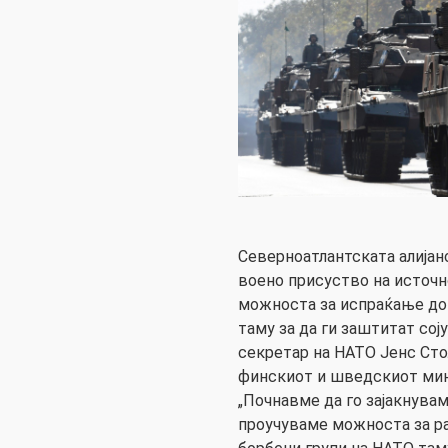
Северноатлантската алијанс
воено присуство на источн
можноста за испраќање до
таму за да ги заштитат сој
секретар на НАТО Јенс Сто
финскиот и шведскиот мин
„Почнавме да го зајакнувам
проучуваме можноста за р