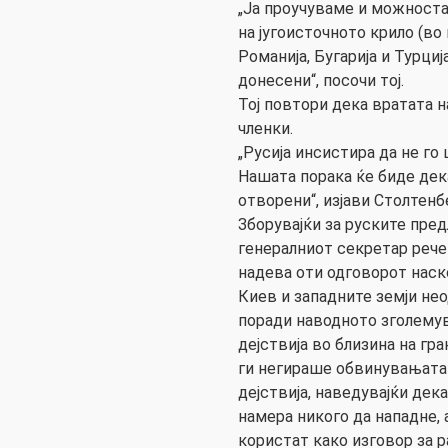
„Ја проучуваме и можноста
на југоисточното крило (в
Романија, Бугарија и Турциј
донесени“, посочи тој.
Тој повтори дека вратата 
членки.
„Русија инсистира да не го
Нашата порака ќе биде дек
отворени“, изјави Столтенб
Зборувајќи за руските пред
генералниот секретар рече
надева оти одговорот наско
Киев и западните земји не
поради наводното зголему
дејствија во близина на гра
ги негираше обвинувањата 
дејствија, наведувајќи дек
намера никого да нападне, а
користат како изговор за