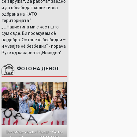
се здружат, да работат заедно
и да обезбедат колективна
одбрана на НАТО
територијата.“
„ ...Навистина ми е чест што
сум овде. Ви посакувам сè
најдобро. Останете безбедни –
и чувајте нè безбедни“ - порача
Руте од касарната „Илинден“.
ФОТО НА ДЕНОТ
Осмомартовски Марш / Фото: