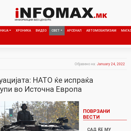
НИЈА
ХРОНИКА
ВИДЕО
СВЕТ
АРСЕНАЛ
АВТОМОБИЛИЗАМ
МАГА
Објавено на:
January 24, 2022
уацијата: НАТО ќе испраќа
упи во Источна Европа
ПОВРЗАНИ
ВЕСТИ
САД ЌЕ МУ