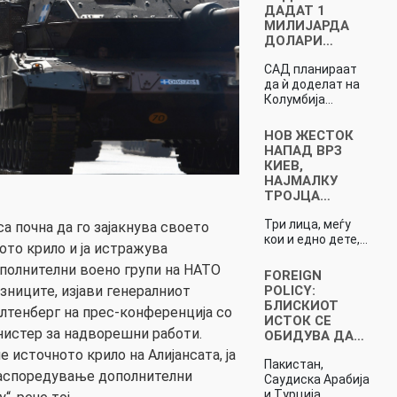
ДАДАТ 1
МИЛИЈАРДА
ДОЛАРИ…
САД планираат
да ѝ доделат на
Колумбија…
НОВ ЖЕСТОК
НАПАД ВРЗ
КИЕВ,
НАЈМАЛКУ
ТРОЈЦА…
Три лица, меѓу
а почна да го зајакнува своето
кои и едно дете,…
ото крило и ја истражува
полнителни воено групи на НАТО
FOREIGN
POLICY:
узниците, изјави генералниот
БЛИСКИОТ
лтенберг на прес-конференција со
ИСТОК СЕ
истер за надворешни работи.
ОБИДУВА ДА…
е источното крило на Алијансата, ја
Пакистан,
аспоредување дополнителни
Саудиска Арабија
и Турција