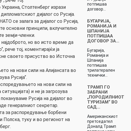
, рече тој.
потпишаа
о Украина, Столтенберг изрази
договор…
дипломатскиот дијалог со Русија.
БУГАРИЈА,
АТО се залага за дијалог со Русија,
РОМАНИЈА И
ите основни принципи, вклучително
ШПАНИЈА
те земји-членки.
ПОТПИШАА
ДОГОВОР ЗА…
 најдоброто, но во исто време да
, рече тој, коментирајќи ја
Бугарија,
Романија и
акне своето присуство во Источна
Шпанија
потпишаа
ето на нови сили на Алијансата во
трилатерален
технички…
зува Русија“.
Распоредувањето на нови сили на
ТРАМП ГО
ситуацијата) и не ја загрозува
ЗАБРАНИ
„ПОРОДИЛНИОТ
 покануваме Русија на дијалог во
ТУРИЗАМ“ ВО
аде генералниот секретар.
САД…
ста за распоредување борбени
Американскиот
и Полска, туку и во регионот на
претседател
берг.
Доналд Трамп