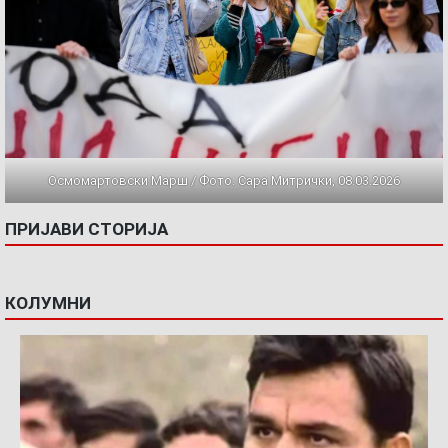
Осмомартовски Марш / Фото: Сара Митрички, 08.03.2026
ПРИЈАВИ СТОРИЈА
КОЛУМНИ