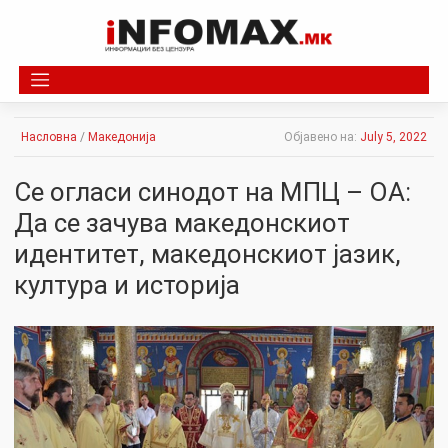
Skip
to
content
Насловна
/
Македонија
Објавено на:
July 5, 2022
Се огласи синодот на МПЦ – ОА:
Да се зачува македонскиот
идентитет, македонскиот јазик,
култура и историја