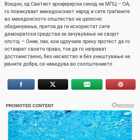
Воедно, од Светиот архијерејски синод на МПЦ – ОА,
го повикуваат македонскиот народ и сите граѓаните
во македонското општество на целосно
обединување, притоа да ги искористат сите
демократски средства за зачувување на својот
опстој. – Оние, пак, кои одлучиле преку протест да го
остварат своето право, тоа да го направат
достоинствено, без насилство и без уништување на
јавните добра, се наведува во соопштението.