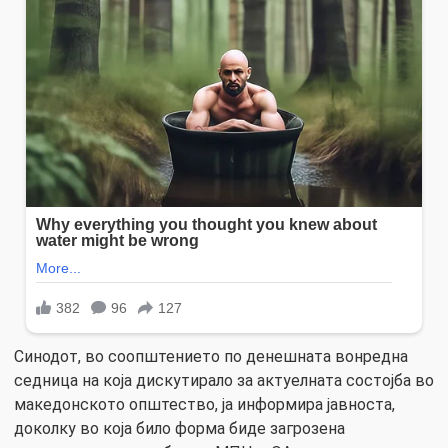
Синодот, во соопштението по денешната вонредна
седница на која дискутирало за актуелната состојба во
македонското општество, ја информира јавноста,
доколку во која било форма биде загрозена