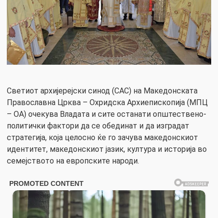
Светиот архијерејски синод (САС) на Македонската
Православна Црква – Охридска Архиепископија (МПЦ
– ОА) очекува Владата и сите останати општествено-
политички фактори да се обединат и да изградат
стратегија, која целосно ќе го зачува македонскиот
идентитет, македонскиот јазик, култура и историја во
семејството на европските народи.