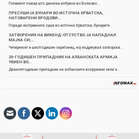
Големиот пожар што денеска избувна во Волково…
ПРЕСУШИЈА БУНАРИ ВО ИСТОЧНА ХРВАТСКА,
НАТОВАРЕНИ БРОДОВИ…
Поради екстремната суша во источна Хрватска, бунарите…
ЗАТВОРЕНИК НА ВИКЕНД-ОТСУСТВО ЈА НАПАДНАЛ
МАЈКА СИ,…
Четириесет и шестгодишен охриѓанец, кој издржувал затворска…
20-ГОДИШЕН ПРИПАДНИК НА АЛБАНСКАТА АРМИЈА
УБИЕН ВО…
Дваесетгодишен припадник на албанските вооружени сили е…