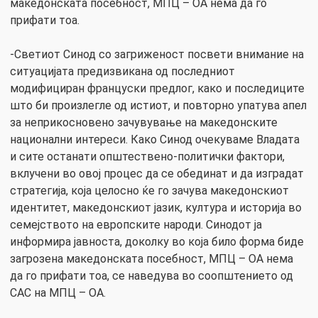
македонската посебност, МПЦ – ОА нема да го
прифати тоа.
-Светиот Синод со загриженост посвети внимание на
ситуацијата предизвикана од последниот
модифициран француски предлог, како и последиците
што би произлегле од истиот, и повторно упатува апел
за неприкосновено зачувување на македонските
национални интереси. Како Синод очекуваме Владата
и сите останати општествено-политички фактори,
вклучени во овој процес да се обединат и да изградат
стратегија, која целосно ќе го зачува македонскиот
идентитет, македонскиот јазик, култура и историја во
семејството на европските народи. Синодот ја
информира јавноста, доколку во која било форма биде
загрозена македонската посебност, МПЦ – ОА нема
да го прифати тоа, се наведува во соопштението од
САС на МПЦ – ОА.