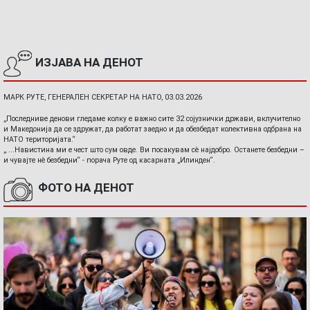
ИЗЈАВА НА ДЕНОТ
МАРК РУТЕ, ГЕНЕРАЛЕН СЕКРЕТАР НА НАТО, 03.03.2026
„Последниве денови гледаме колку е важно сите 32 сојузнички држави, вклучително
и Македонија да се здружат, да работат заедно и да обезбедат колективна одбрана на
НАТО територијата.“
„ ...Навистина ми е чест што сум овде. Ви посакувам сè најдобро. Останете безбедни –
и чувајте нè безбедни“ - порача Руте од касарната „Илинден“.
ФОТО НА ДЕНОТ