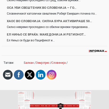
Силно невреме проследено со град, обилни врнежи…
ОСА УБИ СВЕШТЕНИК ВО СЛОВЕНИЈА – ГО…
Словенечкиот католички свештеник Роберт Емершич почина по…
ХАОС ВО СЛОВЕНИЈА: СИЛНА БУРА АКТИВИРАШЕ 50…
Силно невреме проследено со обилни врнежи предизвика…
ЕЛ НИЊО СЕ ВРАЌА: МАКЕДОНИЈА И РЕГИОНОТ…
Ел Нињо се буди во Пацификот и…
Тагови:
Балкан
/
Земјотрес
/
Словенија
/