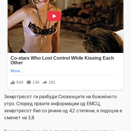
Земјотресот ги разбуди Словенците на божиќното
утро. Според првите информации од ЕМСЦ,
земјотресот бил со јачина од 4,2 степени, а подоцна е
сменет на 3,8.