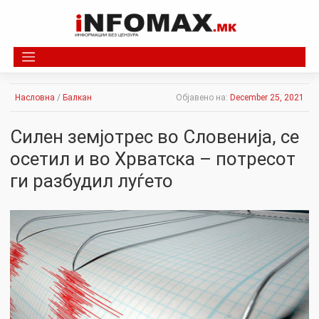
Skip
to
content
Насловна
/
Балкан
Објавено на:
December 25, 2021
Силен земјотрес во Словенија, се
осетил и во Хрватска – потресот
ги разбудил луѓето