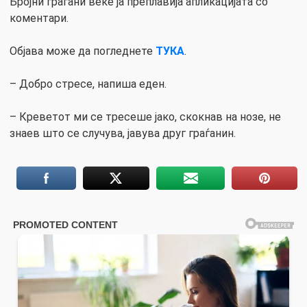
Бројни граѓани веќе ја преплавија апликацијата со
коментари.
Објава може да погледнете
ТУКА
.
– Добро стресе, напиша еден.
– Креветот ми се тресеше јако, скокнав на нозе, не
знаев што се случува, јавува друг граѓанин.