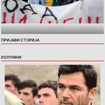
Осмомартовски Марш / Фото: Сара Митрички, 08.03.2026
ПРИЈАВИ СТОРИЈА
КОЛУМНИ