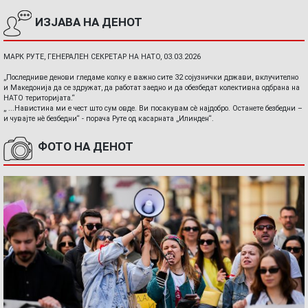
ИЗЈАВА НА ДЕНОТ
МАРК РУТЕ, ГЕНЕРАЛЕН СЕКРЕТАР НА НАТО, 03.03.2026
„Последниве денови гледаме колку е важно сите 32 сојузнички држави, вклучително
и Македонија да се здружат, да работат заедно и да обезбедат колективна одбрана на
НАТО територијата.“
„ ...Навистина ми е чест што сум овде. Ви посакувам сè најдобро. Останете безбедни –
и чувајте нè безбедни“ - порача Руте од касарната „Илинден“.
ФОТО НА ДЕНОТ