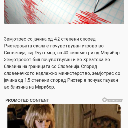
Земјотрес со јачина од 4,2 степени според
Рихтеровата скала е почувствуван утрово во
Словенија, кај Љутомер, на 40 километри од Марибор.
Земјотресот бил почувствуван и во Хрватска во
близина на границата со Словенија. Според
словенечкото надлежно министерство, земјотрес со
јачина од 1,5 степени според Рихтер е почувствуван
во близина на Марибор.