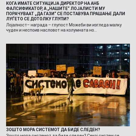
КОГА ИМАТЕ СИТУАЦИЈА ДИРЕКТОР НА АНБ
ФАЛСИФИКАТОР, А „НАШИТЕ“ ЛОЈАЛИСТИ МУ
ПОРАЧУВААТ „ДА ГАЗИ“ СЕ ПОСТАВУВА ПРАШАЊЕ ДАЛИ
ЛУЃЕТО СЕ ДОТОЛКУ ГЛУПИ?
Лојалност– награда – глупост Можеби ви изгледа малку
чуден и неспоив насловот на колумната но…
ЗОШТО МОРА СИСТЕМОТ ДА БИДЕ СЛЕДЕН?
Зошто мора системот да биде следен? Секој систем се