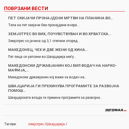
ПОВРЗАНИ ВЕСТИ
ПЕТ СКИЈАЧИ ПРОНАЈДЕНИ МРТВИ НА ПЛАНИНА ВО…
Тела на пет скијачи беа пронајдени вчера…
ЗЕМЈОТРЕС ВО БИХ, ПОЧУВСТВУВАН И ВО ХРВАТСКА…
Земјотрес со јачина од 3,1 степени според…
МАКЕДОНЕЦ, ЧЕХ И ДВЕ ЖЕНИ ОД КИНА…
Пет лица се уапсени во Швајцарија меѓу…
МАКЕДОНСКИ ДРЖАВЈАНИН КОЈ БИЛ ВОДАЧ НА НАРКО-
МАФИЈА,…
Македонски државјанин кој важи за водач на…
ШВАЈЦАРИЈА ГИ ПРЕКИНУВА ПРОГРАМИТЕ ЗА РАЗВОЈНА
ПОМОШ…
Швајцарската влада ги прекина програмите за развојна…
Тагови:
земјотрес
/
Швајцарија
/