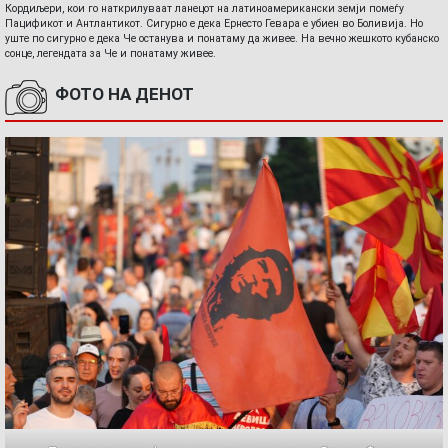
Кордиљери, кои го наткрилуваат ланецот на латиноамерикански земји помеѓу
Пацификот и Антлантикот. Сигурно е дека Ернесто Гевара е убиен во Боливија. Но
уште по сигурно е дека Че останува и понатаму да живее. На вечно жешкото кубанско
сонце, легендата за Че и понатаму живее.
ФОТО НА ДЕНОТ