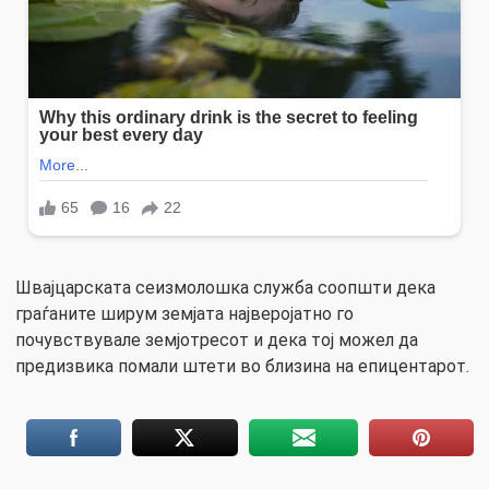
Швајцарската сеизмолошка служба соопшти дека
граѓаните ширум земјата најверојатно го
почувствувале земјотресот и дека тој можел да
предизвика помали штети во близина на епицентарот.