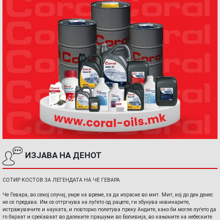
ИЗЈАВА НА ДЕНОТ
СОТИР КОСТОВ ЗА ЛЕГЕНДАТА НА ЧЕ ГЕВАРА
Че Гевара, во секој случај, умре на време, за да израсне во мит. Мит, кој до ден денес
не се предава. Им се оттргнува на луѓето од рацете, ги збунува новинарите,
истражувачите и науката, и повторно полетува преку Андите, како би могле луѓето да
го бараат и среќаваат во далеките прашуми во Боливија, во кањоните на небеските