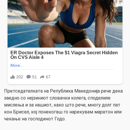
Претседателката на Република Македонија рече дека
заедно со нејзиниот словачки колега, споделиле
мислења и за нашиот, како што рече, многу долг пат
кон Брисел, кој понекогаш го нарекувам маратон или
чекање на господинот Годо.