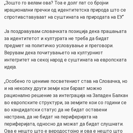
„Зошто го велам ова? Тоа е долг пат со бројни
ирационални пречки од идентитетска природа што се
спротивставуваат на суштината на природата на ЕУ.“
Ја поздравувам словачката позиција дека прашањата
за идентитетот и културата не треба да бидат
предмет на политичко условување и преговори.
Верувам дека почитувањето на културниот
интегритет на секој народ е суштината на европската
идеја.
„Особено го цениме посветениот став на Словачка, но
и на неколку други земји кои бараат можно
рационално решение за интеграција на Западен Балкан
во европските структури, за земјите кои со години се
во кандидатски статус да не бидат оставени
настрана, да не бидат на периферијата на
периферијата, односно да можат да бидат слушнати.
Ова е нешто што е веродостојно и ова е нешто што