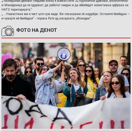
„Последниве денови гледаме колку е важно сите 32 сојузнички држави, вклучително
и Македонија да се здружат, да работат заедно и да обезбедат колективна одбрана на
НАТО територијата.“
„ ...Навистина ми е чест што сум овде. Ви посакувам сè најдобро. Останете безбедни –
и чувајте нè безбедни“ - порача Руте од касарната „Илинден“.
ФОТО НА ДЕНОТ