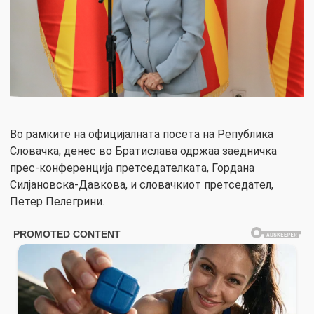
Во рамките на официјалната посета на Република
Словачка, денес во Братислава одржаа заедничка
прес-конференција претседателката, Гордана
Силјановска-Давкова, и словачкиот претседател,
Петер Пелегрини.