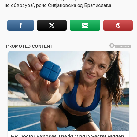
не обврзува“, рече Силјановска од Братислава.