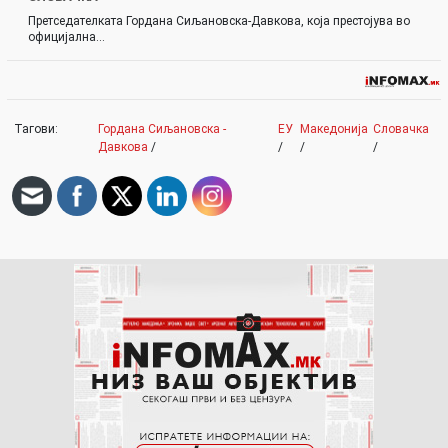
Претседателката Гордана Сиљановска-Давкова, која престојува во
официјална…
Тагови:
Гордана Сиљановска -
ЕУ
Македонија
Словачка
Давкова
/
/
/
/