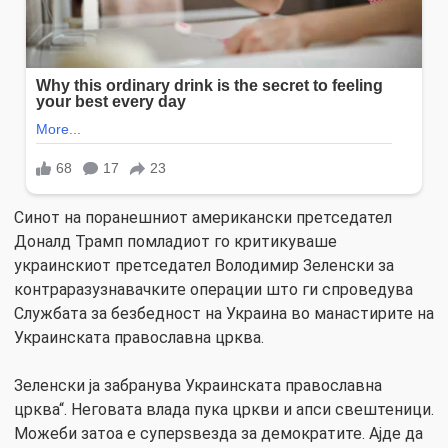
Синот на поранешниот американски претседател
Доналд Трамп помладиот го критикуваше
украинскиот претседател Володимир Зеленски за
контраразузнавачките операции што ги спроведува
Службата за безбедност на Украина во манастирите на
Украинската православна црква.
Зеленски ја забранува Украинската православна
црква“. Неговата влада пука цркви и апси свештеници.
Можеби затоа е суперѕвезда за демократите. Ајде да