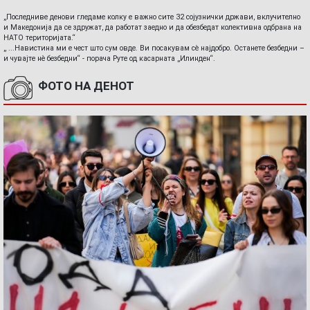
„Последниве денови гледаме колку е важно сите 32 сојузнички држави, вклучително
и Македонија да се здружат, да работат заедно и да обезбедат колективна одбрана на
НАТО територијата.“
„ ...Навистина ми е чест што сум овде. Ви посакувам сè најдобро. Останете безбедни –
и чувајте нè безбедни“ - порача Руте од касарната „Илинден“.
ФОТО НА ДЕНОТ