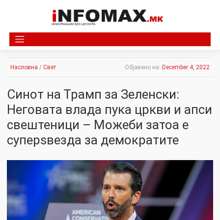
Skip
to
content
Насловна
/
Свет
Објавено на:
December 4, 2022
Синот на Трамп за Зеленски:
Неговата влада пука цркви и апси
свештеници – Можеби затоа е
суперѕвезда за демократите