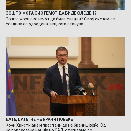
ЗОШТО МОРА СИСТЕМОТ ДА БИДЕ СЛЕДЕН?
Зошто мора системот да биде следен? Секој систем се
создава со одредена цел, кога станува…
БАТЕ, БАТЕ, НЕ НЕ БРАНИ ПОВЕЌЕ
Кочи Христијане и престани да не браниш веќе. Од
најповластена нација на САД, стигнавме до…