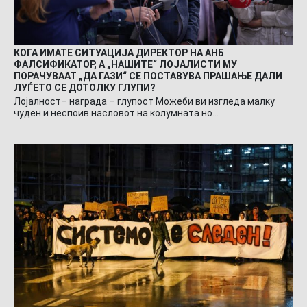
КОГА ИМАТЕ СИТУАЦИЈА ДИРЕКТОР НА АНБ
ФАЛСИФИКАТОР, А „НАШИТЕ“ ЛОЈАЛИСТИ МУ
ПОРАЧУВААТ „ДА ГАЗИ“ СЕ ПОСТАВУВА ПРАШАЊЕ ДАЛИ
ЛУЃЕТО СЕ ДОТОЛКУ ГЛУПИ?
Лојалност– награда – глупост Можеби ви изгледа малку
чуден и неспоив насловот на колумната но…