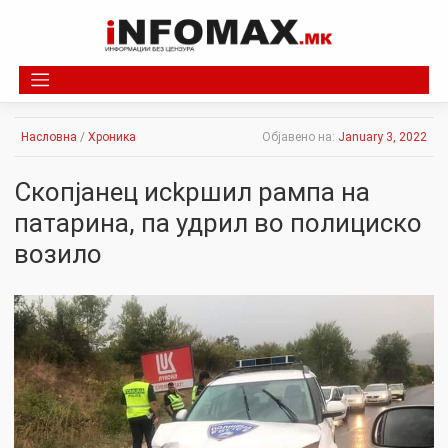
Skip
to
content
Насловна
/
Хроника
Објавено на:
January 3, 2022
Скопјанец иckршил рaмпа на
патарина, па удpил во полициско
возило