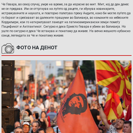
Че Гевара, во секој случај, умре на време, за да израсне во мит. Мит, кој до ден денес
не се предава. Им се оттргнува на луѓето од рацете, ги збунува новинарите,
истражувачите и науката, и повторно полетува преку Андите, како би могле луѓето да
го бараат и среќаваат во далеките прашуми во Боливија, во кањоните на небеските
Кордиљери, кои го наткрилуваат ланецот на латиноамерикански земји помеѓу
Пацификот и Антлантикот. Сигурно е дека Ернесто Гевара е убиен во Боливија. Но
уште по сигурно е дека Че останува и понатаму да живее. На вечно жешкото кубанско
сонце, легендата за Че и понатаму живее.
ФОТО НА ДЕНОТ