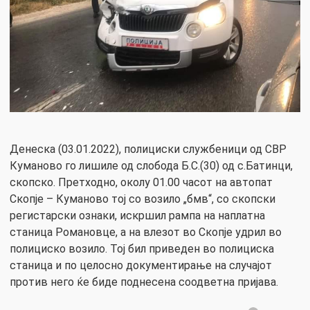
Денеска (03.01.2022), полициски службеници од СВР
Куманово го лишиле од слобода Б.С.(30) од с.Батинци,
скопско. Претходно, околу 01.00 часот на автопат
Скопје – Куманово тој со возило „бмв“, со скопски
регистарски ознаки, искршил рампа на наплатна
станица Романовце, а на влезот во Скопје удрил во
полициско возило. Тој бил приведен во полициска
станица и по целосно документирање на случајот
против него ќе биде поднесена соодветна пријава.