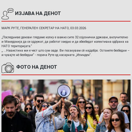
ИЗЈАВА НА ДЕНОТ
МАРК РУТЕ, ГЕНЕРАЛЕН СЕКРЕТАР НА НАТО, 03.03.2026
„Последниве денови гледаме колку е важно сите 32 сојузнички држави, вклучително
и Македонија да се здружат, да работат заедно и да обезбедат колективна одбрана на
НАТО територијата.“
„ ...Навистина ми е чест што сум овде. Ви посакувам сè најдобро. Останете безбедни –
и чувајте нè безбедни“ - порача Руте од касарната „Илинден“.
ФОТО НА ДЕНОТ