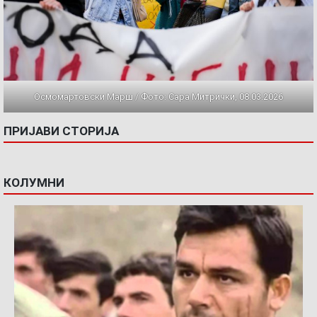
Осмомартовски Марш / Фото: Сара Митрички, 08.03.2026
ПРИЈАВИ СТОРИЈА
КОЛУМНИ