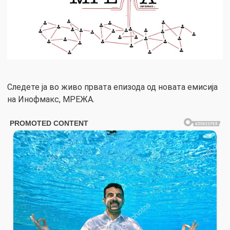
Следете ја во живо првата епизода од новата емисија
на Инофмакс, МРЕЖА.