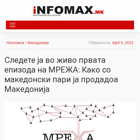
Skip
to
content
Насловна
/
Македонија
Објавено на:
April 9, 2023
Следете ја во живо првата
епизода на МРЕЖА: Како со
македонски пари ја продадоа
Македонија