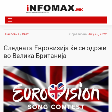
Skip
to
content
Насловна
/
Свет
Објавено на:
July 25, 2022
Следнатa Евровизија ќе се одржи
во Велика Британија