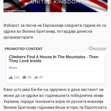
Изборот за песна на Евровизија следната година ќе се
одржи во Велика Британија, потврдија денеска
организаторите.
Како што јави Би-би-си, одлучено е дека настанот не
може да се одржи во годинашната победничка земја
Украина, поради тековната војна по руската инвазија.
Велика Британија годинава беше втора, па Европската