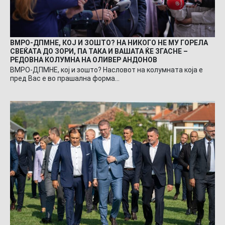
ВМРО-ДПМНЕ, КОЈ И ЗОШТО? НА НИКОГО НЕ МУ ГОРЕЛА
СВЕЌАТА ДО ЗОРИ, ПА ТАКА И ВАШАТА ЌЕ ЗГАСНЕ –
РЕДОВНА КОЛУМНА НА ОЛИВЕР АНДОНОВ
ВМРО-ДПМНЕ, кој и зошто? Насловот на колумната која е
пред Вас е во прашална форма…