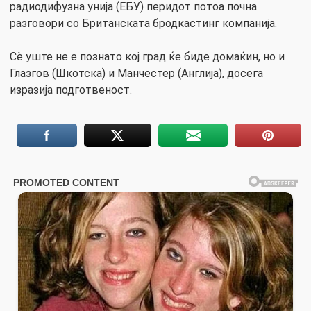
радиодифузна унија (ЕБУ) перидот потоа почна
разговори со Британската бродкастинг компанија.
Сè уште не е познато кој град ќе биде домаќин, но и
Глазгов (Шкотска) и Манчестер (Англија), досега
изразија подготвеност.