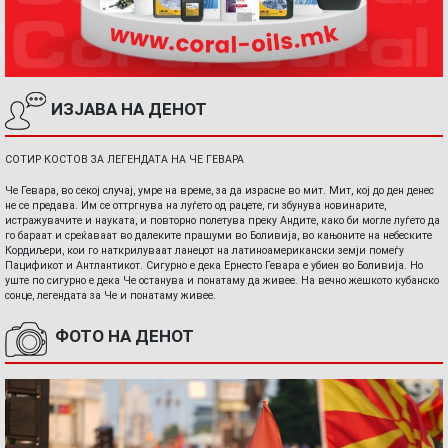
ИЗЈАВА НА ДЕНОТ
СОТИР КОСТОВ ЗА ЛЕГЕНДАТА НА ЧЕ ГЕВАРА
Че Гевара, во секој случај, умре на време, за да израсне во мит. Мит, кој до ден денес
не се предава. Им се оттргнува на луѓето од рацете, ги збунува новинарите,
истражувачите и науката, и повторно полетува преку Андите, како би могле луѓето да
го бараат и среќаваат во далеките прашуми во Боливија, во кањоните на небеските
Кордиљери, кои го наткрилуваат ланецот на латиноамерикански земји помеѓу
Пацификот и Антлантикот. Сигурно е дека Ернесто Гевара е убиен во Боливија. Но
уште по сигурно е дека Че останува и понатаму да живее. На вечно жешкото кубанско
сонце, легендата за Че и понатаму живее.
ФОТО НА ДЕНОТ