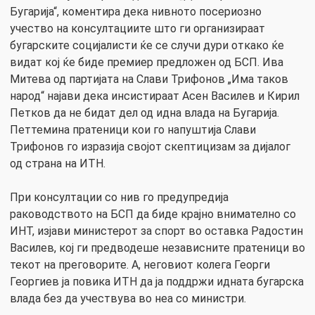
Бугарија“, коментира дека нивното посериозно
учество на консултациите што ги организираат
бугарските социјалисти ќе се случи дури откако ќе
видат кој ќе биде премиер предложен од БСП. Ива
Митева од партијата на Слави Трифонов „Има таков
народ“ најави дека инсистираат Асен Василев и Кирил
Петков да не бидат дел од идна влада на Бугарија.
Петтемина пратеници кои го напуштија Слави
Трифонов го изразија својот скептицизам за дијалог
од страна на ИТН.
При консултации со нив го предупредија
раководството на БСП да биде крајно внимателно со
ИНТ, изјави министерот за спорт во оставка Радостин
Василев, кој ги предводеше независните пратеници во
текот на преговорите. А, неговиот колега Георги
Георгиев ја повика ИТН да ја поддржи идната бугарска
влада без да учествува во неа со министри.