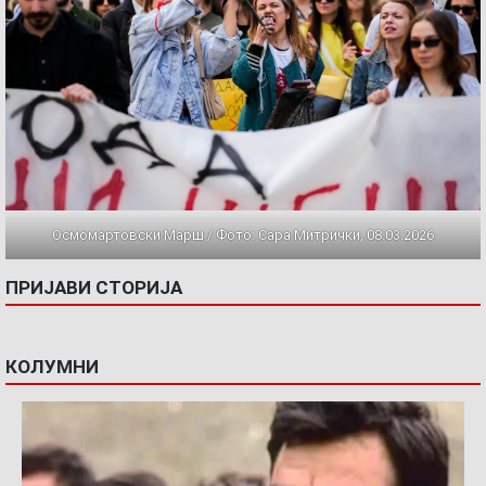
Осмомартовски Марш / Фото: Сара Митрички, 08.03.2026
ПРИЈАВИ СТОРИЈА
КОЛУМНИ