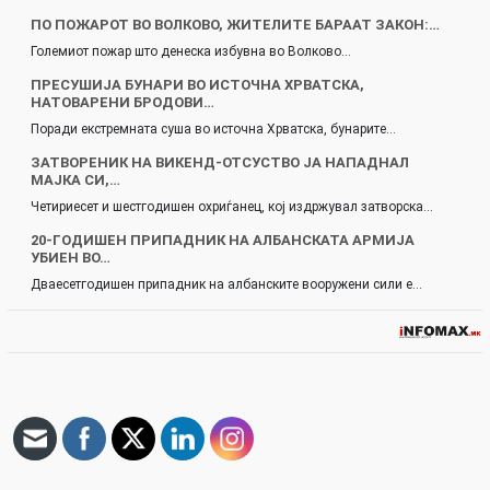
ПО ПОЖАРОТ ВО ВОЛКОВО, ЖИТЕЛИТЕ БАРААТ ЗАКОН:…
Големиот пожар што денеска избувна во Волково…
ПРЕСУШИЈА БУНАРИ ВО ИСТОЧНА ХРВАТСКА,
НАТОВАРЕНИ БРОДОВИ…
Поради екстремната суша во источна Хрватска, бунарите…
ЗАТВОРЕНИК НА ВИКЕНД-ОТСУСТВО ЈА НАПАДНАЛ
МАЈКА СИ,…
Четириесет и шестгодишен охриѓанец, кој издржувал затворска…
20-ГОДИШЕН ПРИПАДНИК НА АЛБАНСКАТА АРМИЈА
УБИЕН ВО…
Дваесетгодишен припадник на албанските вооружени сили е…