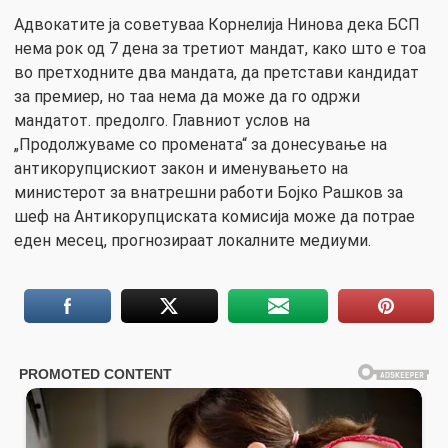
Адвокатите ја советуваа Корнелија Нинова дека БСП
нема рок од 7 дена за третиот мандат, како што е тоа
во претходните два мандата, да претстави кандидат
за премиер, но таа нема да може да го одржи
мандатот. предолго. Главниот услов на
„Продолжуваме со промената“ за донесување на
антикорупцискиот закон и именувањето на
министерот за внатрешни работи Бојко Рашков за
шеф на Антикорупциската комисија може да потрае
еден месец, прогнозираат локалните медиуми.