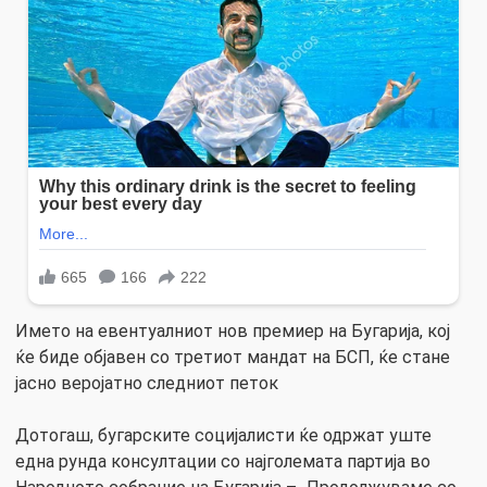
Името на евентуалниот нов премиер на Бугарија, кој
ќе биде објавен со третиот мандат на БСП, ќе стане
јасно веројатно следниот петок
Дотогаш, бугарските социјалисти ќе одржат уште
една рунда консултации со најголемата партија во