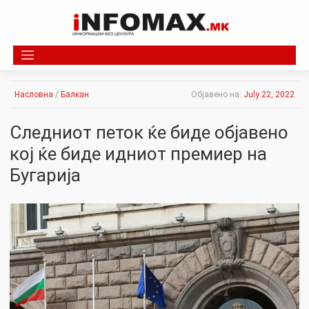
Skip
to
content
Насловна
/
Балкан
Објавено на:
July 22, 2022
Следниот петок ќе биде објавено
кој ќе биде идниот премиер на
Бугарија