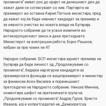
промената“ имаат рок до крајот на денешниот ден да
кажат дали се согласуваат со нив. Партијата на
премиерот во оставка Кирил Петков инсистира, пред
да кажат кој ќе биде нивниот кандидат за премиер и
за нивното учество во новата влада на Бугарија,
Народното собрание да ги усвои измените во
антикорупцискиот закон и дека претходната
Министерот за внатрешни работи, Бојко Рашков,
избран за прв човек на 47.
Народно собрание. БСП инсистира идниот премиер на
Бугарија да биде личност од „Продолжуваме со
промената“, бидејќи најсигурни кандидати за
премиерската функција се вицепремиерот и министер
за финансии Асен Василев и поранешниот
претседател на Народното собрание. Никола Минчев,
коментира шефот на пратеничката група на
„Продолжуваме со промената“ Андреј Ѓуров. Христо
Иванов, кој е копретседател на „Демократска