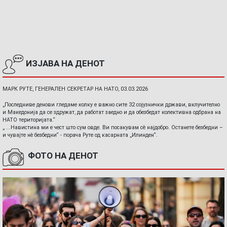
ИЗЈАВА НА ДЕНОТ
МАРК РУТЕ, ГЕНЕРАЛЕН СЕКРЕТАР НА НАТО, 03.03.2026
„Последниве денови гледаме колку е важно сите 32 сојузнички држави, вклучително
и Македонија да се здружат, да работат заедно и да обезбедат колективна одбрана на
НАТО територијата.“
„ ...Навистина ми е чест што сум овде. Ви посакувам сè најдобро. Останете безбедни –
и чувајте нè безбедни“ - порача Руте од касарната „Илинден“.
ФОТО НА ДЕНОТ