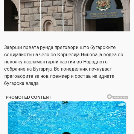
Заврши првата рунда преговори што бугарските
социјалисти на чело со Корнелија Нинова ја водеа со
неколку парламентарни партии во Народното
собрание на Бугарија. Во понеделник почнуваат
преговорите за нов премиер и состав на идната
бугарска влада.