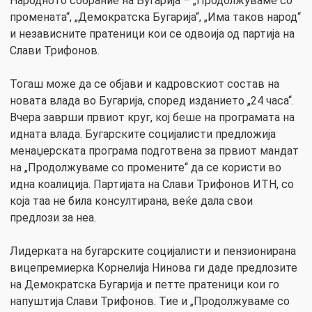
Народното собрание на Бугарија – „Продолжуваме со
промената“, „Демократска Бугарија“, „Има таков народ“
и независните пратеници кои се одвоија од партија на
Слави Трифонов.
Тогаш може да се објави и кадровскиот состав на
новата влада во Бугарија, според изданието „24 часа“.
Вчера заврши првиот круг, кој беше на програмата на
идната влада. Бугарските социјалисти предложија
менаџерската програма подготвена за првиот мандат
на „Продолжуваме со промените“ да се користи во
идна коалиција. Партијата на Слави Трифонов ИТН, со
која таа не била консултирана, веќе дала свои
предлози за неа.
Лидерката на бугарските социјалисти и пензионирана
вицепремиерка Корнелија Нинова ги даде предлозите
на Демократска Бугарија и петте пратеници кои го
напуштија Слави Трифонов. Тие и „Продолжуваме со