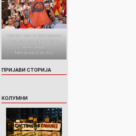
Протест против францускиот
предлог пред Влада. Фото:
Александар
Митовски,03.06.2022
ПРИЈАВИ СТОРИЈА
КОЛУМНИ