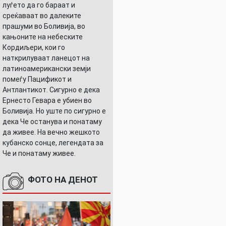
луѓето да го бараат и
среќаваат во далеките
прашуми во Боливија, во
кањоните на небеските
Кордиљери, кои го
наткрилуваат ланецот на
латиноамерикански земји
помеѓу Пацификот и
Антлантикот. Сигурно е дека
Ернесто Гевара е убиен во
Боливија. Но уште по сигурно е
дека Че останува и понатаму
да живее. На вечно жешкото
кубанско сонце, легендата за
Че и понатаму живее.
ФОТО НА ДЕНОТ