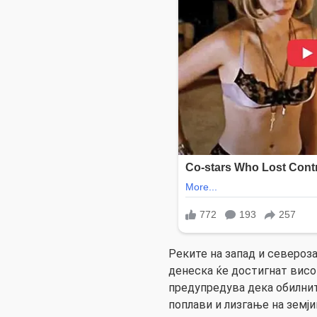
Реките на запад и североза
денеска ќе достигнат висо
предупредува дека обилни
поплави и лизгање на земј