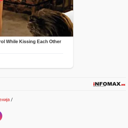
енија
/