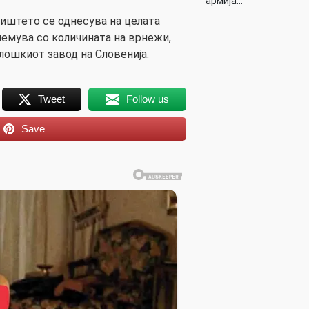
армија…
јиштето се однесува на целата
олемува со количината на врнежи,
лошкиот завод на Словенија.
Tweet
Follow us
Save