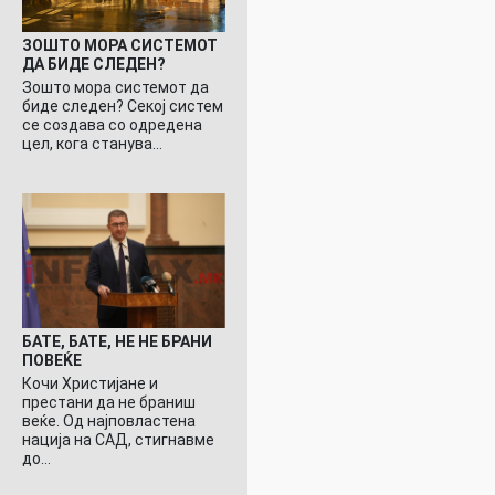
ЗОШТО МОРА СИСТЕМОТ
ДА БИДЕ СЛЕДЕН?
Зошто мора системот да
биде следен? Секој систем
се создава со одредена
цел, кога станува…
БАТЕ, БАТЕ, НЕ НЕ БРАНИ
ПОВЕЌЕ
Кочи Христијане и
престани да не браниш
веќе. Од најповластена
нација на САД, стигнавме
до…