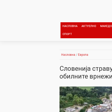
Skip
to
content
НАСЛОВНА
АКТУЕЛНО
МАКЕДО
СПОРТ
Насловна
/
Европа
Словенија страв
обилните врнеж