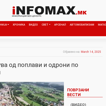
НИЈА
ХРОНИКА
ВИДЕО
СВЕТ
АРСЕНАЛ
АВТОМОБИЛИЗАМ
МАГА
Објавено на:
March 14, 2025
ува од поплави и одрони по
и
ПОВРЗАНИ
ВЕСТИ
(ВИДЕО)