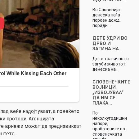
Во Словенија
денеска паѓа
пороен дожд,
поради…
ДЕТЕ УДРИ ВО
ДРВО И
ЗАГИНА НА…
Дете трагично го
загуби животот
денеска на…
СЛОВЕНЕЧКИТЕ
ВОЈНИЦИ
„ИЗВОЈУВАА“
ДА ИМ СЕ
ПЛАЌА…
пад веќе надојтуваат, а повеќето
По
неколкугодишни
ки протоци. Агенцијата
напори,
те врнежи можат да предизвикаат
вработените во
иштето.
словенечката