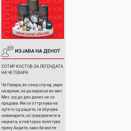
ИЗЈАВА НА ДЕНОТ
СОТИР КОСТОВ ЗА ЛЕГЕНДАТА
НА ЧЕ ГЕВАРА
Че Гевара, во секој случај, умре
на време, за да израсне во мит.
Мит, кој до ден денес не се
предава. Им се оттргнува на
луѓето од рацете, ги збунува
новинарите, истражувачите и
науката, и повторно полетува
преку Андите, како би могле