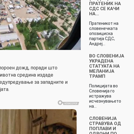
ПРАТЕНИК НА
СДС СЕ КАЧИ
НА…
Пратеникот на
словенечката
опозициска
партија СДС,
Андреј…
ВО СЛОВЕНИЈА
УКРАДЕНА
СТАТУАТА НА
 пороен дожд, поради што
МЕЛАНИЈА
животна средина издаде
ТРАМП
едупредување за западните и
Полицијата во
ата.
Словенија го
истражува
исчезнувањето
на…
СЛОВЕНИЈА
СТРАВУВА ОД
ПОПЛАВИ И
ОДРОНИ ПО…