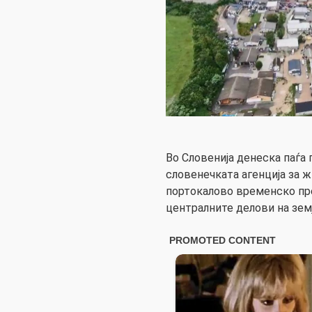
Во Словенија денеска паѓа
словенечката агенција за 
портокалово временско пр
централните делови на земј