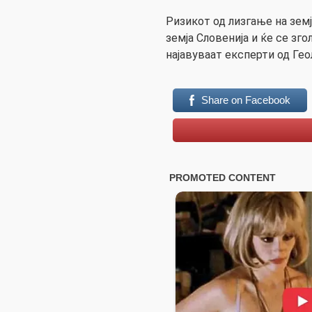
Ризикот од лизгање на зем
земја Словенија и ќе се зг
најавуваат експерти од Гео
Share on Facebook