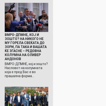
ВМРО-ДПМНЕ, КОЈ И
ЗОШТО? НА НИКОГО НЕ
МУ ГОРЕЛА СВЕЌАТА ДО
ЗОРИ, ПА ТАКА И ВАШАТА
ЌЕ ЗГАСНЕ – РЕДОВНА
КОЛУМНА НА ОЛИВЕР
АНДОНОВ
ВМРО-ДПМНЕ, кој и зошто?
Насловот на колумната
која е пред Вас е во
прашална форма…