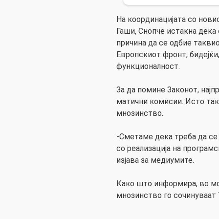
На координацијата со нови
Гаши, Снопче истакна дека 
причина да се одбие такви
Европскиот фронт, бидејќи,
функционалност.
За да помине Законот, нај
матични комисии. Исто та
мнозинство.
-Сметаме дека треба да се
со реализација на програм
изјава за медиумите.
Како што информира, во м
мнозинство го сочинуваат 