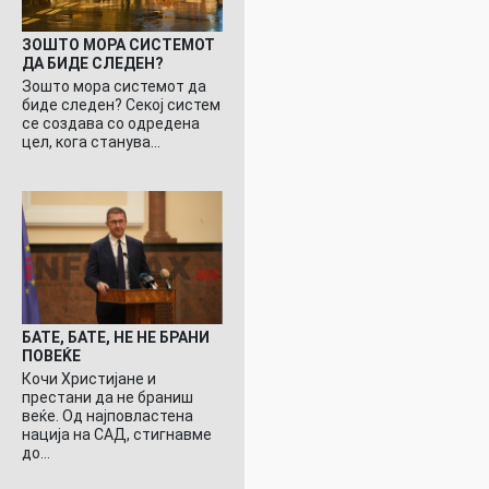
ЗОШТО МОРА СИСТЕМОТ
ДА БИДЕ СЛЕДЕН?
Зошто мора системот да
биде следен? Секој систем
се создава со одредена
цел, кога станува…
БАТЕ, БАТЕ, НЕ НЕ БРАНИ
ПОВЕЌЕ
Кочи Христијане и
престани да не браниш
веќе. Од најповластена
нација на САД, стигнавме
до…