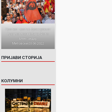
Протест против францускиот
предлог пред Влада. Фото:
Александар
Митовски,03.06.2022
ПРИЈАВИ СТОРИЈА
КОЛУМНИ