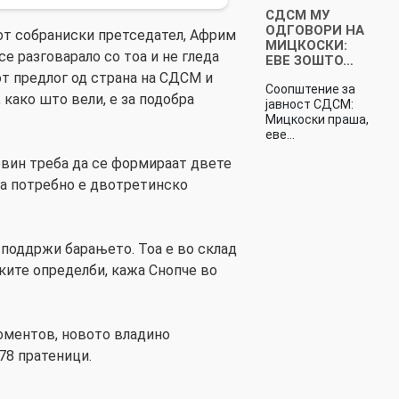
СДСМ МУ
ОДГОВОРИ НА
от собраниски претседател, Африм
МИЦКОСКИ:
се разговарало со тоа и не гледа
ЕВЕ ЗОШТО…
от предлог од страна на СДСМ и
Соопштение за
 како што вели, е за подобра
јавност СДСМ:
Мицкоски праша,
еве…
првин треба да се формираат двете
ка потребно е двотретинско
 поддржи барањето. Тоа е во склад
ските определби, кажа Снопче во
оментов, новото владино
78 пратеници.