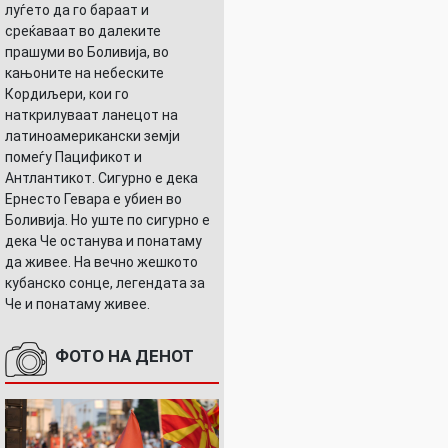
луѓето да го бараат и
среќаваат во далеките
прашуми во Боливија, во
кањоните на небеските
Кордиљери, кои го
наткрилуваат ланецот на
латиноамерикански земји
помеѓу Пацификот и
Антлантикот. Сигурно е дека
Ернесто Гевара е убиен во
Боливија. Но уште по сигурно е
дека Че останува и понатаму
да живее. На вечно жешкото
кубанско сонце, легендата за
Че и понатаму живее.
ФОТО НА ДЕНОТ