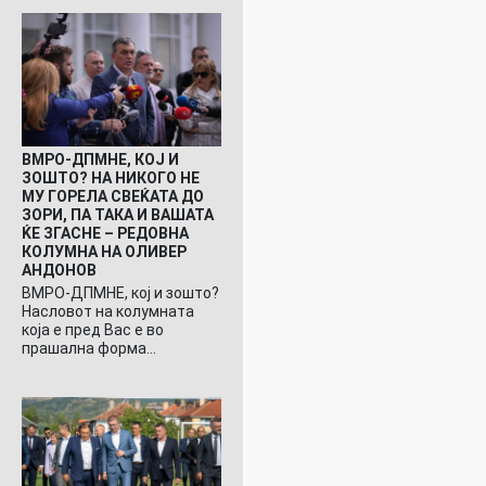
ВМРО-ДПМНЕ, КОЈ И
ЗОШТО? НА НИКОГО НЕ
МУ ГОРЕЛА СВЕЌАТА ДО
ЗОРИ, ПА ТАКА И ВАШАТА
ЌЕ ЗГАСНЕ – РЕДОВНА
КОЛУМНА НА ОЛИВЕР
АНДОНОВ
ВМРО-ДПМНЕ, кој и зошто?
Насловот на колумната
која е пред Вас е во
прашална форма…