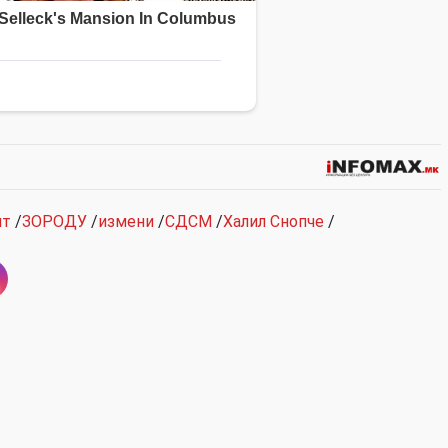
нт
/
ЗОРОДУ
/
измени
/
СДСМ
/
Халил Снопче
/