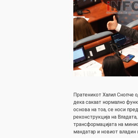
Пратеникот Халил Снопче о
дека сакаат нормално фун
основа на тоа, се носи пре
реконструкција на Владата
трансформацијата на минис
мандатар и новиот владин 