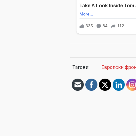
Тагови:
Европски фро