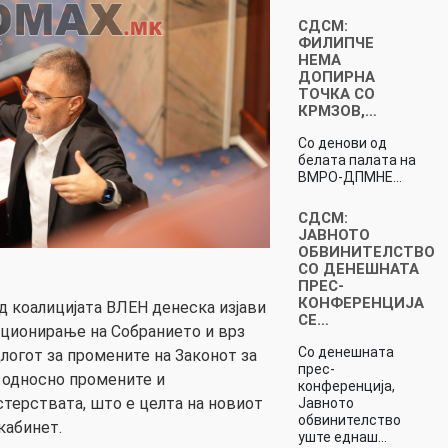
СДСМ:
ФИЛИПЧЕ
НЕМА
ДОПИРНА
ТОЧКА СО
КРМЗОВ,…
Со денови од
белата палата на
ВМРО-ДПМНЕ…
СДСМ:
ЈАВНОТО
ОБВИНИТЕЛСТВО
СО ДЕНЕШНАТА
ПРЕС-
КОНФЕРЕНЦИЈА
д коалицијата ВЛЕН денеска изјави
СЕ…
кционирање на Собранието и врз
Со денешната
длогот за промените на Законот за
прес-
, односно промените и
конференција,
терствата, што е целта на новиот
Јавното
обвинителство
кабинет.
уште еднаш…