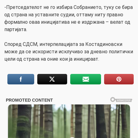
-Претседателот не го избира Собранието, туку се бира
од страна на уставните судии, оттаму ниту правно
формално оваа иницијатива не е издржана – велат од
партијата.
Според СДСМ, интерпелацијата за Костадиновски
може да се искористи исклучиво за дневно политички
цели од страна на оние кои ја иницираат.