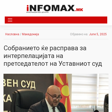
Skip
to
content
Насловна
/
Македонија
Објавено на:
June 5, 2025
Собранието ќе расправа за
интерпелацијата на
претседателот на Уставниот суд