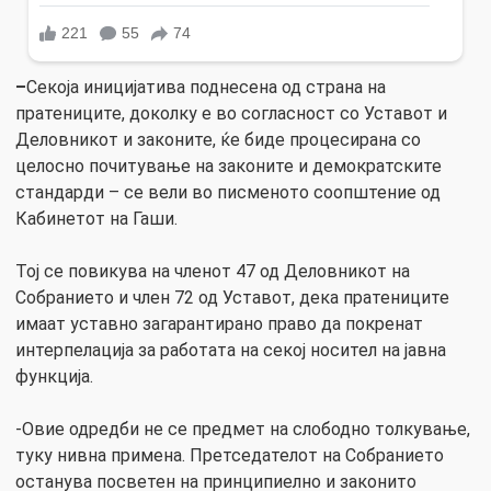
–
Секоја иницијатива поднесена од страна на
пратениците, доколку е во согласност со Уставот и
Деловникот и законите, ќе биде процесирана со
целосно почитување на законите и демократските
стандарди – се вели во писменото соопштение од
Кабинетот на Гаши.
Тој се повикува на членот 47 од Деловникот на
Собранието и член 72 од Уставот, дека пратениците
имаат уставно загарантирано право да покренат
интерпелација за работата на секој носител на јавна
функција.
-Овие одредби не се предмет на слободно толкување,
туку нивна примена. Претседателот на Собранието
останува посветен на принципиелно и законито