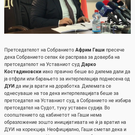
Претседателот на Собранието
Африм Гаши
пресече
дека Собранието сепак ќе расправа за доверба на
претседателот на Уставниот суд
Дарко
Костадиновски
иако првично беше во дилема дали да
ја отфрли или барањето за интерпелација поднесена од
ДУИ
да им ја врати на доработка. Дилемата се
однесуваше на тоа дека интерпелацијата беше за
претседател на Уставниот суд, а Собранието не избира
претседател на Судот, туку уставен судија. Во
соопштението од кабинетот на Гаши нема
образложение зошто иницијативата не ѝ ја вратил на
ДУИ на корекција. Неофицијално, Гаши сметал дека и