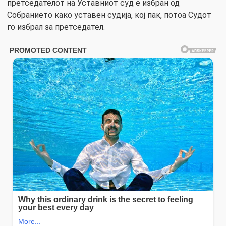
претседателот на Уставниот суд е избран од
Собранието како уставен судија, кој пак, потоа Судот
го избрал за претседател.