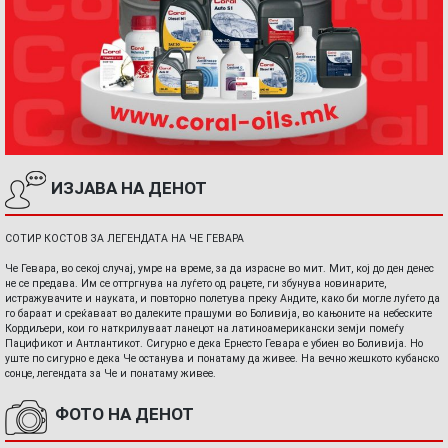
ИЗЈАВА НА ДЕНОТ
СОТИР КОСТОВ ЗА ЛЕГЕНДАТА НА ЧЕ ГЕВАРА
Че Гевара, во секој случај, умре на време, за да израсне во мит. Мит, кој до ден денес
не се предава. Им се оттргнува на луѓето од рацете, ги збунува новинарите,
истражувачите и науката, и повторно полетува преку Андите, како би могле луѓето да
го бараат и среќаваат во далеките прашуми во Боливија, во кањоните на небеските
Кордиљери, кои го наткрилуваат ланецот на латиноамерикански земји помеѓу
Пацификот и Антлантикот. Сигурно е дека Ернесто Гевара е убиен во Боливија. Но
уште по сигурно е дека Че останува и понатаму да живее. На вечно жешкото кубанско
сонце, легендата за Че и понатаму живее.
ФОТО НА ДЕНОТ