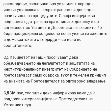
раководење, засновано врз уставниот поредок,
институционалната непристрасност и доследно
почитување на процедурите. Секоја иницијатива
поднесена од страна на пратениците, доколку е во
согласност со Уставот и Деловникот и законите, ќе
биде процесирана со целосно почитување на законите
и демократските стандарди – се вели во
соопштението.
Од Кабинетот на Гаши посочуваат дека
обезбедувањето на легалитетот и заштитата на
институционалниот интегритет на Собранието не
претставуваат само обврска, туку и темелен принцип
на визијата на Претседателот за одговорно владеење.
СДСМ
пак, соопшти дека информираа нема да ја
поддржи интерпелацијата на Претседателот на
Уставниот суд.