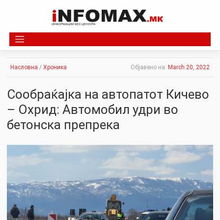
Skip
to
content
Насловна
/
Хроника
Објавено на:
March 20, 2022
Сообраќајка на автопатот Кичево
– Охрид: Автомобил удри во
бетонска препрека