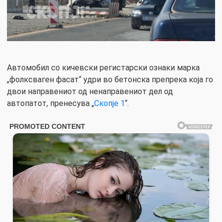
Автомобил со кичевски регистарски ознаки марка
„фолксваген фасат“ удри во бетонска препрека која го
двои направениот од ненаправениот дел од
автопатот, пренесува „
Скопје 1
“.