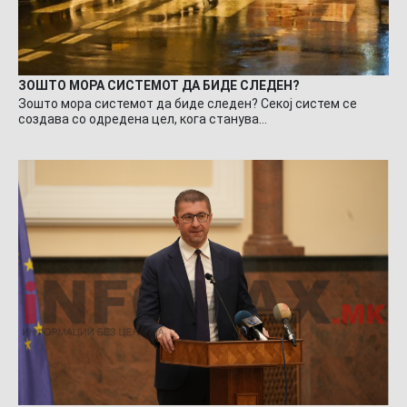
ЗОШТО МОРА СИСТЕМОТ ДА БИДЕ СЛЕДЕН?
Зошто мора системот да биде следен? Секој систем се
создава со одредена цел, кога станува…