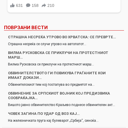
ПОВРЗАНИ ВЕСТИ
СТРАШНА НЕСРЕЌА УТРОВО ВО ХРВАТСКА: СЕ ПРЕВРТЕ…
Страшна несреќа се случи утрово на автопатот…
ВИЛМА РУСКОВСКА СЕ ПРИКЛУЧИ НА ПРОТЕСТНИОТ
МАРШ…
Вилма Русковска се приклучи на протестниот марш…
ОБВИНИТЕЛСТВОТО ГИ ПОВИКУВА ГРАЃАНИТЕ КОИ
ИМААТ ДОКАЗИ…
Обвинителскиот тим кој постапува во предметот на…
ОБВИНЕНИЕ ЗА СРПСКИОТ ВОЈНИК КОЈ ПРЕДИЗВИКА
СООБРАЌАЈКА…
Вишото јавно обвинителство Краљево поднесе обвинителен акт…
ЧОВЕК ЗАГИНА ПО УДАР ОД ВОЗ КАЈ…
На железничката пруга кај булеварот „Србија“, синоќа…