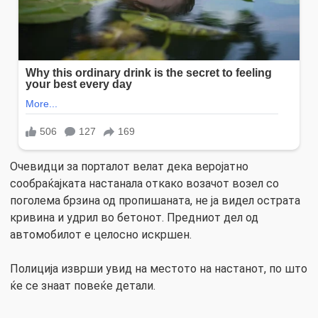
Очевидци за порталот велат дека веројатно
сообраќајката настанала откако возачот возел со
поголема брзина од пропишаната, не ја видел острата
кривина и удрил во бетонот. Предниот дел од
автомобилот e целосно искршен.
Полиција изврши увид на местото на настанот, по што
ќе се знаат повеќе детали.