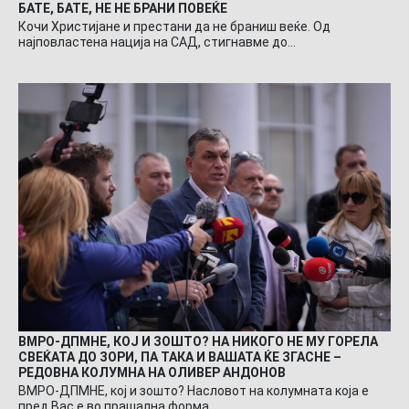
БАТЕ, БАТЕ, НЕ НЕ БРАНИ ПОВЕЌЕ
Кочи Христијане и престани да не браниш веќе. Од
најповластена нација на САД, стигнавме до…
ВМРО-ДПМНЕ, КОЈ И ЗОШТО? НА НИКОГО НЕ МУ ГОРЕЛА
СВЕЌАТА ДО ЗОРИ, ПА ТАКА И ВАШАТА ЌЕ ЗГАСНЕ –
РЕДОВНА КОЛУМНА НА ОЛИВЕР АНДОНОВ
ВМРО-ДПМНЕ, кој и зошто? Насловот на колумната која е
пред Вас е во прашална форма…