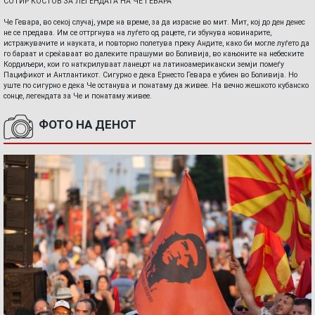
СОТИР КОСТОВ ЗА ЛЕГЕНДАТА НА ЧЕ ГЕВАРА
Че Гевара, во секој случај, умре на време, за да израсне во мит. Мит, кој до ден денес
не се предава. Им се оттргнува на луѓето од рацете, ги збунува новинарите,
истражувачите и науката, и повторно полетува преку Андите, како би могле луѓето да
го бараат и среќаваат во далеките прашуми во Боливија, во кањоните на небеските
Кордиљери, кои го наткрилуваат ланецот на латиноамерикански земји помеѓу
Пацификот и Антлантикот. Сигурно е дека Ернесто Гевара е убиен во Боливија. Но
уште по сигурно е дека Че останува и понатаму да живее. На вечно жешкото кубанско
сонце, легендата за Че и понатаму живее.
ФОТО НА ДЕНОТ