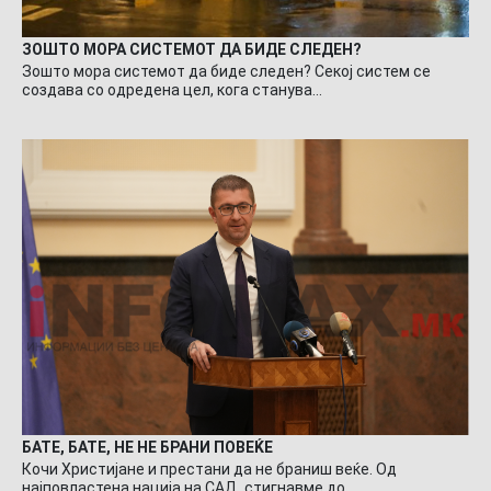
ЗОШТО МОРА СИСТЕМОТ ДА БИДЕ СЛЕДЕН?
Зошто мора системот да биде следен? Секој систем се
создава со одредена цел, кога станува…
БАТЕ, БАТЕ, НЕ НЕ БРАНИ ПОВЕЌЕ
Кочи Христијане и престани да не браниш веќе. Од
најповластена нација на САД, стигнавме до…