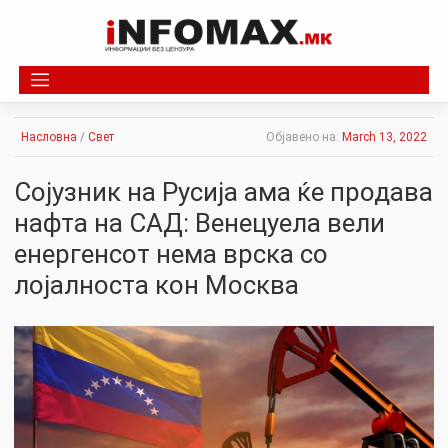
Skip
to
content
Насловна
/
Свет
Објавено на:
March 13, 2022
Сојузник на Русија ама ќе продава
нафта на САД: Венецуела вели
енергенсот нема врска со
лојалноста кон Москва