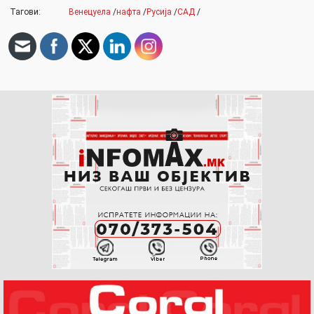
Тагови:
Венецуела
/
нафта
/
Русија
/
САД
/