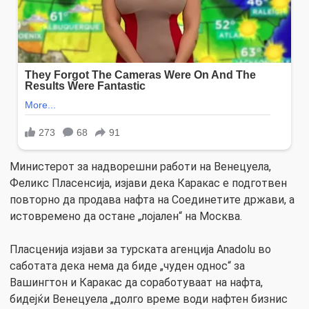
Министерот за надворешни работи на Венецуела,
Феликс Пласенсија, изјави дека Каракас е подготвен
повторно да продава нафта на Соединетите држави, а
истовремено да остане „лојален“ на Москва.
Пласценија изјави за турската агенција Anadolu во
саботата дека нема да биде „чуден однос“ за
Вашингтон и Каракас да соработуваат на нафта,
бидејќи Венецуела „долго време води нафтен бизнис