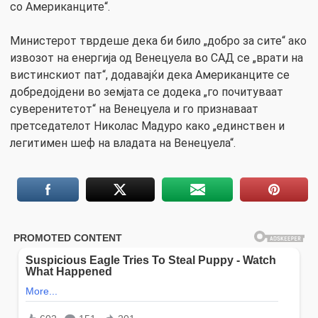
со Американците“.
Министерот тврдеше дека би било „добро за сите“ ако
извозот на енергија од Венецуела во САД се „врати на
вистинскиот пат“, додавајќи дека Американците се
добредојдени во земјата се додека „го почитуваат
суверенитетот“ на Венецуела и го признаваат
претседателот Николас Мадуро како „единствен и
легитимен шеф на владата на Венецуела“.