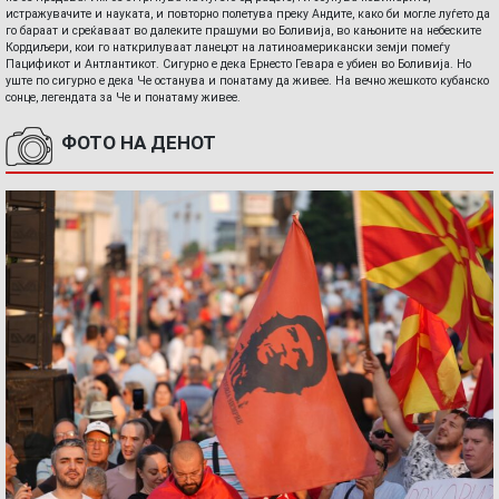
истражувачите и науката, и повторно полетува преку Андите, како би могле луѓето да
го бараат и среќаваат во далеките прашуми во Боливија, во кањоните на небеските
Кордиљери, кои го наткрилуваат ланецот на латиноамерикански земји помеѓу
Пацификот и Антлантикот. Сигурно е дека Ернесто Гевара е убиен во Боливија. Но
уште по сигурно е дека Че останува и понатаму да живее. На вечно жешкото кубанско
сонце, легендата за Че и понатаму живее.
ФОТО НА ДЕНОТ