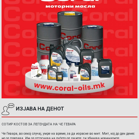
ИЗЈАВА НА ДЕНОТ
СОТИР КОСТОВ ЗА ЛЕГЕНДАТА НА ЧЕ ГЕВАРА
Че Гевара, во секој случај, умре на време, за да израсне во мит. Мит, кој до ден денес
не се предава. Им се оттргнува на луѓето од рацете, ги збунува новинарите,