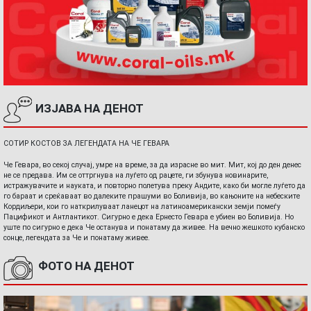
ИЗЈАВА НА ДЕНОТ
СОТИР КОСТОВ ЗА ЛЕГЕНДАТА НА ЧЕ ГЕВАРА
Че Гевара, во секој случај, умре на време, за да израсне во мит. Мит, кој до ден денес
не се предава. Им се оттргнува на луѓето од рацете, ги збунува новинарите,
истражувачите и науката, и повторно полетува преку Андите, како би могле луѓето да
го бараат и среќаваат во далеките прашуми во Боливија, во кањоните на небеските
Кордиљери, кои го наткрилуваат ланецот на латиноамерикански земји помеѓу
Пацификот и Антлантикот. Сигурно е дека Ернесто Гевара е убиен во Боливија. Но
уште по сигурно е дека Че останува и понатаму да живее. На вечно жешкото кубанско
сонце, легендата за Че и понатаму живее.
ФОТО НА ДЕНОТ