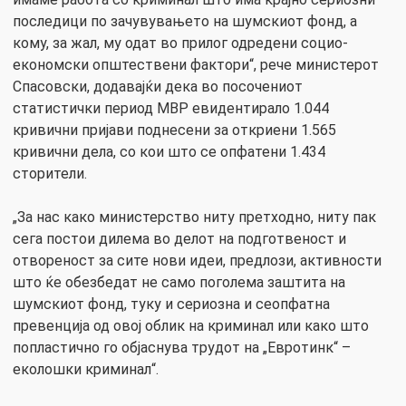
последици по зачувувањето на шумскиот фонд, а
кому, за жал, му одат во прилог одредени социо-
економски општествени фактори“, рече министерот
Спасовски, додавајќи дека во посочениот
статистички период МВР евидентирало 1.044
кривични пријави поднесени за откриени 1.565
кривични дела, со кои што се опфатени 1.434
сторители.
„За нас како министерство ниту претходно, ниту пак
сега постои дилема во делот на подготвеност и
отвореност за сите нови идеи, предлози, активности
што ќе обезбедат не само поголема заштита на
шумскиот фонд, туку и сериозна и сеопфатна
превенција од овој облик на криминал или како што
попластично го објаснува трудот на „Евротинк“ –
еколошки криминал“.