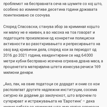
проблемот на бесправната сеча на шумите со кој што,
особено во изминативе десетина години државата
поинтензивно се соочува.
Според Спасовски, станува збор за криминал којшто
ни малку не е наивен, а во насока на тоа говорат и
податоците произлезени од конкретни полициски
активности во разоткривањето и репресирањето на
овој вид кривични дела, според кои за периодот од
2016 до 2021 година, евидентирани се над 64.000
метри кубни бесправно исечена огревна дрвна маса, а
проценетата материјална штета изнесува речиси 169
милиони денари.
,,Ако, пак, на овие податоци се додадат и оние со кои
располагаат другите надлежни институции, сосема
сигурно ќе дојдеме до заклучокот, што впрочем го
сугерираат и истражувањата на ‘Евротинк’ – дека
имаме работа со криминал што има крајно сериозни