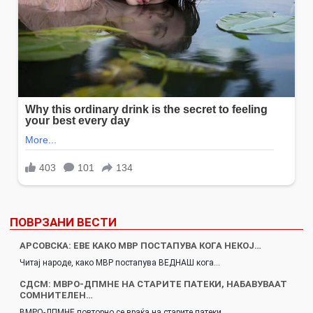
ПОВРЗАНИ ВЕСТИ
АРСОВСКА: ЕВЕ КАКО МВР ПОСТАПУВА КОГА НЕКОЈ…
Читај народе, како МВР постапува ВЕДНАШ кога…
СДСМ: МВРО-ДПМНЕ НА СТАРИТЕ ПАТЕКИ, НАБАВУВААТ
СОМНИТЕЛЕН…
ВМРО-ДПМНЕ повторно се враќа на старите патеки,…