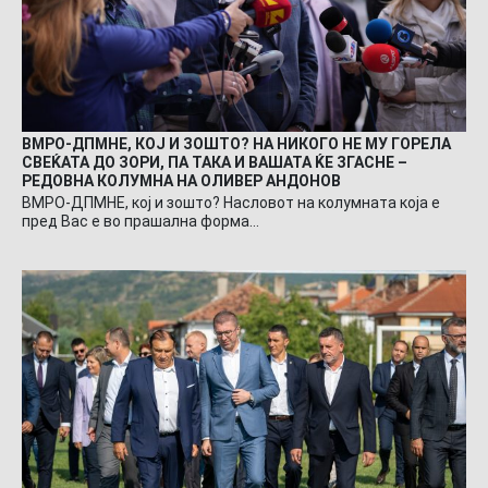
ВМРО-ДПМНЕ, КОЈ И ЗОШТО? НА НИКОГО НЕ МУ ГОРЕЛА
СВЕЌАТА ДО ЗОРИ, ПА ТАКА И ВАШАТА ЌЕ ЗГАСНЕ –
РЕДОВНА КОЛУМНА НА ОЛИВЕР АНДОНОВ
ВМРО-ДПМНЕ, кој и зошто? Насловот на колумната која е
пред Вас е во прашална форма…