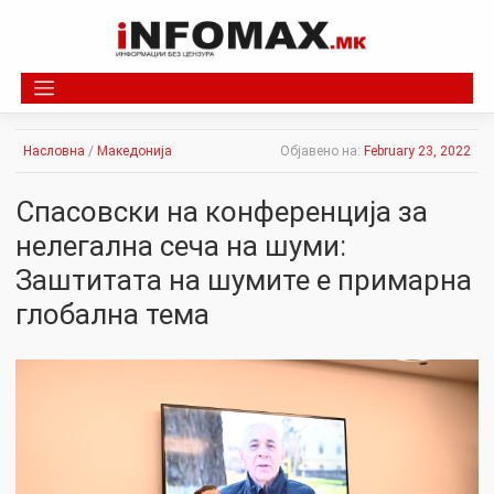
Skip
to
content
Насловна
/
Македонија
Објавено на:
February 23, 2022
Спасовски на конференција за
нелегална сеча на шуми:
Заштитата на шумите е примарна
глобална тема