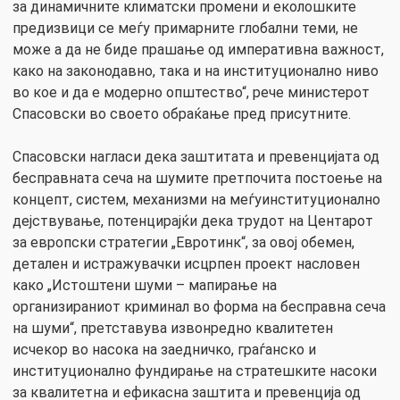
за динамичните климатски промени и еколошките
предизвици се меѓу примарните глобални теми, не
може а да не биде прашање од императивна важност,
како на законодавно, така и на институционално ниво
во кое и да е модерно општество“, рече министерот
Спасовски во своето обраќање пред присутните.
Спасовски нагласи дека заштитата и превенцијата од
бесправната сеча на шумите претпочита постоење на
концепт, систем, механизми на меѓуинституционално
дејствување, потенцирајќи дека трудот на Центарот
за европски стратегии „Евротинк“, за овој обемен,
детален и истражувачки исцрпен проект насловен
како „Истоштени шуми – мапирање на
организираниот криминал во форма на бесправна сеча
на шуми“, претставува извонредно квалитетен
исчекор во насока на заедничко, граѓанско и
институционално фундирање на стратешките насоки
за квалитетна и ефикасна заштита и превенција од