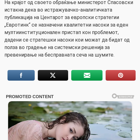
На крајот од своето обраќање министерот Спасовски
истакна дека во истражувачко-аналитичката
публикација на Центарот за европски стратегии
„Евротинк“ се назначени квалитетни насоки за еден
мултиинституционален пристап кон проблемот,
дадени се стратешки насоки кои можат да бидат од
полза во градење на системски решенија за
превенирање на бесправната сеча на шумите.