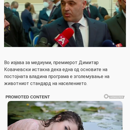
Во изјава за медиуми, премиерот Димитар
Ковачевски истакна дека една од основите на
постојната владина програма е зголемување на
животниот стандард на населението.