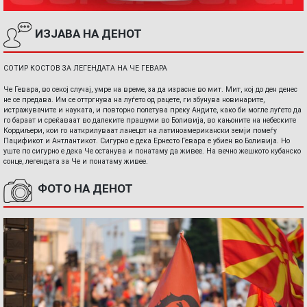
ИЗЈАВА НА ДЕНОТ
СОТИР КОСТОВ ЗА ЛЕГЕНДАТА НА ЧЕ ГЕВАРА
Че Гевара, во секој случај, умре на време, за да израсне во мит. Мит, кој до ден денес
не се предава. Им се оттргнува на луѓето од рацете, ги збунува новинарите,
истражувачите и науката, и повторно полетува преку Андите, како би могле луѓето да
го бараат и среќаваат во далеките прашуми во Боливија, во кањоните на небеските
Кордиљери, кои го наткрилуваат ланецот на латиноамерикански земји помеѓу
Пацификот и Антлантикот. Сигурно е дека Ернесто Гевара е убиен во Боливија. Но
уште по сигурно е дека Че останува и понатаму да живее. На вечно жешкото кубанско
сонце, легендата за Че и понатаму живее.
ФОТО НА ДЕНОТ