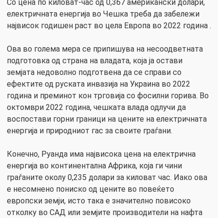
Со цена по киловат-час од 0,367 американски долари,
електричната енергија во Чешка треба да забележи
највисок годишен раст во цела Европа во 2022 година .
Ова во голема мера се припишува на несоодветната
подготовка од страна на владата, која ја остави
земјата недоволно подготвена да се справи со
ефектите од руската инвазија на Украина во 2022
година и преминот кон трговија со фосилни горива. Во
октомври 2022 година, чешката влада одлучи да
воспостави горни граници на цените на електричната
енергија и природниот гас за своите граѓани.
Конечно, Руанда има највисока цена на електрична
енергија во континентална Африка, која ги чини
граѓаните околу 0,235 долари за киловат час. Иако ова
е несомнено пониско од цените во повеќето
европски земји, исто така е значително повисоко
отколку во САД или земјите производители на нафта