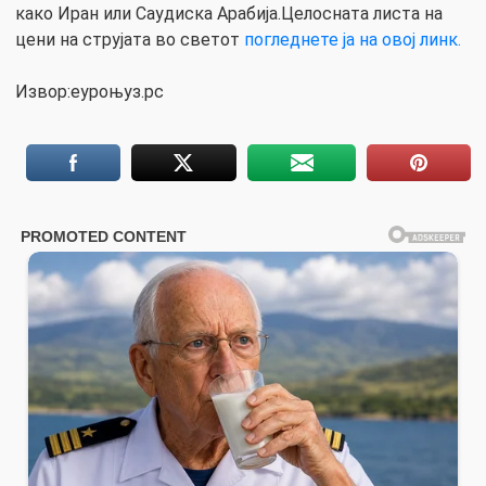
како Иран или Саудиска Арабија.Целосната листа на
цени на струјата во светот
погледнете ја на овој линк.
Извор:еуроњуз.рс