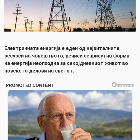
Електричната енергија е еден од највиталните
ресурси на човештвото, речиси сеприсутна форма
на енергија неопходна за секојдневниот живот во
повеќето делови на светот.