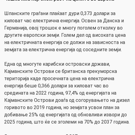
Шпанските граѓани плаќаат дури 0,373 долари за
киловат час електрична енергија. Освен за Данска и
Германија, овој трошок е многу поголем отколку во
другите европски земји. Голем дел од високата цена
на електричната енергија се должи на зависноста на
земјата за електрична енергија од соседните земји.
Една од многуте карибски островски држави,
Кајманските Острови се британска прекуморска
територија каде просечната цена на електрична
енергија беше 0,366 долари за киловат час во
средината на 2022 година, 97,4% од енергијата на
Кајманските Острови доаѓа од согорувањето на дизел
горивото во 2019 година, но земјата усвои план за
добивање 25% од енергијата од обновливи извори до
2025 година, што ќе се зголеми на 70% до 2037 година.