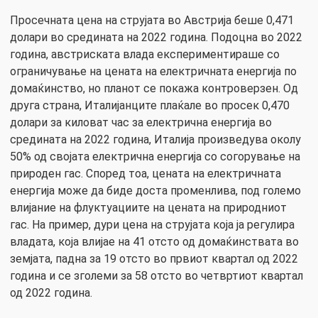
Просечната цена на струјата во Австрија беше 0,471
долари во средината на 2022 година. Подоцна во 2022
година, австриската влада експериментираше со
ограничување на цената на електричната енергија по
домаќинство, но планот се покажа контроверзен. Од
друга страна, Италијанците плаќале во просек 0,470
долари за киловат час за електрична енергија во
средината на 2022 година, Италија произведува околу
50% од својата електрична енергија со согорување на
природен гас. Според тоа, цената на електричната
енергија може да биде доста променлива, под големо
влијание на флуктуациите на цената на природниот
гас. На пример, дури цена на струјата која ја регулира
владата, која влијае на 41 отсто од домаќинствата во
земјата, падна за 19 отсто во првиот квартал од 2022
година и се зголеми за 58 отсто во четвртиот квартал
од 2022 година.