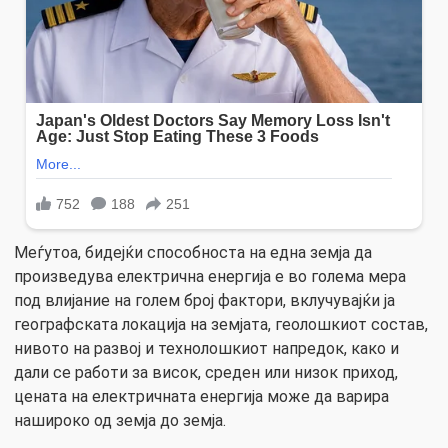
Меѓутоа, бидејќи способноста на една земја да
произведува електрична енергија е во голема мера
под влијание на голем број фактори, вклучувајќи ја
географската локација на земјата, геолошкиот состав,
нивото на развој и технолошкиот напредок, како и
дали се работи за висок, среден или низок приход,
цената на електричната енергија може да варира
нашироко од земја до земја.