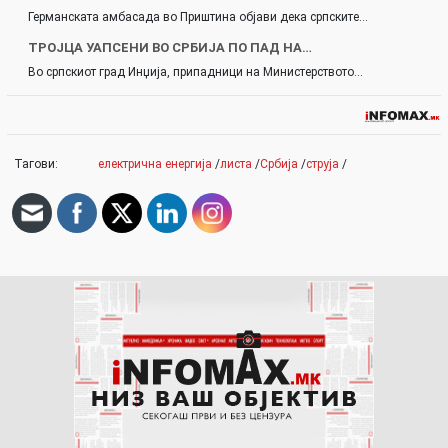
Германската амбасада во Приштина објави дека српските…
ТРОЈЦА УАПСЕНИ ВО СРБИЈА ПО ПАД НА…
Во српскиот град Инџија, припадници на Министерството…
Тагови:
електрична енергија
/
листа
/
Србија
/
струја
/