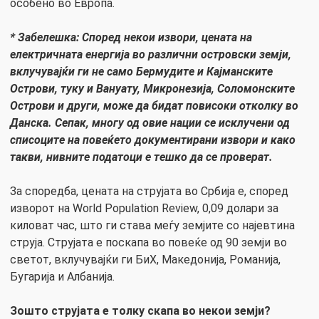
особено во Европа.
* Забелешка: Според некои извори, цената на
електричната енергија во различни островски земји,
вклучувајќи ги не само Бермудите и Кајманските
Острови, туку и Вануату, Микронезија, Соломонските
Острови и други, може да бидат повисоки отколку во
Данска. Сепак, многу од овие нации се исклучени од
списоците на повеќето документирани извори и како
такви, нивните податоци е тешко да се проверат.
За споредба, цената на струјата во Србија е, според
изворот на World Population Review, 0,09 долари за
киловат час, што ги става меѓу земјите со најевтина
струја. Струјата е поскапа во повеќе од 90 земји во
светот, вклучувајќи ги БиХ, Македонија, Романија,
Бугарија и Албанија.
Зошто струјата е толку скапа во некои земји?