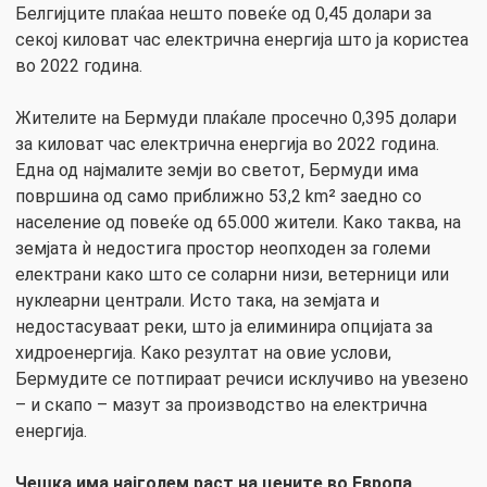
Белгијците плаќаа нешто повеќе од 0,45 долари за
секој киловат час електрична енергија што ја користеа
во 2022 година.
Жителите на Бермуди плаќале просечно 0,395 долари
за киловат час електрична енергија во 2022 година.
Една од најмалите земји во светот, Бермуди има
површина од само приближно 53,2 km² заедно со
население од повеќе од 65.000 жители. Како таква, на
земјата ѝ недостига простор неопходен за големи
електрани како што се соларни низи, ветерници или
нуклеарни централи. Исто така, на земјата и
недостасуваат реки, што ја елиминира опцијата за
хидроенергија. Како резултат на овие услови,
Бермудите се потпираат речиси исклучиво на увезено
– и скапо – мазут за производство на електрична
енергија.
Чешка има најголем раст на цените во Европа