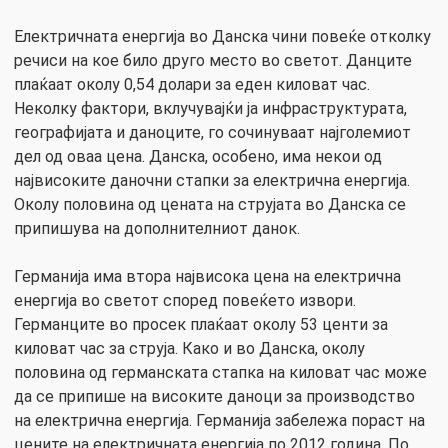
Електричната енергија во Данска чини повеќе отколку
речиси на кое било друго место во светот. Данците
плаќаат околу 0,54 долари за еден киловат час.
Неколку фактори, вклучувајќи ја инфраструктурата,
географијата и даноците, го сочинуваат најголемиот
дел од оваа цена. Данска, особено, има некои од
највисоките даночни стапки за електрична енергија.
Околу половина од цената на струјата во Данска се
припишува на дополнителниот данок.
Германија има втора највисока цена на електрична
енергија во светот според повеќето извори.
Германците во просек плаќаат околу 53 центи за
киловат час за струја. Како и во Данска, околу
половина од германската стапка на киловат час може
да се припише на високите даноци за производство
на електрична енергија. Германија забележа пораст на
цените на електричната енергија по 2012 година. По