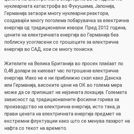
нуклеарната катастрофа во Фукушима, Јапонија,
Германија затвори многу нуклеарни реактори,
создавајќи многу поголема побарувачка за електрична
енергија од традиционални извори. Пред 2012 година,
цените на електричната енергија во Германија беа
поблиску усогласени со трошоците за електрична
енергија во САД, кои се многу пониски.
Жителите на Велика Британија во просек плаќаат по
0,48 долари за киловат час потрошена електрична
енергија. Иако не е ни приближно скап како Данска
или Германија, високите цени на ОК во голема мера
може да се припишат на нејзината локација. Големата
зависност од традиционалните фосилни горива за
производство на електрична енергија, исто така, ја
прави цената на електричната енергија предмет на
екстремни флуктуации како што се менува пазарот на
нафта со текот на времето.