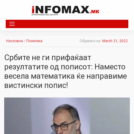
Skip
to
content
Насловна
/
Политика
Објавено на:
March 31, 2022
Србите не ги прифаќаат
резултатите од пописот: Наместо
весела математика ќе направиме
вистински попис!