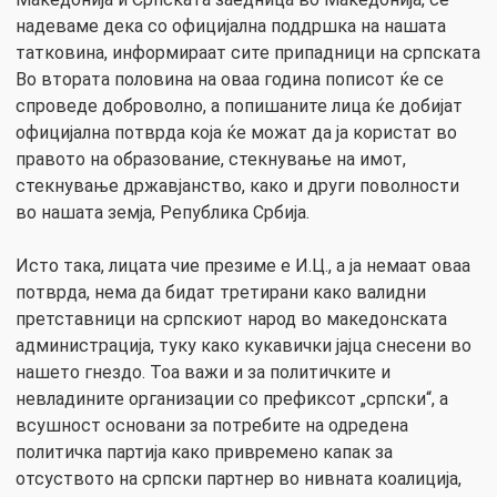
надеваме дека со официјална поддршка на нашата
татковина, информираат сите припадници на српската
Во втората половина на оваа година пописот ќе се
спроведе доброволно, а попишаните лица ќе добијат
официјална потврда која ќе можат да ја користат во
правото на образование, стекнување на имот,
стекнување државјанство, како и други поволности
во нашата земја, Република Србија.
Исто така, лицата чие презиме е И.Ц., а ја немаат оваа
потврда, нема да бидат третирани како валидни
претставници на српскиот народ во македонската
администрација, туку како кукавички јајца снесени во
нашето гнездо. Тоа важи и за политичките и
невладините организации со префиксот „српски“, а
всушност основани за потребите на одредена
политичка партија како привремено капак за
отсуството на српски партнер во нивната коалиција,