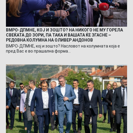
ВМРО-ДПМНЕ, КОЈ И ЗОШТО? НА НИКОГО НЕ МУ ГОРЕЛА
СВЕЌАТА ДО ЗОРИ, ПА ТАКА И ВАШАТА ЌЕ ЗГАСНЕ –
РЕДОВНА КОЛУМНА НА ОЛИВЕР АНДОНОВ
ВМРО-ДПМНЕ, кој и зошто? Насловот на колумната која е
пред Вас е во прашална форма…