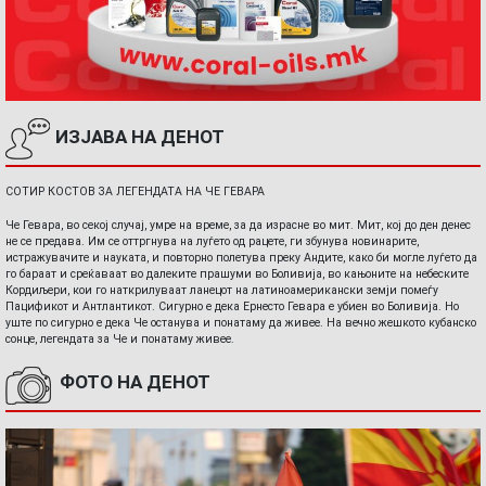
ИЗЈАВА НА ДЕНОТ
СОТИР КОСТОВ ЗА ЛЕГЕНДАТА НА ЧЕ ГЕВАРА
Че Гевара, во секој случај, умре на време, за да израсне во мит. Мит, кој до ден денес
не се предава. Им се оттргнува на луѓето од рацете, ги збунува новинарите,
истражувачите и науката, и повторно полетува преку Андите, како би могле луѓето да
го бараат и среќаваат во далеките прашуми во Боливија, во кањоните на небеските
Кордиљери, кои го наткрилуваат ланецот на латиноамерикански земји помеѓу
Пацификот и Антлантикот. Сигурно е дека Ернесто Гевара е убиен во Боливија. Но
уште по сигурно е дека Че останува и понатаму да живее. На вечно жешкото кубанско
сонце, легендата за Че и понатаму живее.
ФОТО НА ДЕНОТ