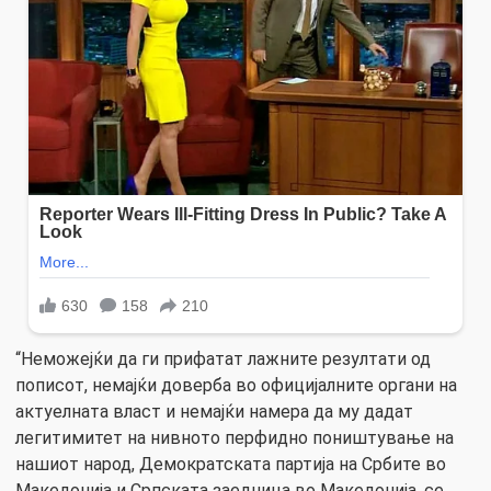
“Неможејќи да ги прифатат лажните резултати од
пописот, немајќи доверба во официјалните органи на
актуелната власт и немајќи намера да му дадат
легитимитет на нивното перфидно поништување на
нашиот народ, Демократската партија на Србите во
Македонија и Српската заедница во Македонија, се