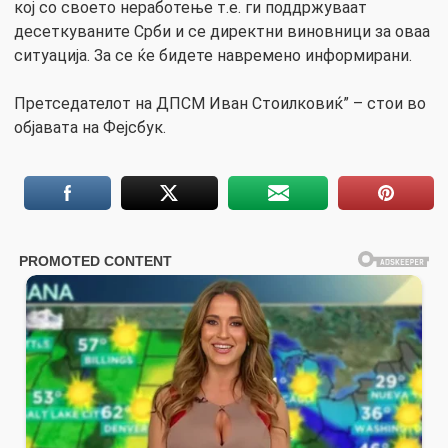
кој со своето неработење т.е. ги поддржуваат
десеткуваните Срби и се директни виновници за оваа
ситуација. За се ќе бидете навремено информирани.
Претседателот на ДПСМ Иван Стоилковиќ” – стои во
објавата на Фејсбук.