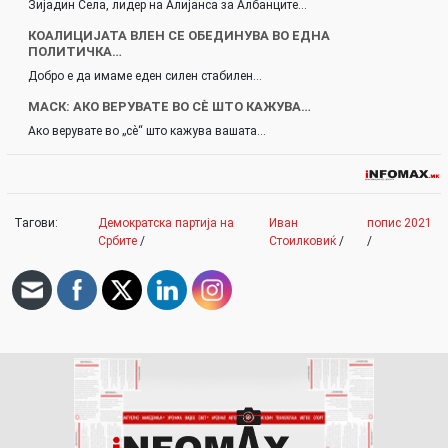
Зијадин Села, лидер на Алијанса за Албанците…
КОАЛИЦИЈАТА ВЛЕН СЕ ОБЕДИНУВА ВО ЕДНА
ПОЛИТИЧКА…
Добро е да имаме еден силен стабилен…
МАСК: АКО ВЕРУВАТЕ ВО СÈ ШТО КАЖУВА…
Ако верувате во „сè“ што кажува вашата…
Тагови:
Демократска партија на
Иван
попис 2021
Србите
/
Стоилковиќ
/
/