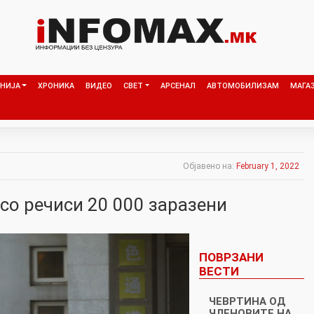
НИЈА
ХРОНИКА
ВИДЕО
СВЕТ
АРСЕНАЛ
АВТОМОБИЛИЗАМ
МАГА
Објавено на:
February 1, 2022
со речиси 20 000 заразени
ПОВРЗАНИ
ВЕСТИ
ЧЕВРТИНА ОД
ЧЛЕНОВИТЕ НА