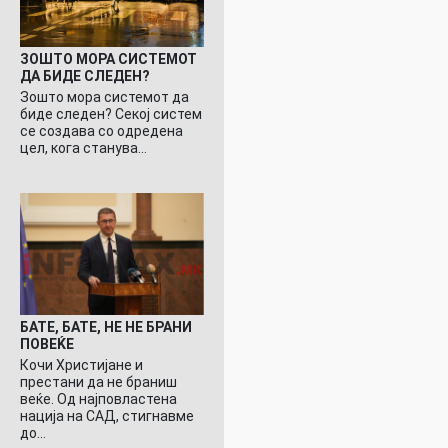
ЗОШТО МОРА СИСТЕМОТ
ДА БИДЕ СЛЕДЕН?
Зошто мора системот да
биде следен? Секој систем
се создава со одредена
цел, кога станува…
БАТЕ, БАТЕ, НЕ НЕ БРАНИ
ПОВЕЌЕ
Кочи Христијане и
престани да не браниш
веќе. Од најповластена
нација на САД, стигнавме
до…