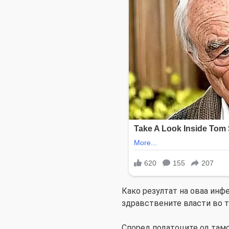
Како резултат на оваа инфе
здравствените власти во та
Според податоците од там