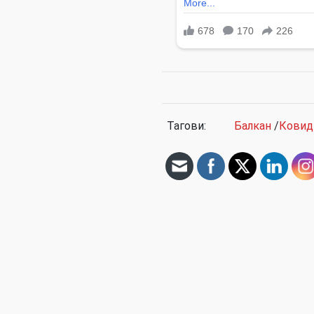
Тагови:
Балкан
/
Ковид