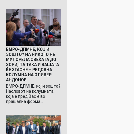
ВМРО-ДПМНЕ, КОЈ И
ЗОШТО? НА НИКОГО НЕ
МУ ГОРЕЛА СВЕЌАТА ДО
ЗОРИ, ПА ТАКА И ВАШАТА
ЌЕ ЗГАСНЕ – РЕДОВНА
КОЛУМНА НА ОЛИВЕР
АНДОНОВ
ВМРО-ДПМНЕ, кој и зошто?
Насловот на колумната
која е пред Вас е во
прашална форма…