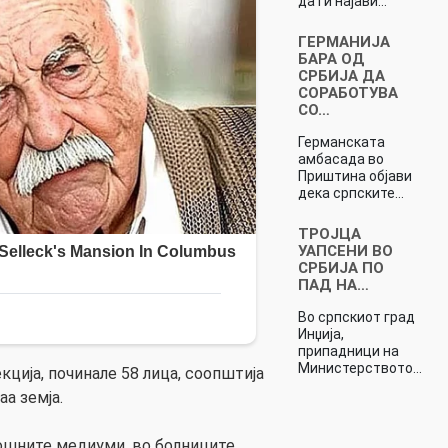
да ги најави…
ГЕРМАНИЈА
БАРА ОД
СРБИЈА ДА
СОРАБОТУВА
СО…
Германската
амбасада во
Приштина објави
дека српските…
ТРОЈЦА
УАПСЕНИ ВО
СРБИЈА ПО
ПАД НА…
Во српскиот град
Инџија,
припадници на
Министерството…
кција, починале 58 лица, соопштија
а земја.
ошните медиуми, во болниците