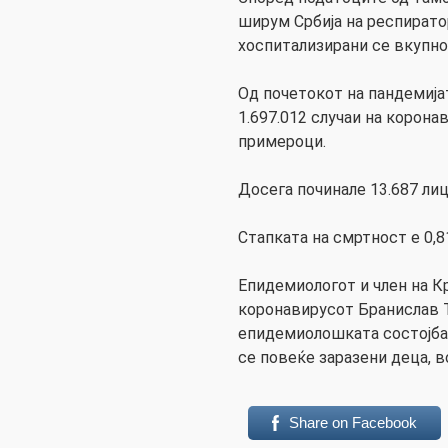
ширум Србија на респиратор
хоспитализирани се вкупно
Од почетокот на пандемијат
1.697.012 случаи на корона
примероци.
Досега починале 13.687 лиц
Стапката на смртност е 0,8
Епидемиологот и член на К
коронавирусот Бранислав 
епидемиолошката состојба 
се повеќе заразени деца, в
Share on Facebook