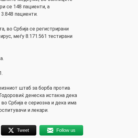
и се 148 пациенти, а
 3.848 пациенти.
а, во Србија се регистрирани
вирус, меѓу 8.171.561 тестирани
а.
1.
ризниот штаб за борба против
Тодоровиќ денеска истакна дека
во Србија е сериозна и дека има
оспитувачи и лекари.
Tweet
Follow us