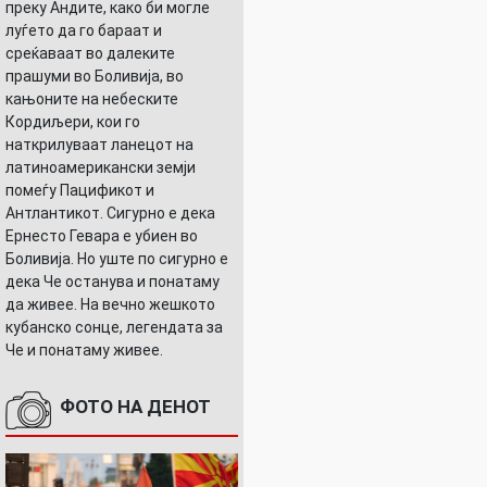
преку Андите, како би могле
луѓето да го бараат и
среќаваат во далеките
прашуми во Боливија, во
кањоните на небеските
Кордиљери, кои го
наткрилуваат ланецот на
латиноамерикански земји
помеѓу Пацификот и
Антлантикот. Сигурно е дека
Ернесто Гевара е убиен во
Боливија. Но уште по сигурно е
дека Че останува и понатаму
да живее. На вечно жешкото
кубанско сонце, легендата за
Че и понатаму живее.
ФОТО НА ДЕНОТ