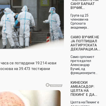
САНУ БАРААТ
ВУЧИЌ…
Група од 25
членови на
Српската
академија…
САМО ВУЧИЌ НЕ
ЈА ПОТПИШАЛ
АНТИРУСКАТА
ДЕКЛАРАЦИЈА…
Само српскиот
претседател
 часа се потврдени 19.214 нови
Александар
 основа на 39.473 тестирани
Вучиќ, од
функционерите…
КИНЕСКИ
АМБАСАДОР:
ЦЕЛТА НА
ПЕКИНГ Е ДА…
Целта на Пекинг е