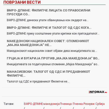
ПОВРЗАНИ ВЕСТИ
ВМРО-ДПМНЕ: ФИЛИПЧЕ ЛИЦАТА СО ПРАВОСИЛНИ
ПРЕСУДИ СО…
ВМРО-ДПМНЕ денеска упати обвинувања кон лидерот на…
ВМРО-ДПМНЕ: ФИЛИПЧЕ И ТАЛОГОТ ОД СДС КОГА…
ВМРО-ДПМНЕ преку соопштение упати критики кон претседателот…
МАКЕДОНСКИ НАЦИОНАЛЕН СОВЕТ: СПОМЕНИКОТ
„МАЈКА МАКЕДОНИЈА“ НЕ…
Македонскиот национален совет објави дека иницијативата за…
ГРЦИЈА И БУГАРИЈA ПРОТИВ „МАЈКА МАКЕДОНИЈА“ ВО…
Иницијативата за подигнување споменик „Мајка Македонија“ во…
МАНАСИЕВСКИ: ТАЛОГОТ ОД СДС И ПРЕДАВНИКОТ
ФИЛИПЧЕ…
Талогот од СДС и предавникот Филипче не…
Тагови:
ВМРО-ДПМНЕ
македонија
Пченица
Пченка
Резерви
Србија
/
/
/
/
/
/