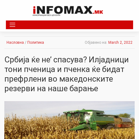
Skip
to
content
Насловна
/
Политика
Објавено на:
March 2, 2022
Србија ќе не’ спасува? Илјадници
тони пченица и пченка ќе бидат
префрлени во македонските
резерви на наше барање