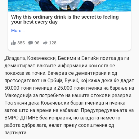
„Владата, Ковачевски, Бесими и Бетиќи поитаа да ги
демантираат ваквите информации кои сега се
покажаа за точни. Вечерва се демантирани и од
претседателот на Србија, Вучиќ, кој кажа дека ќе дадат
50.000 тони пченица и 25.000 тони пченка на барање на
Македонија за потребите на нашите стокови резерви.
Тоа значи дека Ковачевски барал пченица и пченка
затоа што на време не набавил. Предупредувањата на
ВМРО ДПМНЕ беа исправни, но владата наместо
работа одбра лага, велат преку соопштение од
партијата.