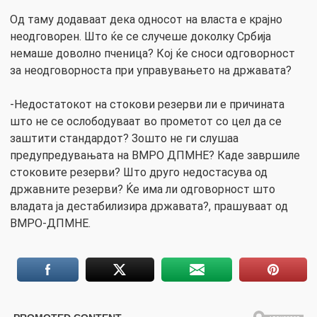
Од таму додаваат дека односот на власта е крајно
неодговорен. Што ќе се случеше доколку Србија
немаше доволно пченица? Кој ќе сноси одговорност
за неодговорноста при управувањето на државата?
-Недостатокот на стокови резерви ли е причината
што не се ослободуваат во прометот со цел да се
заштити стандардот? Зошто не ги слушаа
предупредувањата на ВМРО ДПМНЕ? Каде завршиле
стоковите резерви? Што друго недостасува од
државните резерви? Ќе има ли одговорност што
владата ја дестабилизира државата?, прашуваат од
ВМРО-ДПМНЕ.