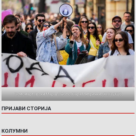
Осмомартовски Марш / Фото: Сара Митрички, 08.03.2026
ПРИЈАВИ СТОРИЈА
КОЛУМНИ