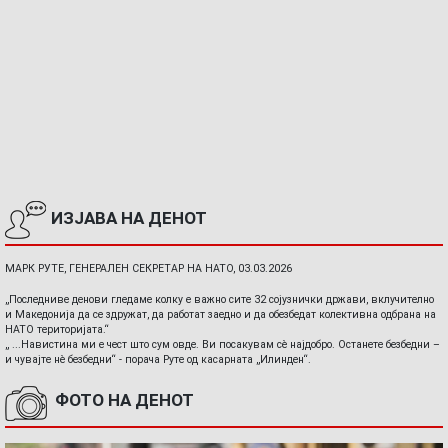
ИЗЈАВА НА ДЕНОТ
МАРК РУТЕ, ГЕНЕРАЛЕН СЕКРЕТАР НА НАТО, 03.03.2026
„Последниве денови гледаме колку е важно сите 32 сојузнички држави, вклучително
и Македонија да се здружат, да работат заедно и да обезбедат колективна одбрана на
НАТО територијата.“
„ ...Навистина ми е чест што сум овде. Ви посакувам сè најдобро. Останете безбедни –
и чувајте нè безбедни“ - порача Руте од касарната „Илинден“.
ФОТО НА ДЕНОТ