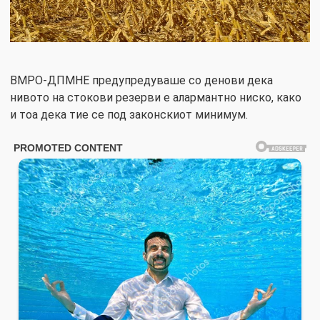
ВМРО-ДПМНЕ предупредуваше со денови дека
нивото на стокови резерви е алармантно ниско, како
и тоа дека тие се под законскиот минимум.