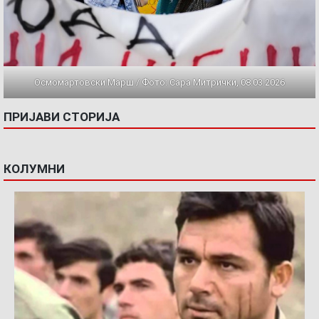
Осмомартовски Марш / Фото: Сара Митрички, 08.03.2026
ПРИЈАВИ СТОРИЈА
КОЛУМНИ