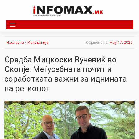
Skip
to
content
Насловна
/
Македонија
Објавено на:
May 17, 2026
Средба Мицкоски-Вучевиќ во
Скопје: Меѓусебната почит и
соработката важни за иднината
на регионот