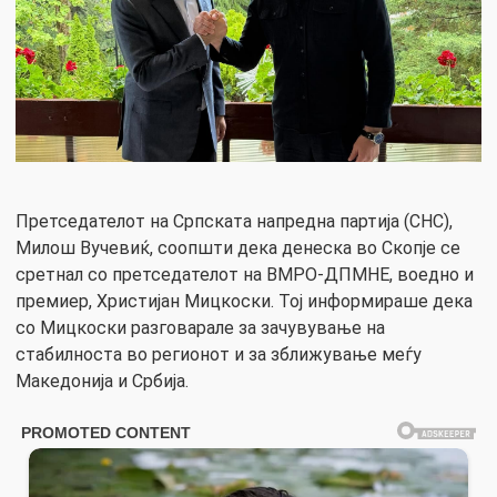
Претседателот на Српската напредна партија (СНС),
Милош Вучевиќ, соопшти дека денеска во Скопје се
сретнал со претседателот на ВМРО-ДПМНЕ, воедно и
премиер, Христијан Мицкоски. Тој информираше дека
со Мицкоски разговарале за зачувување на
стабилноста во регионот и за зближување меѓу
Македонија и Србија.