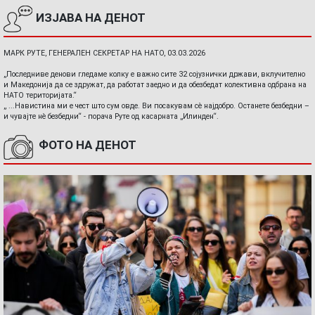
ИЗЈАВА НА ДЕНОТ
МАРК РУТЕ, ГЕНЕРАЛЕН СЕКРЕТАР НА НАТО, 03.03.2026
„Последниве денови гледаме колку е важно сите 32 сојузнички држави, вклучително
и Македонија да се здружат, да работат заедно и да обезбедат колективна одбрана на
НАТО територијата.“
„ ...Навистина ми е чест што сум овде. Ви посакувам сè најдобро. Останете безбедни –
и чувајте нè безбедни“ - порача Руте од касарната „Илинден“.
ФОТО НА ДЕНОТ