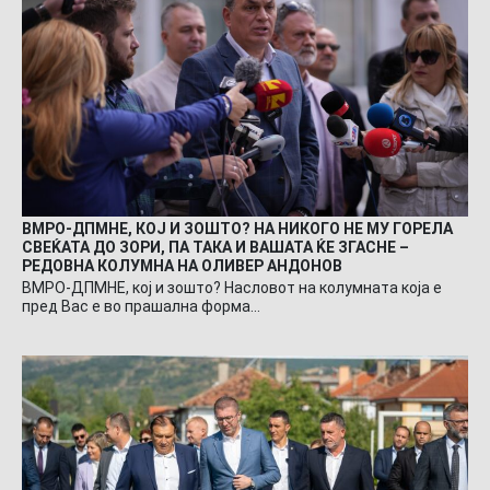
ВМРО-ДПМНЕ, КОЈ И ЗОШТО? НА НИКОГО НЕ МУ ГОРЕЛА
СВЕЌАТА ДО ЗОРИ, ПА ТАКА И ВАШАТА ЌЕ ЗГАСНЕ –
РЕДОВНА КОЛУМНА НА ОЛИВЕР АНДОНОВ
ВМРО-ДПМНЕ, кој и зошто? Насловот на колумната која е
пред Вас е во прашална форма…