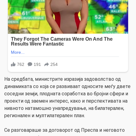
На средбата, министрите изразија задоволство од
динамиката со која се развиваат односите меѓу двете
соседни земји, плодната соработка во бројни сфери и
проекти од заемен интерес, како и перспективата на
нивното натамошно унапредување, на билатерален,
регионален и мултилатерален план.
Се разговараше за договорот од Преспа и неговото