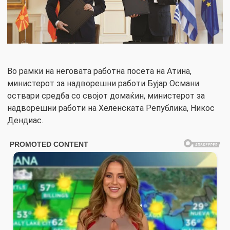
Во рамки на неговата работна посета на Атина,
министерот за надворешни работи Бујар Османи
оствари средба со својот домаќин, министерот за
надворешни работи на Хеленската Република, Никос
Дендиас.