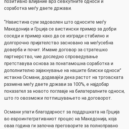
позитивно влијание врз севкупните односи и
соработка меѓу двете држави.
“Навистина сум задоволен што односите меѓу
Македонија и Грција се вистински пример за добри
соседи и пример како да се изгради стабилно и
долгорочно пријателство засновано на меѓусебна
доверба и почит. Имаме договор за стратешко
партнерство, чие доследно спроведување
претставува основа за понатамошна соработка и
дополнително зајакнување на нашите блиски односи”
истакна Османи, додавајќи дека растот на трговската
размена меѓу двете држави за 100%, е најдобар
показател за новото поглавје на билатералните односи,
што го овозможи потпишувањето на договорот.
Османи упати благодарност за поддршката на Грција
во евроинтегративниот процес на Македонија, која
оваа година ги започна преговорите за полноправно