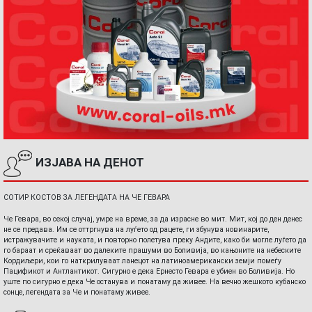
ИЗЈАВА НА ДЕНОТ
СОТИР КОСТОВ ЗА ЛЕГЕНДАТА НА ЧЕ ГЕВАРА
Че Гевара, во секој случај, умре на време, за да израсне во мит. Мит, кој до ден денес
не се предава. Им се оттргнува на луѓето од рацете, ги збунува новинарите,
истражувачите и науката, и повторно полетува преку Андите, како би могле луѓето да
го бараат и среќаваат во далеките прашуми во Боливија, во кањоните на небеските
Кордиљери, кои го наткрилуваат ланецот на латиноамерикански земји помеѓу
Пацификот и Антлантикот. Сигурно е дека Ернесто Гевара е убиен во Боливија. Но
уште по сигурно е дека Че останува и понатаму да живее. На вечно жешкото кубанско
сонце, легендата за Че и понатаму живее.