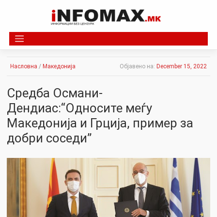
Skip
to
content
Насловна
/
Македонија
Објавено на:
December 15, 2022
Средба Османи-
Дендиас:“Односите меѓу
Македонија и Грција, пример за
добри соседи”