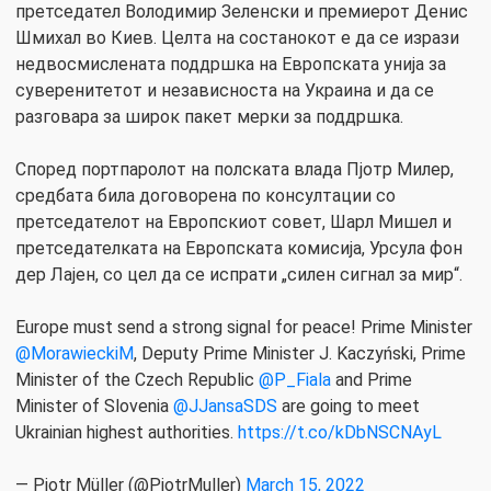
претседател Володимир Зеленски и премиерот Денис
Шмихал во Киев. Целта на состанокот е да се изрази
недвосмислената поддршка на Европската унија за
суверенитетот и независноста на Украина и да се
разговара за широк пакет мерки за поддршка.
Според портпаролот на полската влада Пјотр Милер,
средбата била договорена по консултации со
претседателот на Европскиот совет, Шарл Мишел и
претседателката на Европската комисија, Урсула фон
дер Лајен, со цел да се испрати „силен сигнал за мир“.
Europe must send a strong signal for peace! Prime Minister
@MorawieckiM
, Deputy Prime Minister J. Kaczyński, Prime
Minister of the Czech Republic
@P_Fiala
and Prime
Minister of Slovenia
@JJansaSDS
are going to meet
Ukrainian highest authorities.
https://t.co/kDbNSCNAyL
— Piotr Müller (@PiotrMuller)
March 15, 2022