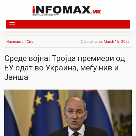
Skip
to
content
Насловна
/
Свет
Објавено на:
March 15, 2022
Среде војна: Тројца премиери од
ЕУ одат во Украина, меѓу нив и
Јанша