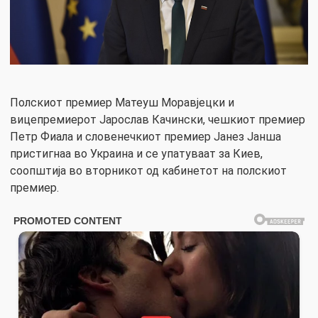
Полскиот премиер Матеуш Моравјецки и
вицепремиерот Јарослав Качински, чешкиот премиер
Петр Фиала и словенечкиот премиер Јанез Јанша
пристигнаа во Украина и се упатуваат за Киев,
соопштија во вторникот од кабинетот на полскиот
премиер.