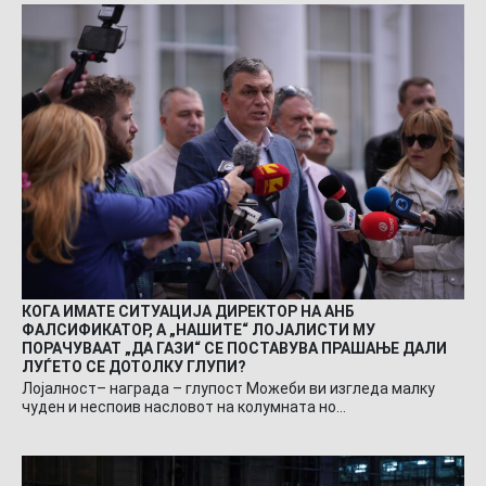
КОГА ИМАТЕ СИТУАЦИЈА ДИРЕКТОР НА АНБ
ФАЛСИФИКАТОР, А „НАШИТЕ“ ЛОЈАЛИСТИ МУ
ПОРАЧУВААТ „ДА ГАЗИ“ СЕ ПОСТАВУВА ПРАШАЊЕ ДАЛИ
ЛУЃЕТО СЕ ДОТОЛКУ ГЛУПИ?
Лојалност– награда – глупост Можеби ви изгледа малку
чуден и неспоив насловот на колумната но…