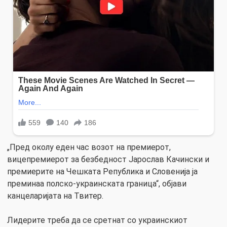
„Пред околу еден час возот на премиерот,
вицепремиерот за безбедност Јарослав Качински и
премиерите на Чешката Република и Словенија ја
преминаа полско-украинската граница“, објави
канцеларијата на Твитер.
Лидерите треба да се сретнат со украинскиот