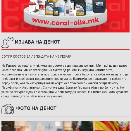
ИЗЈАВА НА ДЕНОТ
СОТИР КОСТОВ ЗА ЛЕГЕНДАТА НА ЧЕ ГЕВАРА
Че Гевара, во секој случај, умре на време, за да израсне во мит. Мит, кој до ден денес
не се предава. Им се оттргнува на луѓето од рацете, ги збунува новинарите,
истражувачите и науката, и повторно полетува преку Андите, како би могле луѓето да
го бараат и среќаваат во далеките прашуми во Боливија, во кањоните на небеските
Кордиљери, кои го наткрилуваат ланецот на латиноамерикански земји помеѓу
Пацификот и Антлантикот. Сигурно е дека Ернесто Гевара е убиен во Боливија. Но
уште по сигурно е дека Че останува и понатаму да живее. На вечно жешкото кубанско
сонце, легендата за Че и понатаму живее.
ФОТО НА ДЕНОТ