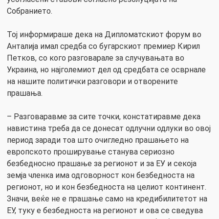
Собранието.
Тој информираше дека на Дипломатскиот форум во
Анталија имал средба со бугарскиот премиер Кирил
Петков, со кого разговарале за случувањата во
Украина, но најголемиот дел од средбата се осврнале
на нашите политички разговори и отворените
прашања.
– Разговаравме за сите точки, констатиравме дека
навистина треба да се донесат одлучни одлуки во овој
период заради тоа што очигледно прашањето на
европското проширување станува сериозно
безбедносно прашање за регионот и за ЕУ и секоја
земја членка има одговорност кон безбедноста на
регионот, но и кон безбедноста на целиот континент.
Значи, веќе не е прашање само на кредибилитетот на
ЕУ, туку е безбедноста на регионот и ова се сведува