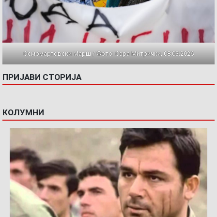
Осмомартовски Марш / Фото: Сара Митрички, 08.03.2026
ПРИЈАВИ СТОРИЈА
КОЛУМНИ