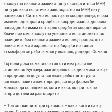
апсолутно никакви разлики, ниту експертите во МНР,
ниту јас како политичко раководство на МНР, ниту
премиерот. Сите сме во постојана координација, вчера
имавме една долга средба за координирање, денеска
попладне ќе имам повторно средба за координирање.
Значи ние сме апсолутно унисони и во ставовите, во
позициите без никакви разлики во овој процес, што
навистина ми е задоволство, бидејќи во таква
атмосфера се работи многу полесно, дециден Османи.
Тој вели дека нема впечаток оти има различни
ставови во Бугарија, разговарано е за динамиката која
е предвидена до јуни, согласно работните групи,
согласно политичкиот процес, во која форма би
можело да се надмине, кога и како, но при тоа не
откри детали за разговорите.
– Тоа се главните три прашања – како, кога и на кој
начин. Се уште сме во различни позиции по однос на