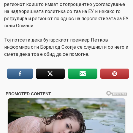
регионот коишто имаат стопроцентно усогласување
на надворешната политика со таа на ЕУ и некако го
регрупира и регионот по однос на перспективата за ЕУ,
вели Османи.
Тој потсети дека бугарскиот премиер Петков
информира оти Борел од Скопје се слушнал и со него и
смета дека тоа е обид да се помогне.