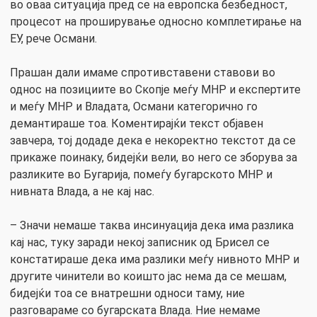
во оваа ситуација пред се на европска безбедност,
процесот на проширување односно комплетирање на
ЕУ, рече Османи.
Прашан дали имаме спротивставени ставови во
однос на позициите во Скопје меѓу МНР и експертите
и меѓу МНР и Владата, Османи категорично го
демантираше тоа. Коментирајќи текст објавен
завчера, тој додаде дека е некоректно текстот да се
прикаже поинаку, бидејќи вели, во него се зборува за
разликите во Бугарија, помеѓу бугарското МНР и
нивната Влада, а не кај нас.
– Значи немаше таква инсинуација дека има разлика
кај нас, туку заради некој записник од Брисел се
констатираше дека има разлики меѓу нивното МНР и
другите чинители во коишто јас нема да се мешам,
бидејќи тоа се внатрешни односи таму, ние
разговараме со бугарската Влада. Ние немаме