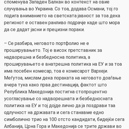
споменува Западен Балкан во контекст на овие
случувања во Украина. Со тоа, додава Османи, тој го
подига вниманието на светската јавност за тоа дека
регионот е оставен ранливо подрачје каде што мора
да се дадат јасни и прецизни пораки.
– Се разбира, неговото портфолио не е
проширувањето. Тој е висок претставник за
надворешна и безбедносна политика, а
проширувањето е внатрешна политика на ЕУ и за тоа
има посебен комесар, тоа е комесарот Вархеји.
Меѓутоа, мислам дека пораката на неговото доаѓање
вчера тука како прва дестинација, фактот што
Република Македонија постигна стопроцентно
усогласување со надворешната и безбедносната
политика на ЕУ и тој дојде лично да ја поздрави таа
одлучност на државата и сега станавме едно
симболично трио на 100 отсто кандидати, бидејќи сега
Албанија, Црна Гора и Македонија се трите држави во