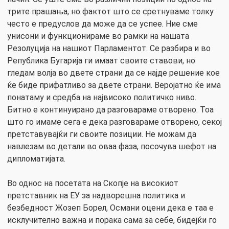
трите прашања, но фактот што се сретнуваме толку
често е предуслов да може да се успее. Ние сме
унисони и функционираме во рамки на нашата
Резолуција на нашиот Парламентот. Се разбира и во
Република Бугарија ги имаат своите ставови, но
гледам волја во двете страни да се најде решение кое
ќе биде прифатливо за двете страни. Веројатно ќе има
понатаму и средба на највисоко политичко ниво.
Битно е континуирано да разговараме отворено. Тоа
што го имаме сега е дека разговараме отворено, секој
претставувајќи ги своите позиции. Не можам да
навлезам во детали во оваа фаза, посочува шефот на
дипломатијата.
Во однос на посетата на Скопје на високиот
претставник на ЕУ за надворешна политика и
безбедност Жозеп Борел, Османи оцени дека е таа е
исклучително важна и порака сама за себе, бидејќи го