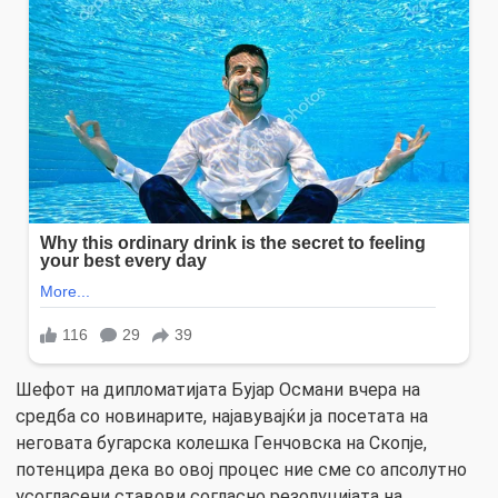
Шефот на дипломатијата Бујар Османи вчера на
средба со новинарите, најавувајќи ја посетата на
неговата бугарска колешка Генчовска на Скопје,
потенцира дека во овој процес ние сме со апсолутно
усогласени ставови согласно резолуцијата на