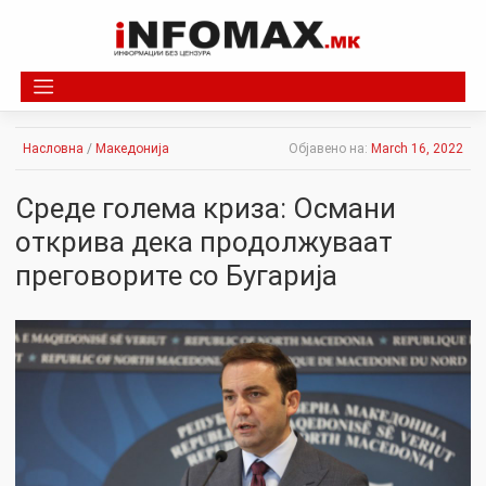
Skip
to
content
Насловна
/
Македонија
Објавено на:
March 16, 2022
Среде голема криза: Османи
открива дека продолжуваат
преговорите со Бугарија