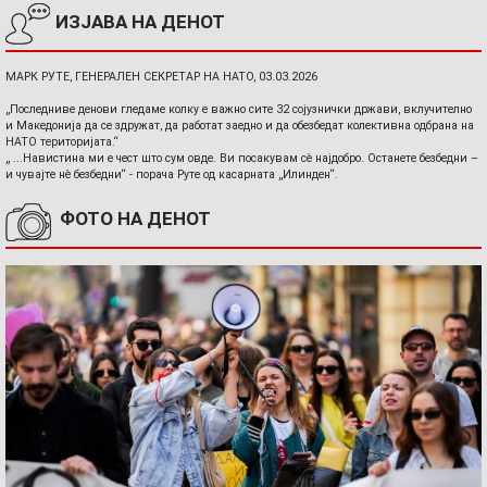
ИЗЈАВА НА ДЕНОТ
МАРК РУТЕ, ГЕНЕРАЛЕН СЕКРЕТАР НА НАТО, 03.03.2026
„Последниве денови гледаме колку е важно сите 32 сојузнички држави, вклучително
и Македонија да се здружат, да работат заедно и да обезбедат колективна одбрана на
НАТО територијата.“
„ ...Навистина ми е чест што сум овде. Ви посакувам сè најдобро. Останете безбедни –
и чувајте нè безбедни“ - порача Руте од касарната „Илинден“.
ФОТО НА ДЕНОТ