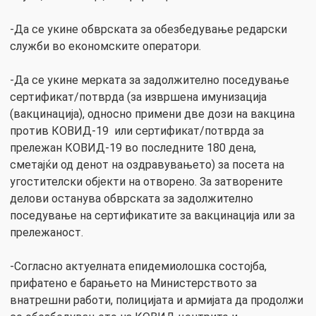
-Да се укине обврската за обезбедување редарски
служби во економските оператори.
-Да се укине мерката за задолжително поседување
сертификат/потврда (за извршена имунизација
(вакцинација), односно примени две дози на вакцина
против КОВИД-19 или сертификат/потврда за
прележан КОВИД-19 во последните 180 дена,
сметајќи од денот на оздравувањето) за посета на
угостителски објекти на отворено. За затворените
делови останува обврската за задолжително
поседување на сертификатите за вакцинација или за
прележаност.
-Согласно актуелната епидемиолошка состојба,
прифатено е барањето на Министерството за
внатрешни работи, полицијата и армијата да продолжи