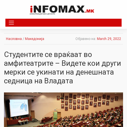
Skip
to
content
Насловна
/
Македонија
Објавено на:
March 29, 2022
Студентите се враќаат во
амфитеатрите – Видете кои други
мерки се укинати на денешната
седница на Владата