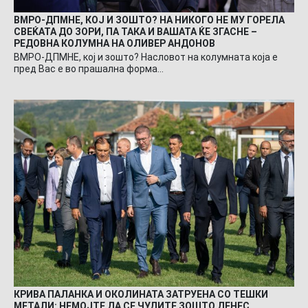
ВМРО-ДПМНЕ, КОЈ И ЗОШТО? НА НИКОГО НЕ МУ ГОРЕЛА
СВЕЌАТА ДО ЗОРИ, ПА ТАКА И ВАШАТА ЌЕ ЗГАСНЕ –
РЕДОВНА КОЛУМНА НА ОЛИВЕР АНДОНОВ
ВМРО-ДПМНЕ, кој и зошто? Насловот на колумната која е
пред Вас е во прашална форма…
КРИВА ПАЛАНКА И ОКОЛИНАТА ЗАТРУЕНА СО ТЕШКИ
МЕТАЛИ: НЕМОЈТЕ ДА СЕ ЧУДИТЕ ЗОШТО ДЕНЕС