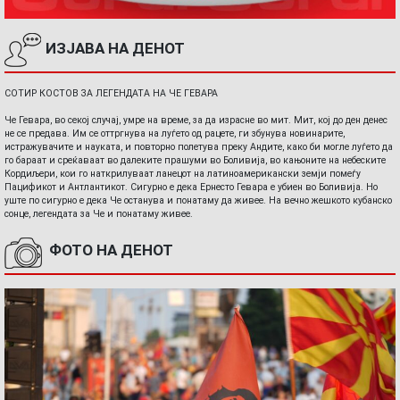
ИЗЈАВА НА ДЕНОТ
СОТИР КОСТОВ ЗА ЛЕГЕНДАТА НА ЧЕ ГЕВАРА
Че Гевара, во секој случај, умре на време, за да израсне во мит. Мит, кој до ден денес
не се предава. Им се оттргнува на луѓето од рацете, ги збунува новинарите,
истражувачите и науката, и повторно полетува преку Андите, како би могле луѓето да
го бараат и среќаваат во далеките прашуми во Боливија, во кањоните на небеските
Кордиљери, кои го наткрилуваат ланецот на латиноамерикански земји помеѓу
Пацификот и Антлантикот. Сигурно е дека Ернесто Гевара е убиен во Боливија. Но
уште по сигурно е дека Че останува и понатаму да живее. На вечно жешкото кубанско
сонце, легендата за Че и понатаму живее.
ФОТО НА ДЕНОТ