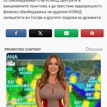
со обезбедувањето на КОВИД центрите и
вакциналните пунктови, а да престане надворешното
физичко обезбедување на одделни КОВИД
капацитети во Скопје и другите градови на државата.