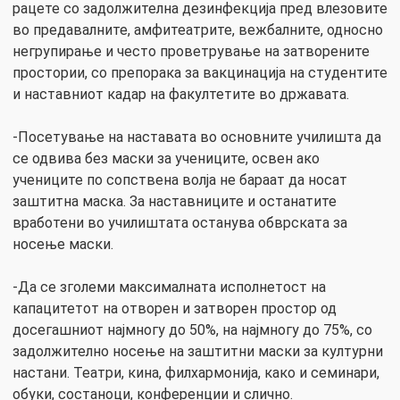
рацете со задолжителна дезинфекција пред влезовите
во предавалните, амфитеатрите, вежбалните, односно
негрупирање и често проветрување на затворените
простории, со препорака за вакцинација на студентите
и наставниот кадар на факултетите во државата.
-Посетување на наставата во основните училишта да
се одвива без маски за учениците, освен ако
учениците по сопствена волја не бараат да носат
заштитна маска. За наставниците и останатите
вработени во училиштата останува обврската за
носење маски.
-Да се зголеми максималната исполнетост на
капацитетот на отворен и затворен простор од
досегашниот најмногу до 50%, на најмногу до 75%, со
задолжително носење на заштитни маски за културни
настани. Театри, кина, филхармонија, како и семинари,
обуки, состаноци, конференции и слично.