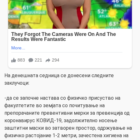
На денешната седница се донесени следните
заклучоци:
-да се започне настава со физичко присуство на
факултетите во земјата со почитување на
препорачаните превентивни мерки за превенција од
коронавирус КОВИД-19, задолжително носење
заштитни маски во затворен простор, одржување на
физичко растојание 1-2 метри, зачестена хигиена на