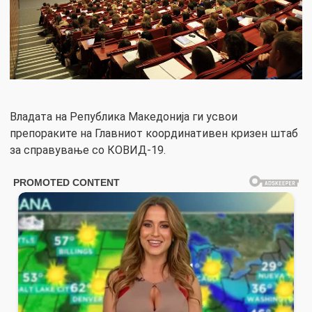
Владата на Република Mакедонија ги усвои
препораките на Главниот координативен кризен штаб
за справување со КОВИД-19.