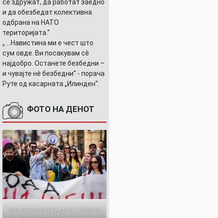
се здружат, да работат заедно
и да обезбедат колективна
одбрана на НАТО
територијата.“
„ ...Навистина ми е чест што
сум овде. Ви посакувам сè
најдобро. Останете безбедни –
и чувајте нè безбедни“ - порача
Руте од касарната „Илинден“.
ФОТО НА ДЕНОТ
Осмомартовски Марш / Фото: