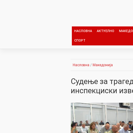
Skip
to
content
НАСЛОВНА
АКТУЕЛНО
МАКЕДО
СПОРТ
Насловна
/
Македонија
Судење за трагед
инспекциски изв