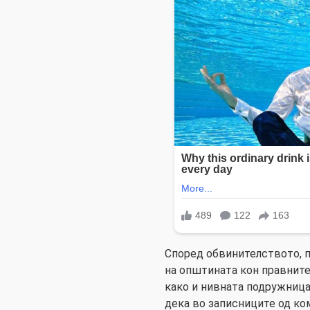
Според обвинителството, п
на општината кон правните
како и нивната подружница
дека во записниците од ко