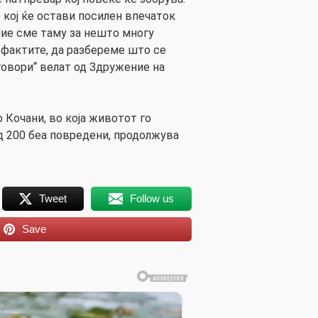
 кој ќе остави посилен впечаток
Ние сме таму за нешто многу
фактите, да разбереме што се
говори“ велат од Здружение на
 Кочани, во која животот го
над 200 беа повредени, продолжува
Tweet
Follow us
Save