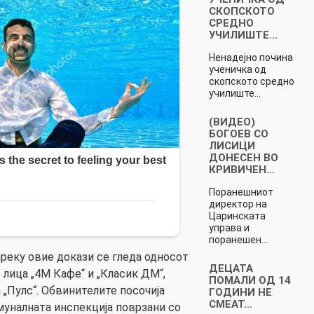
СКОПСКОТО
СРЕДНО
УЧИЛИШТЕ…
Ненадејно почина
ученичка од
скопското средно
училиште…
(ВИДЕО)
БОГОЕВ СО
ЛИСИЦИ
ДОНЕСЕН ВО
КРИВИЧЕН…
Поранешниот
директор на
Царинската
управа и
поранешен…
реку овие докази се гледа односот
ДЕЦАТА
 лица „4М Кафе“ и „Класик ДМ“,
ПОМАЛИ ОД 14
 „Пулс“. Обвинителите посочија
ГОДИНИ НЕ
СМЕАТ…
муналната инспекција поврзани со