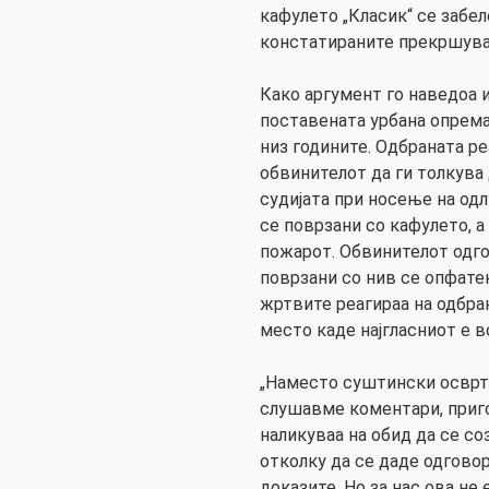
кафулето „Класик“ се забел
констатираните прекршува
Како аргумент го наведоа 
поставената урбана опрема
низ годините. Одбраната р
обвинителот да ги толкува 
судијата при носење на одл
се поврзани со кафулето, а
пожарот. Обвинителот одг
поврзани со нив се опфате
жртвите реагираа на одбран
место каде најгласниот е во
„Наместо суштински осврт 
слушавме коментари, приг
наликуваа на обид да се со
отколку да се даде одгово
доказите. Но за нас ова не 