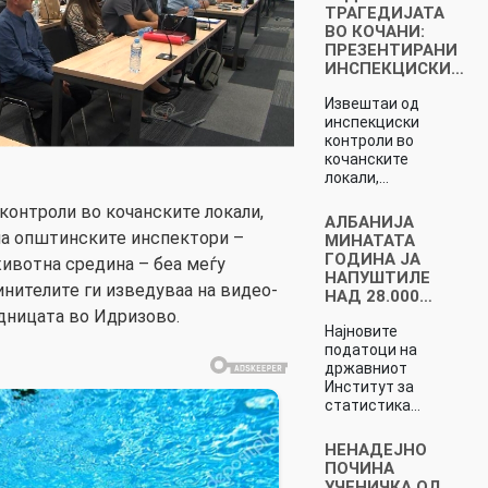
ТРАГЕДИЈАТА
ВО КОЧАНИ:
ПРЕЗЕНТИРАНИ
ИНСПЕКЦИСКИ…
Извештаи од
инспекциски
контроли во
кочанските
локали,…
онтроли во кочанските локали,
АЛБАНИЈА
на општинските инспектори –
МИНАТАТА
ГОДИНА ЈА
животна средина – беа меѓу
НАПУШТИЛЕ
нителите ги изведуваа на видео-
НАД 28.000…
дницата во Идризово.
Најновите
податоци на
државниот
Институт за
статистика…
НЕНАДЕЈНО
ПОЧИНА
УЧЕНИЧКА ОД