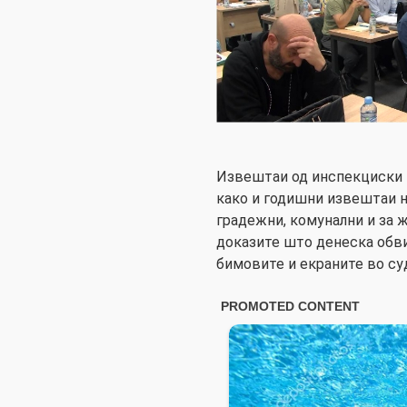
Извештаи од инспекциски к
како и годишни извештаи 
градежни, комунални и за 
доказите што денеска обви
бимовите и екраните во су