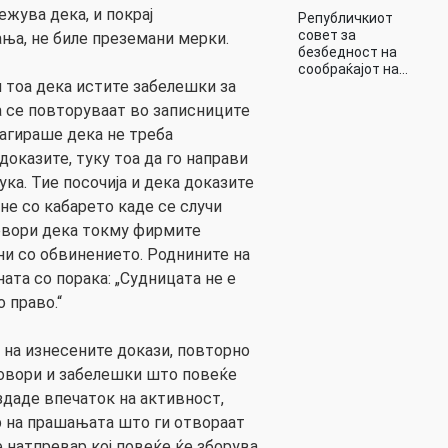
ежува дека, и покрај
Републичкиот
совет за
ња, не биле преземани мерки.
безбедност на
сообраќајот на…
и тоа дека истите забелешки за
 се повторуваат во записниците
еагираше дека не треба
доказите, туку тоа да го направи
ука. Тие посочија и дека доказите
 не со кабарето каде се случи
овори дека токму фирмите
ни со обвинението. Роднините на
ата со порака: „Судницата не е
 право.“
на изнесените докази, повторно
овори и забелешки што повеќе
здаде впечаток на активност,
р на прашањата што ги отвораат
е натпревар кој повеќе ќе зборува.