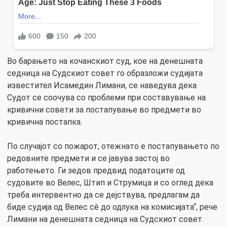
Во барањето на кочанскиот суд, кое на денешната
седница на Судскиот совет го образложи судијата
известител Исамедин Лимани, се наведува дека
Судот се соочува со проблеми при составување на
кривични совети за постапување во предмети во
кривична постапка.
По случајот со пожарот, отежнато е постапувањето по
редовните предмети и се јавува застој во
работењето. Ги зедов предвид податоците од
судовите во Велес, Штип и Струмица и со оглед дека
треба интервентно да се дејствува, предлагам да
биде судија од Велес сè до одлука на комисијата“, рече
Лимани на денешната седница на Судскиот совет.