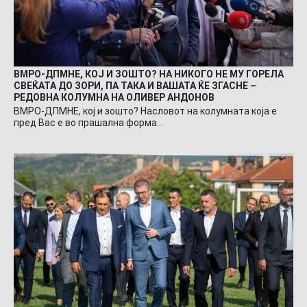
ВМРО-ДПМНЕ, КОЈ И ЗОШТО? НА НИКОГО НЕ МУ ГОРЕЛА
СВЕЌАТА ДО ЗОРИ, ПА ТАКА И ВАШАТА ЌЕ ЗГАСНЕ –
РЕДОВНА КОЛУМНА НА ОЛИВЕР АНДОНОВ
ВМРО-ДПМНЕ, кој и зошто? Насловот на колумната која е
пред Вас е во прашална форма…