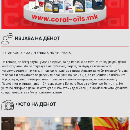
ИЗЈАВА НА ДЕНОТ
СОТИР КОСТОВ ЗА ЛЕГЕНДАТА НА ЧЕ ГЕВАРА
Че Гевара, во секој случај, умре на време, за да израсне во мит. Мит, кој до ден денес
не се предава. Им се оттргнува на луѓето од рацете, ги збунува новинарите,
истражувачите и науката, и повторно полетува преку Андите, како би могле луѓето да
го бараат и среќаваат во далеките прашуми во Боливија, во кањоните на небеските
Кордиљери, кои го наткрилуваат ланецот на латиноамерикански земји помеѓу
Пацификот и Антлантикот. Сигурно е дека Ернесто Гевара е убиен во Боливија. Но
уште по сигурно е дека Че останува и понатаму да живее. На вечно жешкото кубанско
сонце, легендата за Че и понатаму живее.
ФОТО НА ДЕНОТ