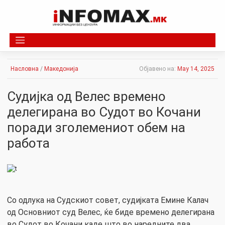
Skip
to
content
Насловна
/
Македонија
Објавено на:
May 14, 2025
Судијка од Велес времено
делегирана во Судот во Кочани
поради зголемениот обем на
работа
Со одлука на Судскиот совет, судијката Емине Калач
од Основниот суд Велес, ќе биде времено делегирана
во Судот во Кочани каде што во наредните два