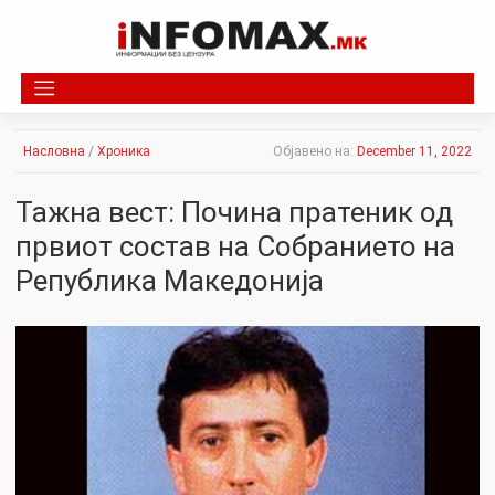
Skip
to
content
Насловна
/
Хроника
Објавено на:
December 11, 2022
Тажна вест: Почина пратеник од
првиот состав на Собранието на
Република Македонија