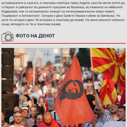
истражувачите и науката, и повторно полетува преку Андите, како би могле луѓето да
го бараат и среќаваат во далеките прашуми во Боливија, во кањоните на небеските
Кордиљери, кои го наткрилуваат ланецот на латиноамерикански земји помеѓу
Пацификот и Антлантикот. Сигурно е дека Ернесто Гевара е убиен во Боливија. Но
уште по сигурно е дека Че останува и понатаму да живее. На вечно жешкото кубанско
сонце, легендата за Че и понатаму живее.
ФОТО НА ДЕНОТ