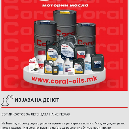
ИЗЈАВА НА ДЕНОТ
СОТИР КОСТОВ ЗА ЛЕГЕНДАТА НА ЧЕ ГЕВАРА
Че Гевара, во секој случај, умре на време, за да израсне во мит. Мит, кој до ден денес
не се предава. Им се оттргнува на луѓето од рацете, ги збунува новинарите,