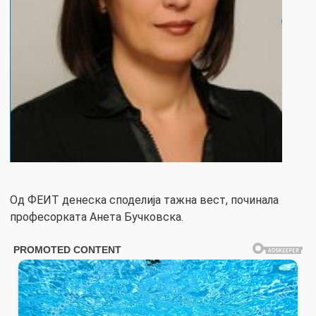
Од ФЕИТ денеска споделија тажна вест, починала
професорката Анета Бучковска.