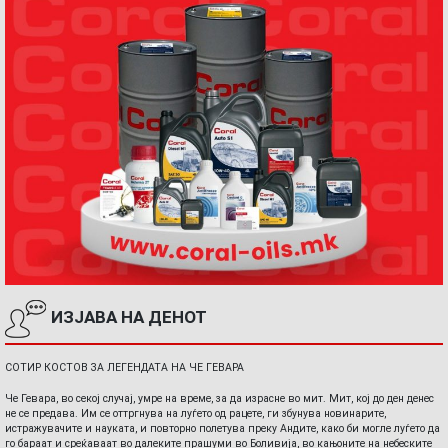
ИЗЈАВА НА ДЕНОТ
СОТИР КОСТОВ ЗА ЛЕГЕНДАТА НА ЧЕ ГЕВАРА
Че Гевара, во секој случај, умре на време, за да израсне во мит. Мит, кој до ден денес
не се предава. Им се оттргнува на луѓето од рацете, ги збунува новинарите,
истражувачите и науката, и повторно полетува преку Андите, како би могле луѓето да
го бараат и среќаваат во далеките прашуми во Боливија, во кањоните на небеските