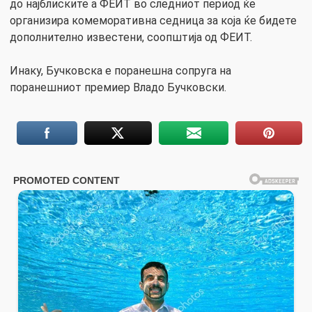
до најблиските а ФЕИТ во следниот период ќе
организира комеморативна седница за која ќе бидете
дополнително известени, соопштија од ФЕИТ.
Инаку, Бучковска е поранешна сопруга на
поранешниот премиер Владо Бучковски.