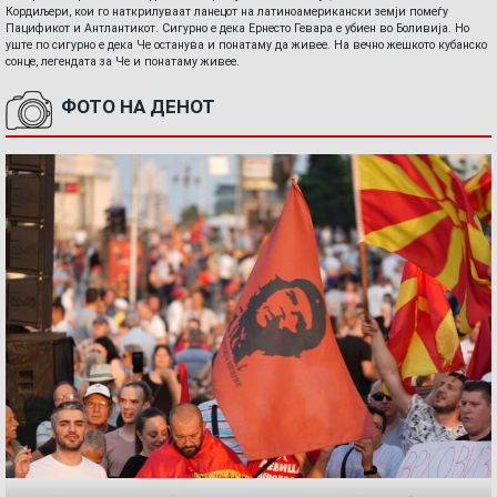
Кордиљери, кои го наткрилуваат ланецот на латиноамерикански земји помеѓу
Пацификот и Антлантикот. Сигурно е дека Ернесто Гевара е убиен во Боливија. Но
уште по сигурно е дека Че останува и понатаму да живее. На вечно жешкото кубанско
сонце, легендата за Че и понатаму живее.
ФОТО НА ДЕНОТ