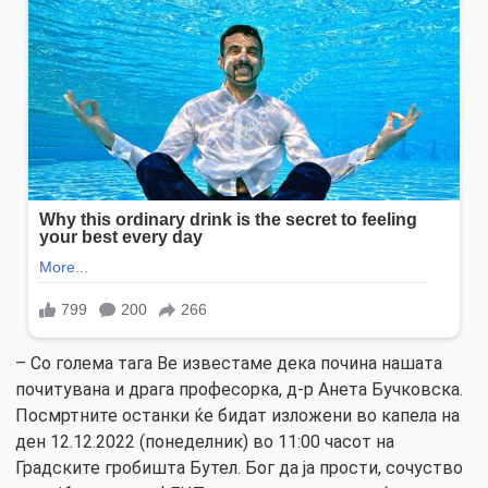
– Со голема тага Ве известаме дека почина нашата
почитувана и драга професорка, д-р Aнета Бучковска.
Посмртните останки ќе бидат изложени во капела на
ден 12.12.2022 (понеделник) во 11:00 часот на
Градските гробишта Бутел. Бог да ја прости, сочуство