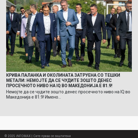
КРИВА ПАЛАНКА И ОКОЛИНАТА ЗАТРУЕНА СО ТЕШКИ
МЕТАЛИ: НЕМОЈТЕ ДА СЕ ЧУДИТЕ ЗОШТО ДЕНЕС
ПРОСЕЧНОТО НИВО НА IQ ВО МАКЕДОНИЈА Е 81.9!
Немојте да се чудите зошто денес просечното ниво на IQ во
Македонија е 81.9! Имено…
© 2025
iNFOMAX
| Сите права се заштитени