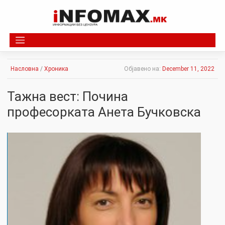
Skip
to
content
Насловна
/
Хроника
Објавено на:
December 11, 2022
Тажна вест: Почина
професорката Анета Бучковска