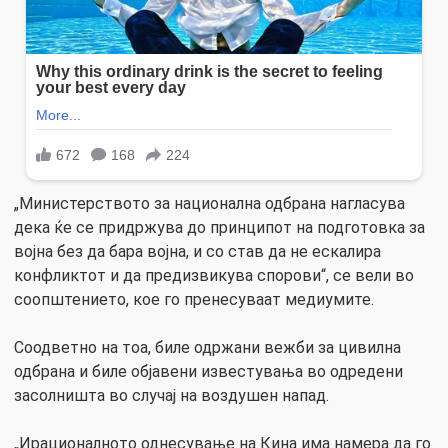
„Министерството за национална одбрана нагласува
дека ќе се придржува до принципот на подготовка за
војна без да бара војна, и со став да не ескалира
конфликтот и да предизвикува спорови“, се вели во
соопштението, кое го пренесуваат медиумите.
Соодветно на тоа, биле одржани вежби за цивилна
одбрана и биле објавени известувања во одредени
засолништа во случај на воздушен напад.
„Ирационалното однесување на Кина има намера да го