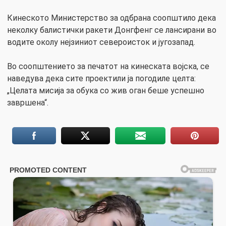
Кинеското Министерство за одбрана соопштило дека
неколку балистички ракети Донгфенг се лансирани во
водите околу нејзиниот североисток и југозапад.
Во соопштението за печатот на кинеската војска, се
наведува дека сите проектили ја погодиле целта:
„Целата мисија за обука со жив оган беше успешно
завршена“.