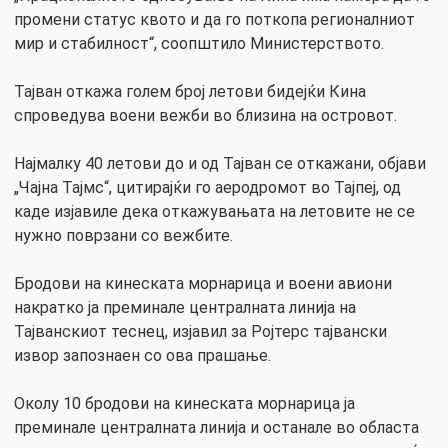
промени статус квото и да го поткопа регионалниот
мир и стабилност“, соопштило Министерството.
Тајван откажа голем број летови бидејќи Кина
спроведува воени вежби во близина на островот.
Најмалку 40 летови до и од Тајван се откажани, објави
„Чајна Тајмс“, цитирајќи го аеродромот во Тајпеј, од
каде изјавиле дека откажувањата на летовите не се
нужно поврзани со вежбите.
Бродови на кинеската морнарица и воени авиони
накратко ја преминале централната линија на
Тајванскиот теснец, изјавил за Ројтерс тајвански
извор запознаен со ова прашање.
Околу 10 бродови на кинеската морнарица ја
преминале централната линија и останале во областа