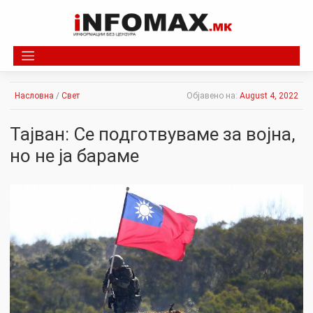
Skip
to
content
Насловна
/
Свет
Објавено на:
August 4, 2022
Тајван: Се подготвуваме за војна,
но не ја бараме