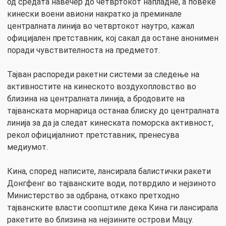
од средата навечер до четвртокот напладне, а повеќе
кинески воени авиони накратко ја преминале
централната линија во четвртокот наутро, кажал
официјален претставник, кој сакал да остане анонимен
поради чувствителноста на предметот.
Тајван распореди ракетни системи за следење на
активностите на кинеското воздухопловство во
близина на централната линија, а бродовите на
тајванската морнарица останаа блиску до централната
линија за да ја следат кинеската поморска активност,
рекол официјалниот претставник, пренесува
медиумот.
Кина, според написите, лансирала балистички ракети
Донгфенг во тајванските води, потврдило и нејзиното
Министерство за одбрана, откако претходно
тајванските власти соопштиле дека Кина ги лансирала
ракетите во близина на нејзините острови Мацу.