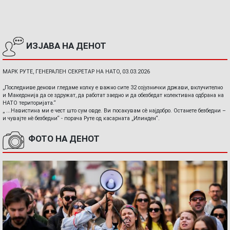
ИЗЈАВА НА ДЕНОТ
МАРК РУТЕ, ГЕНЕРАЛЕН СЕКРЕТАР НА НАТО, 03.03.2026
„Последниве денови гледаме колку е важно сите 32 сојузнички држави, вклучително
и Македонија да се здружат, да работат заедно и да обезбедат колективна одбрана на
НАТО територијата.“
„ ...Навистина ми е чест што сум овде. Ви посакувам сè најдобро. Останете безбедни –
и чувајте нè безбедни“ - порача Руте од касарната „Илинден“.
ФОТО НА ДЕНОТ