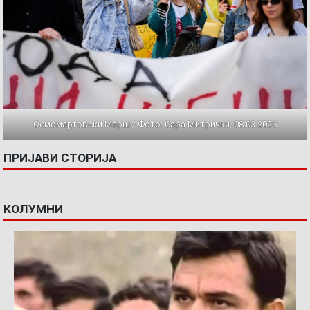
Осмомартовски Марш / Фото: Сара Митрички, 08.03.2026
ПРИЈАВИ СТОРИЈА
КОЛУМНИ