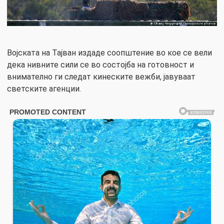
Војската на Тајван издаде соопштение во кое се вели
дека нивните сили се во состојба на готовност и
внимателно ги следат кинеските вежби, јавуваат
светските агенции.