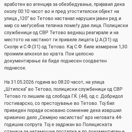
вработен во агенција за обезбедување, пријавил дека
околу 00:10 часот во и пред угостителски објект на
улица „120“ во Тетово настанал нарушен јавен ред и
мир со меѓусебна тепачка помеѓу две лица. Полициски
службеници од СВР Тетово веднаш реагирале и на
местото на настанот ги привеле лицата Џ.А.(31) од
Скопје и С.Ф.(31) од Тетово. Кај С.Ф. биле измерени 1,30
промили алкохол во крвта. Пои целосно
документирање ќе биде поднесен соодветен
поднесок.
На 31.05.2026 година во 08:20 часот, на улица
„Штипска“ во Тетово, полициски службеници од СВР
Тетово го лишиле од слобода Г.Ќ. (44), од с. Добридол
гостиварско, со престојување во Тетово. Тој бил
приведен поради основано сомнение дека извршил
кривично дело „Семејно насилство“ врз неговата 44-
годишна сопруга. Тој е задржан во Полициската
станица за натамошна постапка и по документирање