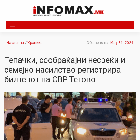
Skip
to
content
Насловна
/
Хроника
Објавено на:
May 31, 2026
Тепачки, сообраќајни несреќи и
семејно насилство регистрира
билтенот на СВР Тетово