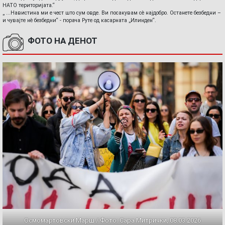
НАТО територијата.“
„ ...Навистина ми е чест што сум овде. Ви посакувам сè најдобро. Останете безбедни –
и чувајте нè безбедни“ - порача Руте од касарната „Илинден“.
ФОТО НА ДЕНОТ
Осмомартовски Марш / Фото: Сара Митрички, 08.03.2026