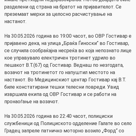
разделени од страна на братот на пријавителот. Се
преземаат мерки за целосно расчистување на
настанот.
На 30.05.2026 година во 19:00 часот, во ОВР Гостивар е
пријавено дека, на улица „Браќа Ѓиноски“ во Гостивар,
се случила сообраќајна несреќа во која непознато лице
кое управувало електричен тротинет удрило во
пешакот В.Т.(67) од Гостивар. Веднаш по незгодата,
возачот на тротинетот го напуштил местото на
настанот. Во Медицинскиот центар Гостивар кај В.Т.
биле констатирани тешки телесни повреди. Увид
извршила екипа од ОВР Гостивар и се работи на
пронаоѓање на возачот.
На 30.05.2026 година во 22:40 часот, полициски
службеници од Полициското одделение Галате во село
Градец запреле патничко моторно возило „Форд“ со