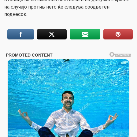
на случајо против него ќе следува соодветен
поднесок.