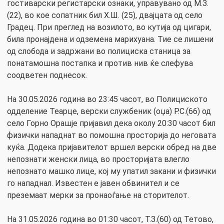
гостиварски регистарски ознаки, управувано од М.З.
(22), во кое сопатник бил Х.Ш. (25), двајцата од село
Градец. При преглед на возилото, во кутија од цигари,
била пронајдена и одземена марихуана. Тие се лишени
од слобода и задржани во полициска станица за
понатамошна постапка и против нив ќе слефува
соодветен поднесок.
На 30.05.2026 година во 23:45 часот, во Полициското
одделение Теарце, верски службеник (оџа) Р.С.(66) од
село Горно Орашје пријавил дека околу 20:30 часот бил
физички нападнат во помошна просторија до неговата
куќа. Додека пријавителот вршел верски обред на две
непознати женски лица, во просторијата влегло
непознато машко лице, кој му упатил закани и физички
го нападнал. Известен е јавен обвинител и се
преземаат мерки за пронаоѓање на сторителот.
На 31.05.2026 година во 01:30 часот, Т.З.(60) од Тетово,