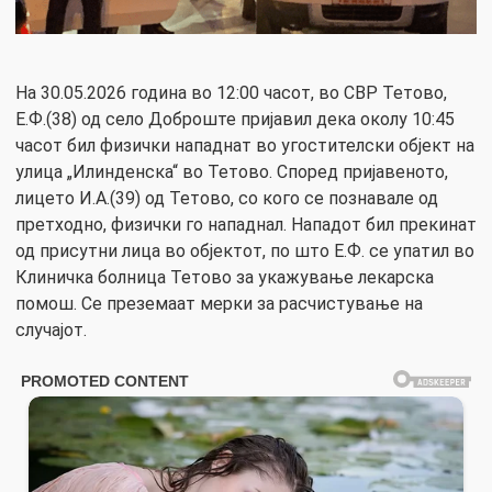
На 30.05.2026 година во 12:00 часот, во СВР Тетово,
Е.Ф.(38) од село Доброште пријавил дека околу 10:45
часот бил физички нападнат во угостителски објект на
улица „Илинденска“ во Тетово. Според пријавеното,
лицето И.А.(39) од Тетово, со кого се познавале од
претходно, физички го нападнал. Нападот бил прекинат
од присутни лица во објектот, по што Е.Ф. се упатил во
Клиничка болница Тетово за укажување лекарска
помош. Се преземаат мерки за расчистување на
случајот.