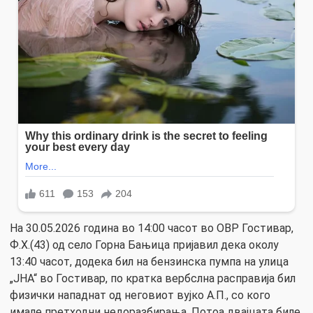
На 30.05.2026 година во 14:00 часот во ОВР Гостивар,
Ф.Х.(43) од село Горна Бањица пријавил дека околу
13:40 часот, додека бил на бензинска пумпа на улица
„ЈНА“ во Гостивар, по кратка вербслна расправија бил
физички нападнат од неговиот вујко А.П., со кого
имале претходни недоразбирања. Потоа двајцата биле