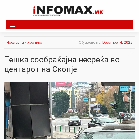
Skip
to
content
Насловна
/
Хроника
Објавено на:
December 4, 2022
Тешка сообраќајна несреќа во
центарот на Скопје