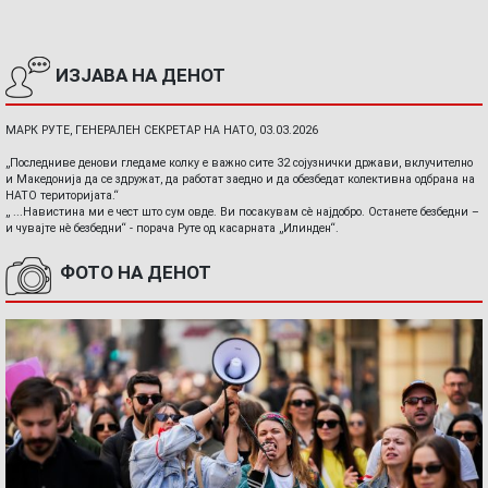
ИЗЈАВА НА ДЕНОТ
МАРК РУТЕ, ГЕНЕРАЛЕН СЕКРЕТАР НА НАТО, 03.03.2026
„Последниве денови гледаме колку е важно сите 32 сојузнички држави, вклучително
и Македонија да се здружат, да работат заедно и да обезбедат колективна одбрана на
НАТО територијата.“
„ ...Навистина ми е чест што сум овде. Ви посакувам сè најдобро. Останете безбедни –
и чувајте нè безбедни“ - порача Руте од касарната „Илинден“.
ФОТО НА ДЕНОТ