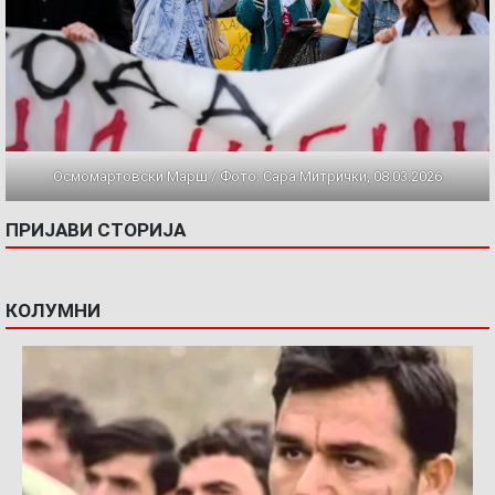
Осмомартовски Марш / Фото: Сара Митрички, 08.03.2026
ПРИЈАВИ СТОРИЈА
КОЛУМНИ