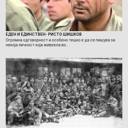
ЕДЕН И ЕДИНСТВЕН- РИСТО ШИШКОВ
Огромна одговорност и особено тешко е да се пишува за
некоја личност која живеела во…