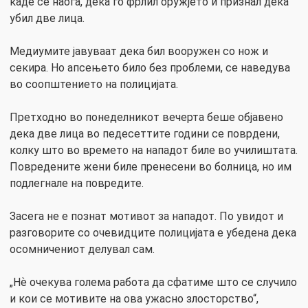
каде се наоѓа, дека го фрлил оружјето и признал дека
убил две лица.
Медиумите јавуваат дека бил вооружен со нож и
секира. Но апсењето било без проблеми, се наведува
во соопштението на полицијата.
Претходно во понеделникот вечерта беше објавено
дека две лица во педесеттите години се поврдени,
колку што во времето на нападот биле во училиштата.
Повредените жени биле пренесени во болница, но им
подлегнале на повредите.
Засега не е познат мотивот за нападот. По увидот и
разговорите со очевидците полицијата е убедена дека
осомничениот делувал сам.
„Нѐ очекува голема работа да сфатиме што се случило
и кои се мотивите на ова ужасно злосторство“,