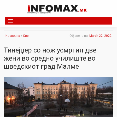
Skip
to
content
Насловна
/
Свет
Објавено на:
March 22, 2022
Тинејџер со нож усмртил две
жени во средно училиште во
шведскиот град Малме