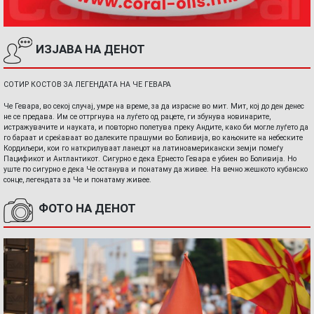
ИЗЈАВА НА ДЕНОТ
СОТИР КОСТОВ ЗА ЛЕГЕНДАТА НА ЧЕ ГЕВАРА
Че Гевара, во секој случај, умре на време, за да израсне во мит. Мит, кој до ден денес
не се предава. Им се оттргнува на луѓето од рацете, ги збунува новинарите,
истражувачите и науката, и повторно полетува преку Андите, како би могле луѓето да
го бараат и среќаваат во далеките прашуми во Боливија, во кањоните на небеските
Кордиљери, кои го наткрилуваат ланецот на латиноамерикански земји помеѓу
Пацификот и Антлантикот. Сигурно е дека Ернесто Гевара е убиен во Боливија. Но
уште по сигурно е дека Че останува и понатаму да живее. На вечно жешкото кубанско
сонце, легендата за Че и понатаму живее.
ФОТО НА ДЕНОТ