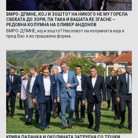
ВМРО-ДПМНЕ, КОЈ И ЗОШТО? НА НИКОГО НЕ МУ ГОРЕЛА
СВЕЌАТА ДО ЗОРИ, ПА ТАКА И ВАШАТА ЌЕ ЗГАСНЕ –
РЕДОВНА КОЛУМНА НА ОЛИВЕР АНДОНОВ
ВМРО-ДПМНЕ, кој и зошто? Насловот на колумната која е
пред Вас е во прашална форма…
КРИВА ПАЛАНКА И ОКОЛИНАТА ЗАТРУЕНА СО ТЕШКИ