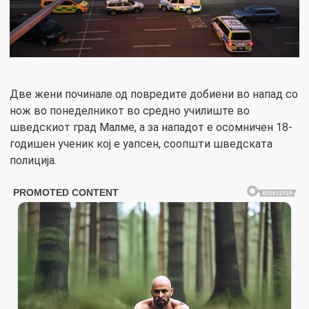
Две жени починале од повредите добиени во напад со
нож во понеделникот во средно училиште во
шведскиот град Малме, а за нападот е осомничен 18-
годишен ученик кој е уапсен, соопшти шведската
полиција.