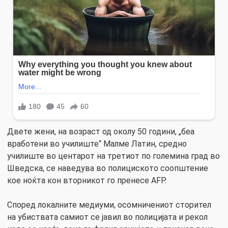
Двете жени, на возраст од околу 50 години, „беа
вработени во училиште“ Малме Латин, средно
училиште во центарот на третиот по големина град во
Шведска, се наведува во полициското соопштение
кое ноќта кон вторникот го пренесе AFP.
Според локалните медиуми, осомничениот сторител
на убиствата самиот се јавил во полицијата и рекол