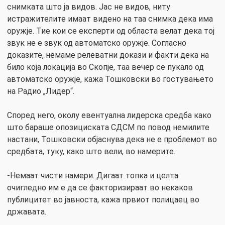
снимката што ја видов. Јас не видов, ниту
истражителите имаат видено на таа снимка дека има
оружје. Тие кои се експерти од областа велат дека тој
звук не е звук од автоматско оружје. Согласно
доказите, немаме релеватни докази и факти дека на
било која локација во Скопје, таа вечер се пукало од
автоматско оружје, кажа Тошковски во гостувањето
на Радио „Лидер“.
Според него, околу евентуална лидерска средба како
што бараше опозициската СДСМ по повод немилите
настани, Тошковски објаснува дека не е проблемот во
средбата, туку, како што вели, во намерите.
-Немаат чисти намери. Дигаат топка и целта
очигледно им е да се факторизираат во некаков
публицитет во јавноста, кажа првиот полицаец во
државата.