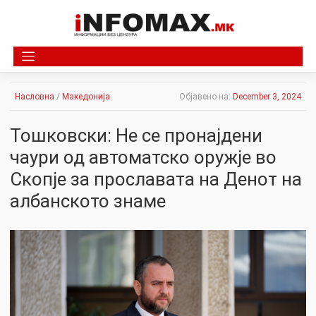
Skip
to
content
Насловна
/
Македонија
Објавено на:
December 3, 2024
Тошковски: Не се пронајдени
чаури од автоматско оружје во
Скопје за прославата на Денот на
албанското знаме