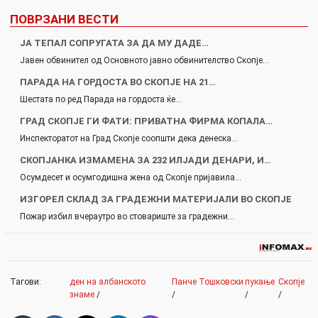
ПОВРЗАНИ ВЕСТИ
ЈА ТЕПАЛ СОПРУГАТА ЗА ДА МУ ДАДЕ…
Јавен обвинител од Основното јавно обвинителство Скопје…
ПАРАДА НА ГОРДОСТА ВО СКОПЈЕ НА 21…
Шестата по ред Парада на гордоста ќе…
ГРАД СКОПЈЕ ГИ ФАТИ: ПРИВАТНА ФИРМА КОПАЛА…
Инспекторатот на Град Скопје соопшти дека денеска…
СКОПЈАНКА ИЗМАМЕНА ЗА 232 ИЛЈАДИ ДЕНАРИ, И…
Осумдесет и осумгодишна жена од Скопје пријавила…
ИЗГОРЕЛ СКЛАД ЗА ГРАДЕЖНИ МАТЕРИЈАЛИ ВО СКОПЈЕ
Пожар избил вчераутро во стовариште за градежни…
Тагови:
ден на албанското
Панче Тошковски
пукање
Скопје
знаме
/
/
/
/