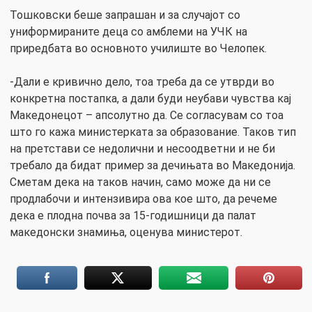
Тошковски беше запрашан и за случајот со
униформираните деца со амблеми на УЧК на
приредбата во основното училиште во Челопек.
-Дали е кривично дело, тоа треба да се утврди во
конкретна постапка, а дали буди неубави чувства кај
Македонецот – апсолутно да. Се согласувам со тоа
што го кажа министерката за образование. Таков тип
на претстави се недолични и несоодветни и не би
требало да бидат пример за дечињата во Македонија.
Сметам дека на таков начин, само може да ни се
продлабочи и интензивира ова кое што, да речеме
дека е плодна почва за 15-годишници да палат
македонски знамиња, оценува министерот.