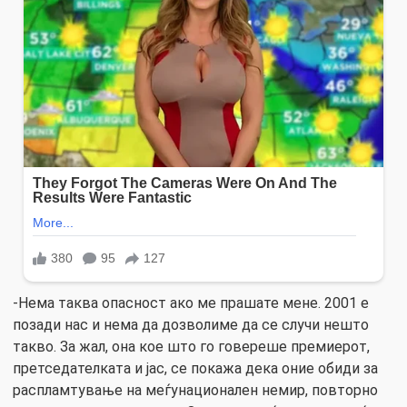
-Нема таква опасност ако ме прашате мене. 2001 е
позади нас и нема да дозволиме да се случи нешто
такво. За жал, она кое што го говереше премиерот,
претседателката и јас, се покажа дека оние обиди за
распламтување на меѓунационален немир, повторно