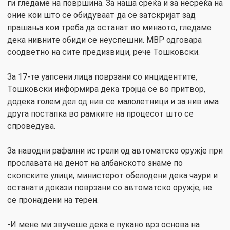
ги гледаме на површина. За наша среќа и за несреќа на
оние кои што се обидуваат да се затскријат зад
прашања кои треба да останат во минаото, гледаме
дека нивните обиди се неуспешни. МВР одговара
соодветно на сите предизвици, рече Тошковски.
За 17-те уапсени лица поврзани со инцидентите,
Тошковски информира дека тројца се во притвор,
додека голем дел од нив се малолетници и за нив има
друга постапка во рамките на процесот што се
спроведува.
За наводни рафални истрели од автоматско оружје при
прославата на денот на албанското знаме по
скопските улици, министерот обелодени дека чаури и
останати докази поврзани со автоматско оружје, не
се пронајдени на терен.
-И мене ми звучеше дека е пукано врз основа на