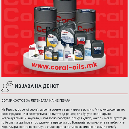
ИЗЈАВА НА ДЕНОТ
СОТИР КОСТОВ ЗА ЛЕГЕНДАТА НА ЧЕ ГЕВАРА
Че Гевара, во секој случај, умре на време, за да израсне во мит. Мит, кој до ден денес
не се предава. Им се оттргнува на луѓето од рацете, ги збунува новинарите,
истражувачите и науката, и повторно полетува преку Андите, како би могле луѓето да
го бараат и среќаваат во далеките прашуми во Боливија, во кањоните на небеските
Кордиљери, кои го наткрилуваат ланецот на латиноамерикански земји помеѓу