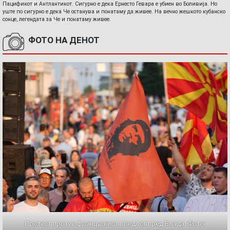
Пацификот и Антлантикот. Сигурно е дека Ернесто Гевара е убиен во Боливија. Но
уште по сигурно е дека Че останува и понатаму да живее. На вечно жешкото кубанско
сонце, легендата за Че и понатаму живее.
ФОТО НА ДЕНОТ
Протест против францускиот предлог пред Влада. Фото: