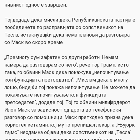
нивниот однос е завршен.
Тој додаде дека мисли дека Републиканската партија е
пообединета по расправијата со сопственикот на
Тесла, истакнувајќи дека нема планови да разговара
со Маск во скоро време.
„Премногу сум зафатен со други работи. Немам
намера да разговарам со него“, рече тој. Трамп, исто
така, го обвини Маск дека покажува „непочитување
кон функцијата претседател“. „Мислам дека е многу
лошо, бидејќи тој покажа непочитување. Не можете да
покажувате непочитување кон функцијата
претседател“, додаде тој. Тој го обвини милијардерот
Илон Маск за зависност од дрога во телефонски
разговор со помошници. Маск претходно призна дека
користел кетамин, кој му го препишал лекар, а „Њујорк
тајмс“ неодамна објави дека сопственикот на „Тесла“
користел големи количини кетамин, меѓу другите