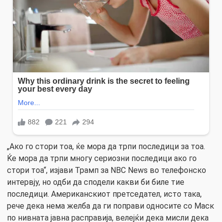
„Ако го стори тоа, ќе мора да трпи последици за тоа.
Ќе мора да трпи многу сериозни последици ако го
стори тоа“, изјави Трамп за NBC News во телефонско
интервју, но одби да сподели какви би биле тие
последици. Американскиот претседател, исто така,
рече дека нема желба да ги поправи односите со Маск
по нивната јавна расправија, велејќи дека мисли дека