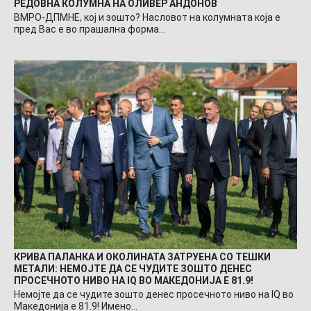
РЕДОВНА КОЛУМНА НА ОЛИВЕР АНДОНОВ
ВМРО-ДПМНЕ, кој и зошто? Насловот на колумната која е
пред Вас е во прашална форма…
КРИВА ПАЛАНКА И ОКОЛИНАТА ЗАТРУЕНА СО ТЕШКИ
МЕТАЛИ: НЕМОЈТЕ ДА СЕ ЧУДИТЕ ЗОШТО ДЕНЕС
ПРОСЕЧНОТО НИВО НА IQ ВО МАКЕДОНИЈА Е 81.9!
Немојте да се чудите зошто денес просечното ниво на IQ во
Македонија е 81.9! Имено…