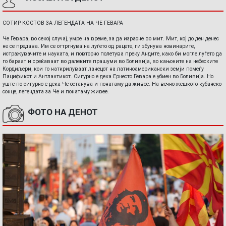
СОТИР КОСТОВ ЗА ЛЕГЕНДАТА НА ЧЕ ГЕВАРА
Че Гевара, во секој случај, умре на време, за да израсне во мит. Мит, кој до ден денес
не се предава. Им се оттргнува на луѓето од рацете, ги збунува новинарите,
истражувачите и науката, и повторно полетува преку Андите, како би могле луѓето да
го бараат и среќаваат во далеките прашуми во Боливија, во кањоните на небеските
Кордиљери, кои го наткрилуваат ланецот на латиноамерикански земји помеѓу
Пацификот и Антлантикот. Сигурно е дека Ернесто Гевара е убиен во Боливија. Но
уште по сигурно е дека Че останува и понатаму да живее. На вечно жешкото кубанско
сонце, легендата за Че и понатаму живее.
ФОТО НА ДЕНОТ