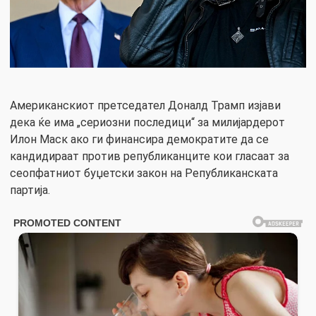
Американскиот претседател Доналд Трамп изјави
дека ќе има „сериозни последици“ за милијардерот
Илон Маск ако ги финансира демократите да се
кандидираат против републиканците кои гласаат за
сеопфатниот буџетски закон на Републиканската
партија.