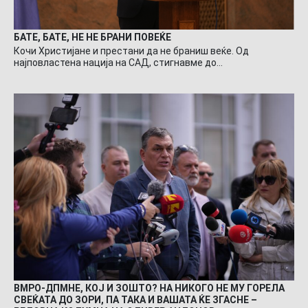
БАТЕ, БАТЕ, НЕ НЕ БРАНИ ПОВЕЌЕ
Кочи Христијане и престани да не браниш веќе. Од
најповластена нација на САД, стигнавме до…
ВМРО-ДПМНЕ, КОЈ И ЗОШТО? НА НИКОГО НЕ МУ ГОРЕЛА
СВЕЌАТА ДО ЗОРИ, ПА ТАКА И ВАШАТА ЌЕ ЗГАСНЕ –