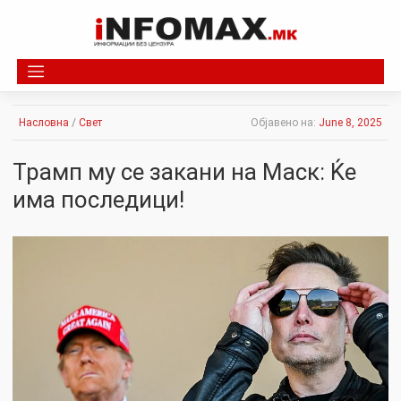
Skip
to
content
Насловна
/
Свет
Објавено на:
June 8, 2025
Трамп му се закани на Маск: Ќе
има последици!