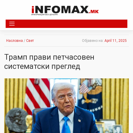
Skip
to
content
Насловна
/
Свет
Објавено на:
April 11, 2025
Трамп прави петчасовен
систематски преглед