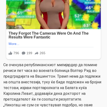
Се очекува републиканскиот милијардер да помине
речиси пет часа во воената болница Волтер Рид во
предградијата на Вашингтон. Трамп нема да подлежи
на општа анестезија, туку ќе биде подложен на бројни
тестови, изјави портпаролката на Белата куќа
Каролина Левит, додавајќи дека докторот на
претседателот ќе ги соопшти резултатите.
„Никогаш не сум се чувствувал подобро, но овие