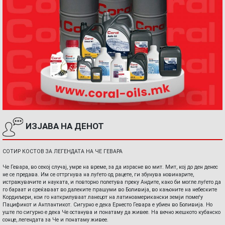
ИЗЈАВА НА ДЕНОТ
СОТИР КОСТОВ ЗА ЛЕГЕНДАТА НА ЧЕ ГЕВАРА
Че Гевара, во секој случај, умре на време, за да израсне во мит. Мит, кој до ден денес
не се предава. Им се оттргнува на луѓето од рацете, ги збунува новинарите,
истражувачите и науката, и повторно полетува преку Андите, како би могле луѓето да
го бараат и среќаваат во далеките прашуми во Боливија, во кањоните на небеските
Кордиљери, кои го наткрилуваат ланецот на латиноамерикански земји помеѓу
Пацификот и Антлантикот. Сигурно е дека Ернесто Гевара е убиен во Боливија. Но
уште по сигурно е дека Че останува и понатаму да живее. На вечно жешкото кубанско
сонце, легендата за Че и понатаму живее.