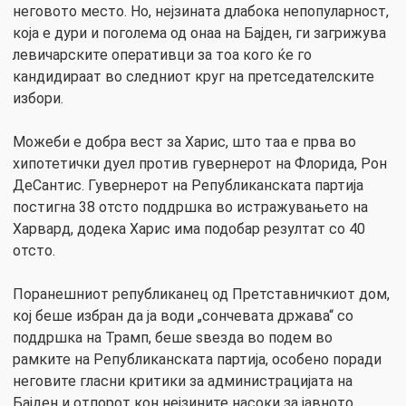
неговото место. Но, нејзината длабока непопуларност,
која е дури и поголема од онаа на Бајден, ги загрижува
левичарските оперативци за тоа кого ќе го
кандидираат во следниот круг на претседателските
избори.
Можеби е добра вест за Харис, што таа е прва во
хипотетички дуел против гувернерот на Флорида, Рон
ДеСантис. Гувернерот на Републиканската партија
постигна 38 отсто поддршка во истражувањето на
Харвард, додека Харис има подобар резултат со 40
отсто.
Поранешниот републиканец од Претставничкиот дом,
кој беше избран да ја води „сончевата држава“ со
поддршка на Трамп, беше ѕвезда во подем во
рамките на Републиканската партија, особено поради
неговите гласни критики за администрацијата на
Бајден и отпорот кон нејзините насоки за јавното