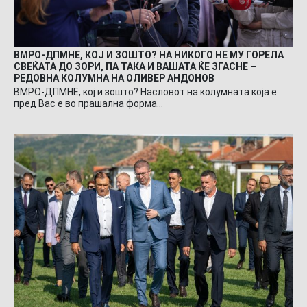
ВМРО-ДПМНЕ, КОЈ И ЗОШТО? НА НИКОГО НЕ МУ ГОРЕЛА
СВЕЌАТА ДО ЗОРИ, ПА ТАКА И ВАШАТА ЌЕ ЗГАСНЕ –
РЕДОВНА КОЛУМНА НА ОЛИВЕР АНДОНОВ
ВМРО-ДПМНЕ, кој и зошто? Насловот на колумната која е
пред Вас е во прашална форма…