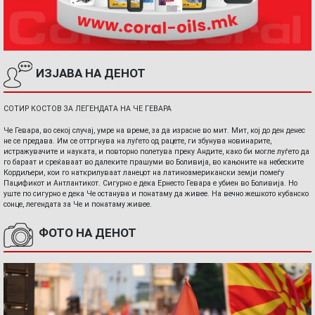
ИЗЈАВА НА ДЕНОТ
СОТИР КОСТОВ ЗА ЛЕГЕНДАТА НА ЧЕ ГЕВАРА
Че Гевара, во секој случај, умре на време, за да израсне во мит. Мит, кој до ден денес
не се предава. Им се оттргнува на луѓето од рацете, ги збунува новинарите,
истражувачите и науката, и повторно полетува преку Андите, како би могле луѓето да
го бараат и среќаваат во далеките прашуми во Боливија, во кањоните на небеските
Кордиљери, кои го наткрилуваат ланецот на латиноамерикански земји помеѓу
Пацификот и Антлантикот. Сигурно е дека Ернесто Гевара е убиен во Боливија. Но
уште по сигурно е дека Че останува и понатаму да живее. На вечно жешкото кубанско
сонце, легендата за Че и понатаму живее.
ФОТО НА ДЕНОТ