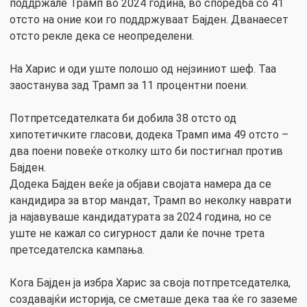
поддржале Трамп во 2024 година, во споредба со 41
отсто на оние кои го поддржуваат Бајден. Дванаесет
отсто рекле дека се неопределени.
На Харис и оди уште полошо од нејзиниот шеф. Таа
заостанува зад Трамп за 11 процентни поени.
Потпретседателката би добила 38 отсто од
хипотетичките гласови, додека Трамп има 49 отсто –
два поени повеќе отколку што би постигнал против
Бајден.
Додека Бајден веќе ја објави својата намера да се
кандидира за втор мандат, Трамп во неколку наврати
ја најавуваше кандидатурата за 2024 година, но се
уште не кажал со сигурност дали ќе почне трета
претседателска кампања.
Кога Бајден ја избра Харис за своја потпретседателка,
создавајќи историја, се сметаше дека таа ќе го заземе