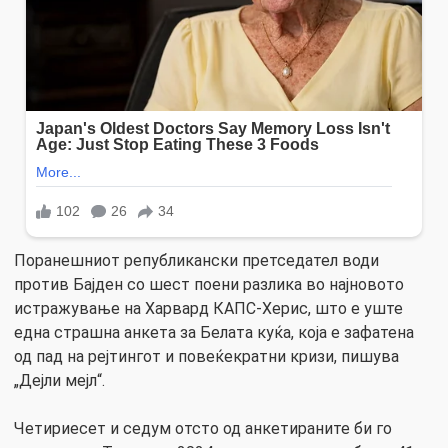
Поранешниот републикански претседател води
против Бајден со шест поени разлика во најновото
истражување на Харвард КАПС-Херис, што е уште
една страшна анкета за Белата куќа, која е зафатена
од пад на рејтингот и повеќекратни кризи, пишува
„Дејли мејл“.
Четириесет и седум отсто од анкетираните би го