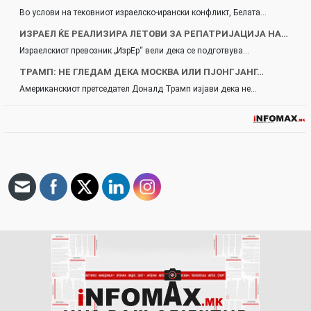
Во услови на тековниот израелско-ирански конфликт, Белата…
ИЗРАЕЛ ЌЕ РЕАЛИЗИРА ЛЕТОВИ ЗА РЕПАТРИЈАЦИЈА НА…
Израелскиот превозник „ИзрЕр“ вели дека се подготвува…
ТРАМП: НЕ ГЛЕДАМ ДЕКА МОСКВА ИЛИ ПЈОНГЈАНГ…
Американскиот претседател Доналд Трамп изјави дека не…