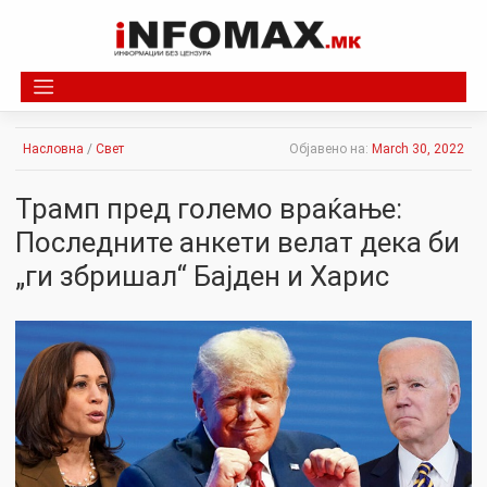
Skip
to
content
Насловна
/
Свет
Објавено на:
March 30, 2022
Трамп пред големо враќање:
Последните анкети велат дека би
„ги збришал“ Бајден и Харис