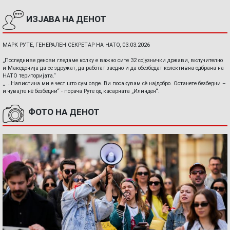
ИЗЈАВА НА ДЕНОТ
МАРК РУТЕ, ГЕНЕРАЛЕН СЕКРЕТАР НА НАТО, 03.03.2026
„Последниве денови гледаме колку е важно сите 32 сојузнички држави, вклучително
и Македонија да се здружат, да работат заедно и да обезбедат колективна одбрана на
НАТО територијата.“
„ ...Навистина ми е чест што сум овде. Ви посакувам сè најдобро. Останете безбедни –
и чувајте нè безбедни“ - порача Руте од касарната „Илинден“.
ФОТО НА ДЕНОТ