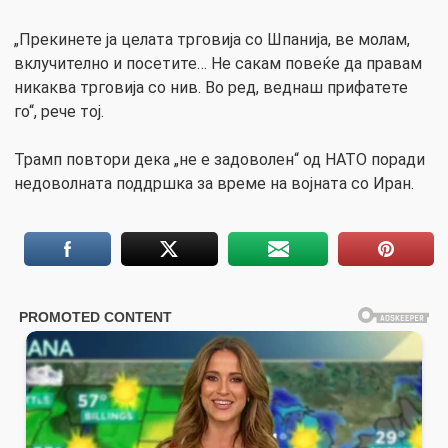
„Прекинете ја целата трговија со Шпанија, ве молам,
вклучително и посетите… Не сакам повеќе да правам
никаква трговија со нив. Во ред, веднаш прифатете
го“, рече тој.
Трамп повтори дека „не е задоволен“ од НАТО поради
недоволната поддршка за време на војната со Иран.