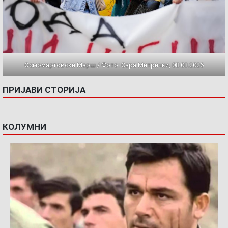
Осмомартовски Марш / Фото: Сара Митрички, 08.03.2026
ПРИЈАВИ СТОРИЈА
КОЛУМНИ