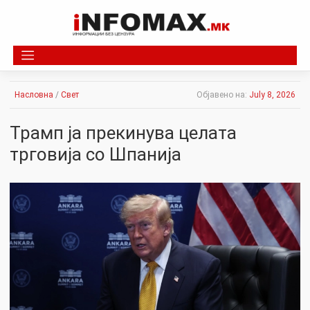
Skip
to
content
Насловна
/
Свет
Објавено на:
July 8, 2026
Трамп ја прекинува целата
трговија со Шпанија