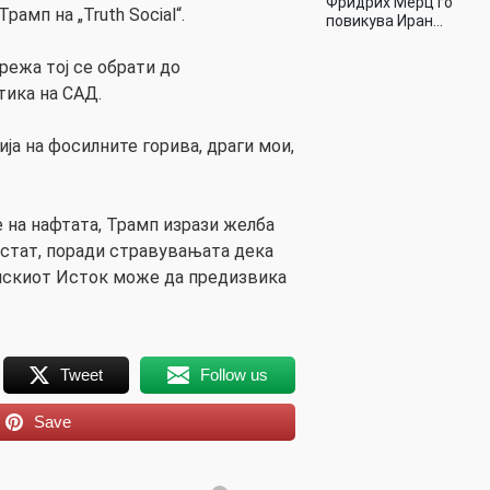
Фридрих Мерц го
рамп на „Truth Social“.
повикува Иран…
мрежа тој се обрати до
тика на САД.
ја на фосилните горива, драги мои,
е на нафтата, Трамп изрази желба
астат, поради стравувањата дека
искиот Исток може да предизвика
Tweet
Follow us
Save