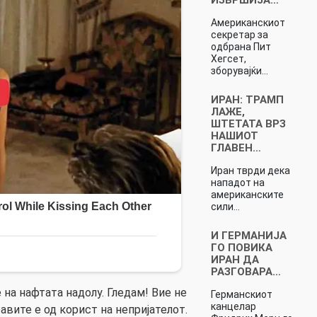
Американскиот
секретар за
одбрана Пит
Хегсет,
зборувајќи…
ИРАН: ТРАМП
ЛАЖЕ,
ШТЕТАТА ВРЗ
НАШИОТ
ГЛАВЕН…
Иран тврди дека
нападот на
американските
сили…
И ГЕРМАНИЈА
ГО ПОВИКА
ИРАН ДА
РАЗГОВАРА…
 на нафтата надолу. Гледам! Вие не
Германскиот
канцелар
авите е од корист на непријателот.