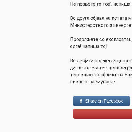
Не правете го тоа“, напиша Т
Во друга објава на истата 
Министерството за енерге
Продолжете со експлоатаци
сега! напиша тој.
Во својата порака за ценит
да ги спречи тие цени да р
тековниот конфликт на Бл
нивно зголемување.
Share on Facebook