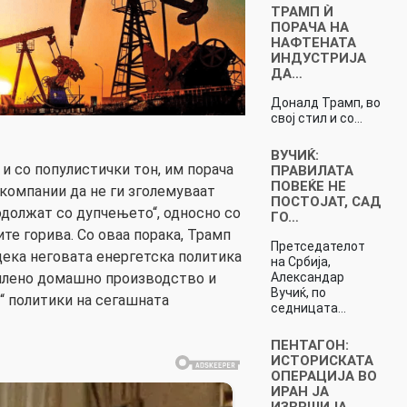
ТРАМП Ѝ
ПОРАЧА НА
НАФТЕНАТА
ИНДУСТРИЈА
ДА…
Доналд Трамп, во
свој стил и со…
ВУЧИЌ:
 и со популистички тон, им порача
ПРАВИЛАТА
ПОВЕЌЕ НЕ
компании да не ги зголемуваат
ПОСТОЈАТ, САД
одолжат со дупчењето“, односно со
ГО…
те горива. Со оваа порака, Трамп
Претседателот
ека неговата енергетска политика
на Србија,
силено домашно производство и
Александар
Вучиќ, по
“ политики на сегашната
седницата…
ПЕНТАГОН:
ИСТОРИСКАТА
ОПЕРАЦИЈА ВО
ИРАН ЈА
ИЗВРШИЈА…