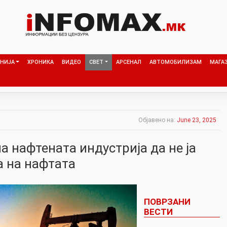
НИЈА
ХРОНИКА
ВИДЕО
СВЕТ
АРСЕНАЛ
АВТОМОБИЛИЗАМ
МАГА
Објавено на:
June 23, 2025
а нафтената индустрија да не ја
а на нафтата
ПОВРЗАНИ
ВЕСТИ