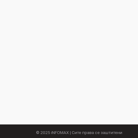
© 2025
iNFOMAX
| Сите права се заштитени