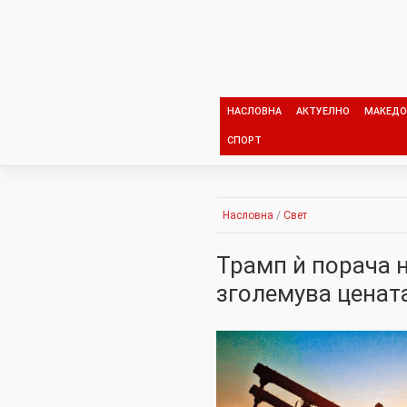
Skip
to
content
НАСЛОВНА
АКТУЕЛНО
МАКЕДО
СПОРТ
Насловна
/
Свет
Трамп ѝ порача н
зголемува ценат