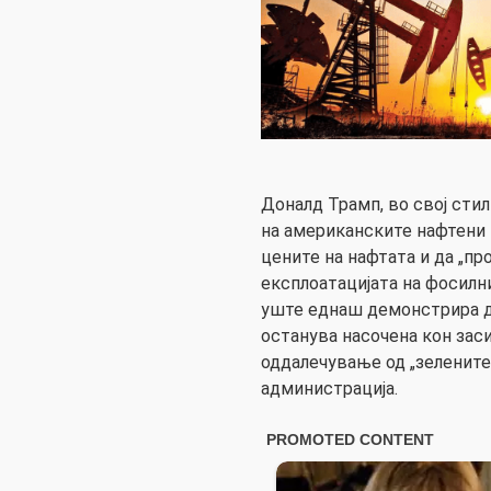
Доналд Трамп, во свој стил
на американските нафтени 
цените на нафтата и да „пр
експлоатацијата на фосилни
уште еднаш демонстрира д
останува насочена кон за
оддалечување од „зелените
администрација.