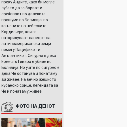
преку Андите, како би могле
луѓето да го бараат и
среќаваат во далеките
прашуми во Боливија, во
кањоните на небеските
Кордиљери, кои го
наткрилуваат ланецот на
латиноамерикански земји
помеѓу Пацификот и
Антлантикот. Сигурно е дека
Ернесто Гевара е убиен во
Боливија. Но уште по сигурно е
дека Че останува и понатаму
да живее. На вечно жешкото
кубанско сонце, легендата за
Че и понатаму живее.
ФОТО НА ДЕНОТ