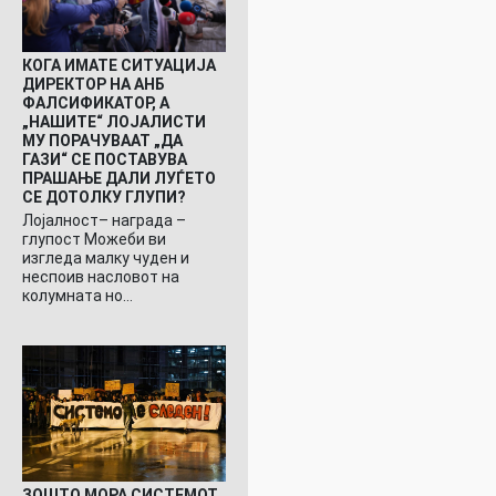
КОГА ИМАТЕ СИТУАЦИЈА
ДИРЕКТОР НА АНБ
ФАЛСИФИКАТОР, А
„НАШИТЕ“ ЛОЈАЛИСТИ
МУ ПОРАЧУВААТ „ДА
ГАЗИ“ СЕ ПОСТАВУВА
ПРАШАЊЕ ДАЛИ ЛУЃЕТО
СЕ ДОТОЛКУ ГЛУПИ?
Лојалност– награда –
глупост Можеби ви
изгледа малку чуден и
неспоив насловот на
колумната но…
ЗОШТО МОРА СИСТЕМОТ