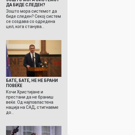
ДА БИДЕ СЛЕДЕН?
Зошто мора системот да
биде следен? Секој систем
се создава со одредена
цел, кога станува…
БАТЕ, БАТЕ, НЕ НЕ БРАНИ
ПОВЕЌЕ
Кочи Христијане и
престани да не браниш
веќе. Од најповластена
нација на САД, стигнавме
до…