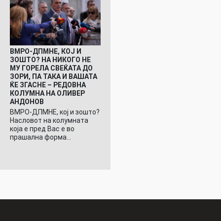
ВМРО-ДПМНЕ, КОЈ И
ЗОШТО? НА НИКОГО НЕ
МУ ГОРЕЛА СВЕЌАТА ДО
ЗОРИ, ПА ТАКА И ВАШАТА
ЌЕ ЗГАСНЕ – РЕДОВНА
КОЛУМНА НА ОЛИВЕР
АНДОНОВ
ВМРО-ДПМНЕ, кој и зошто?
Насловот на колумната
која е пред Вас е во
прашална форма…