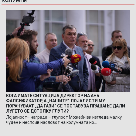
КОЛУМНИ
КОГА ИМАТЕ СИТУАЦИЈА ДИРЕКТОР НА АНБ
ФАЛСИФИКАТОР, А „НАШИТЕ“ ЛОЈАЛИСТИ МУ
ПОРАЧУВААТ „ДА ГАЗИ“ СЕ ПОСТАВУВА ПРАШАЊЕ ДАЛИ
ЛУЃЕТО СЕ ДОТОЛКУ ГЛУПИ?
Лојалност– награда – глупост Можеби ви изгледа малку
чуден и неспоив насловот на колумната но…