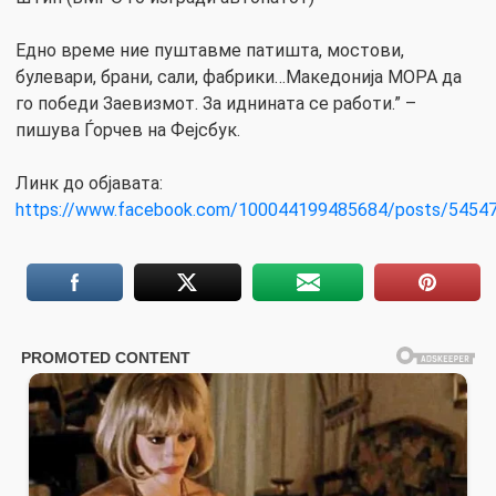
Едно време ние пуштавме патишта, мостови,
булевари, брани, сали, фабрики…Македонија МОРА да
го победи Заевизмот. За иднината се работи.” –
пишува Ѓорчев на Фејсбук.
Линк до објавата:
https://www.facebook.com/100044199485684/posts/5454