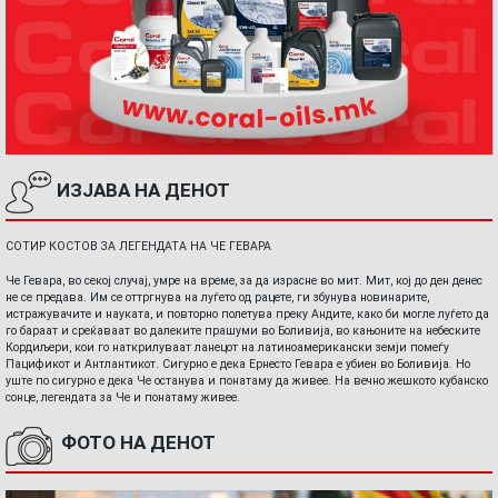
ИЗЈАВА НА ДЕНОТ
СОТИР КОСТОВ ЗА ЛЕГЕНДАТА НА ЧЕ ГЕВАРА
Че Гевара, во секој случај, умре на време, за да израсне во мит. Мит, кој до ден денес
не се предава. Им се оттргнува на луѓето од рацете, ги збунува новинарите,
истражувачите и науката, и повторно полетува преку Андите, како би могле луѓето да
го бараат и среќаваат во далеките прашуми во Боливија, во кањоните на небеските
Кордиљери, кои го наткрилуваат ланецот на латиноамерикански земји помеѓу
Пацификот и Антлантикот. Сигурно е дека Ернесто Гевара е убиен во Боливија. Но
уште по сигурно е дека Че останува и понатаму да живее. На вечно жешкото кубанско
сонце, легендата за Че и понатаму живее.
ФОТО НА ДЕНОТ