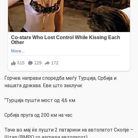
Ѓорчев направи споредба меѓу Турција, Србија и
нашата држава. Еве што заклучи:
“Турција пушти мост од 4,6 км
Србија пруга од 200 км на час
Таче во мај ќе пушти 2 патарини на автопатот Скопје –
Штип (ВМРО го изгради автопатот)