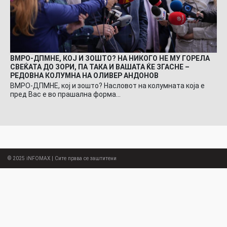
ВМРО-ДПМНЕ, КОЈ И ЗОШТО? НА НИКОГО НЕ МУ ГОРЕЛА
СВЕЌАТА ДО ЗОРИ, ПА ТАКА И ВАШАТА ЌЕ ЗГАСНЕ –
РЕДОВНА КОЛУМНА НА ОЛИВЕР АНДОНОВ
ВМРО-ДПМНЕ, кој и зошто? Насловот на колумната која е
пред Вас е во прашална форма…
© 2025
iNFOMAX
| Сите права се заштитени