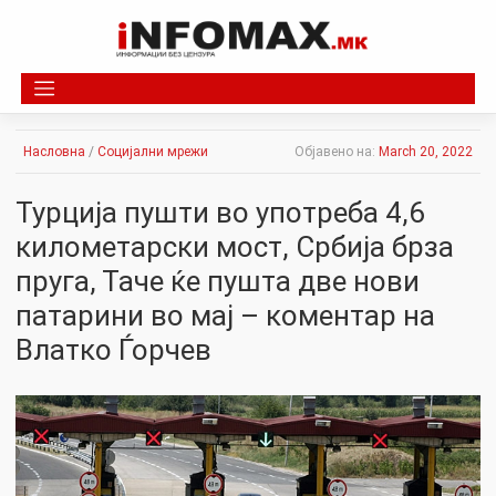
Skip
to
content
Насловна
/
Социјални мрежи
Објавено на:
March 20, 2022
Турција пушти во употреба 4,6
километарски мост, Србија брза
пруга, Таче ќе пушта две нови
патарини во мај – коментар на
Влатко Ѓорчев