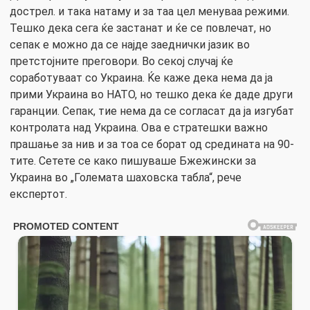
дострел. и така натаму и за таа цел менуваа режими.
Тешко дека сега ќе застанат и ќе се повлечат, но
сепак е можно да се најде заеднички јазик во
претстојните преговори. Во секој случај ќе
соработуваат со Украина. Ќе каже дека нема да ја
прими Украина во НАТО, но тешко дека ќе даде други
гаранции. Сепак, тие нема да се согласат да ја изгубат
контролата над Украина. Ова е стратешки важно
прашање за нив и за тоа се борат од средината на 90-
тите. Сетете се како пишуваше Бжежински за
Украина во „Големата шаховска табла“, рече
експертот.