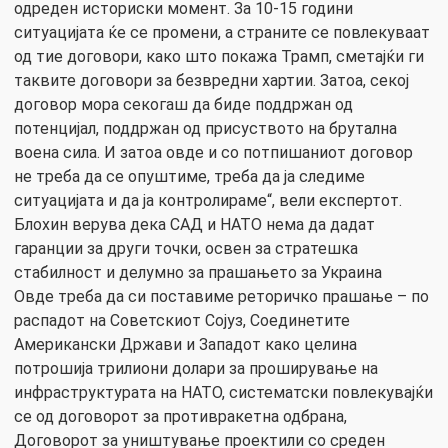
одреден историски момент. За 10-15 години
ситуацијата ќе се промени, а страните се повлекуваат
од тие договори, како што покажа Трамп, сметајќи ги
таквите договори за безвредни хартии. Затоа, секој
договор мора секогаш да биде поддржан од
потенцијал, поддржан од присуството на брутална
воена сила. И затоа овде и со потпишаниот договор
не треба да се опуштиме, треба да ја следиме
ситуацијата и да ја контролираме“, вели експертот.
Блохин верува дека САД и НАТО нема да дадат
гаранции за други точки, освен за стратешка
стабилност и делумно за прашањето за Украина
Овде треба да си поставиме реторичко прашање – по
распадот на Советскиот Сојуз, Соединетите
Американски Држави и Западот како целина
потрошија трилиони долари за проширување на
инфраструктурата на НАТО, систематски повлекувајќи
се од договорот за противракетна одбрана,
Договорот за уништување проектили со среден