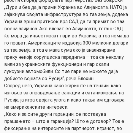
работи според формулата партнерство без обврски.
„Дури и без да ја прими Украина во Алијансата, НАТО ја
зајакнува својата инфраструктура во таа земја, додека
Украина врши притисок врз САД да ги примат во таа
воена алијанса. Ако влезат во Алијансата, тогаш САД
ќе мора да инвестираат пари во Украина, а тоа нема да
го прават. Американците издвоија 300 милиони долари
за таа земја, а тоа е мала сума ако ја анализираме
преку некоја корупциска парадигма – тоа се неколку
вили за украинските функционери и пар скапи
луксузни автомобили. Со тие пари не можете да ја
добиете војната со Русија“, рече Блохин.
Според него, Украина како жариште на тензии, како
изговор за оправдување санкции и сатанизирање на
Русија, ја игра својата улога и како таква им одговара
на американските интереси.
„Како и за сите други гаранции, се поставува
прашањето – што е гаранција? Што е договор? Тоа е
фиксирање на интересите на партнерот, играчот, во