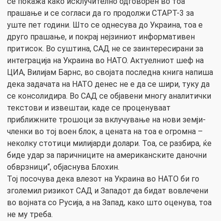
се покажа како исклучително одговорен во тоа
прашање и се согласи да го продолжи СТАРТ-3 за
уште пет години. Што се однесува до Украина, тоа е
друго прашање, и покрај нејзиниот информативен
притисок. Во суштина, САД не се заинтересирани за
интеграција на Украина во НАТО. Актуелниот шеф на
ЦИА, Вилијам Барнс, во својата последна книга напиша
дека задачата на НАТО денес не е да се шири, туку да
се консолидира. Во САД се објавени многу аналитички
текстови и извештаи, каде се проценуваат
приближните трошоци за вклучување на нови земји-
членки во тој воен блок, а цената на тоа е огромна –
неколку стотици милијарди долари. Тоа, се разбира, ќе
биде удар за паричниците на американските даночни
обврзници“, објаснува Блохин.
Тој посочува дека влезот на Украина во НАТО би го
зголемил ризикот САД и Западот да бидат вовлечени
во војната со Русија, а на Запад, како што оценува, тоа
не му треба.