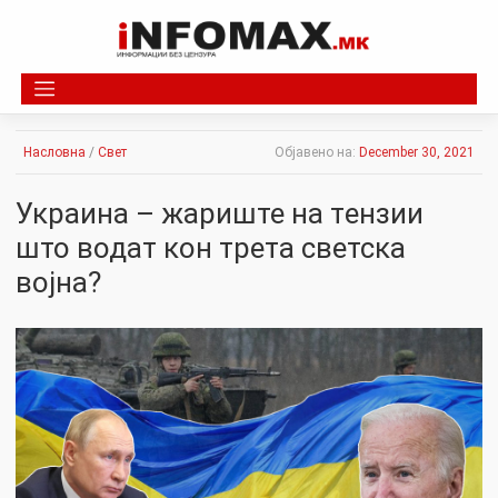
Skip
to
content
Насловна
/
Свет
Објавено на:
December 30, 2021
Украина – жaриште на тeнзии
што водат кон трета светска
војна?