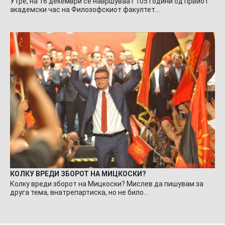
Утре, на 16 декември се навршуваат 105 години од првиот
академски час на Филозофскиот факултет…
КОЛКУ ВРЕДИ ЗБОРОТ НА МИЦКОСКИ?
Колку вреди зборот на Мицкоски? Мислев да пишувам за
друга тема, внатрепартиска, но не било…