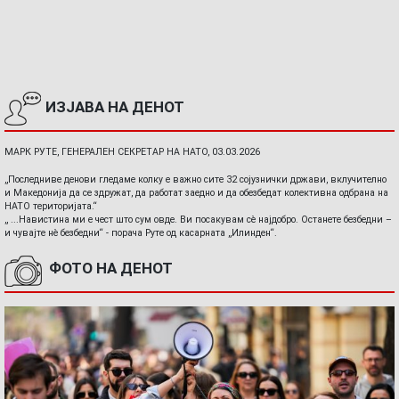
ИЗЈАВА НА ДЕНОТ
МАРК РУТЕ, ГЕНЕРАЛЕН СЕКРЕТАР НА НАТО, 03.03.2026
„Последниве денови гледаме колку е важно сите 32 сојузнички држави, вклучително
и Македонија да се здружат, да работат заедно и да обезбедат колективна одбрана на
НАТО територијата.“
„ ...Навистина ми е чест што сум овде. Ви посакувам сè најдобро. Останете безбедни –
и чувајте нè безбедни“ - порача Руте од касарната „Илинден“.
ФОТО НА ДЕНОТ