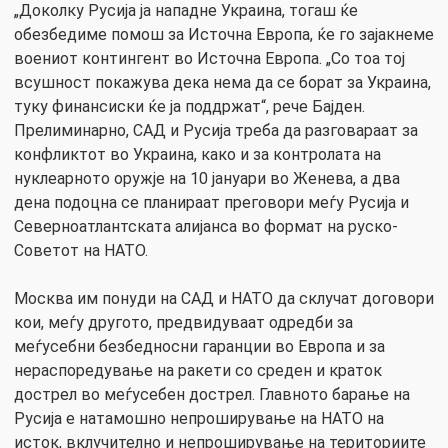
„Доколку Русија ја нападне Украина, тогаш ќе
обезбедиме помош за Источна Европа, ќе го зајакнеме
воениот контингент во Источна Европа. „Со тоа тој
всушност покажува дека нема да се борат за Украина,
туку финансиски ќе ја поддржат“, рече Бајден.
Прелиминарно, САД и Русија треба да разговараат за
конфликтот во Украина, како и за контролата на
нуклеарното оружје на 10 јануари во Женева, а два
дена подоцна се планираат преговори меѓу Русија и
Северноатлантската алијанса во формат на руско-
Советот на НАТО.
Москва им понуди на САД и НАТО да склучат договори
кои, меѓу другото, предвидуваат одредби за
меѓусебни безбедносни гаранции во Европа и за
нераспоредување на ракети со среден и краток
дострел во меѓусебен дострел. Главното барање на
Русија е натамошно непроширување на НАТО на
исток, вклучително и непроширување на териториите