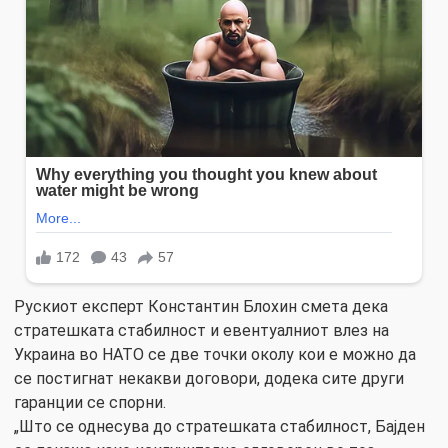
Рускиот експерт Константин Блохин смета дека
стратешката стабилност и евентуалниот влез на
Украина во НАТО се две точки околу кои е можно да
се постигнат некакви договори, додека сите други
гаранции се спорни.
„Што се однесува до стратешката стабилност, Бајден