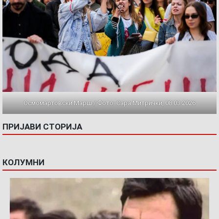
Осмомартовски Марш / Фото: Сара Митрички, 08.03.2026
ПРИЈАВИ СТОРИЈА
КОЛУМНИ