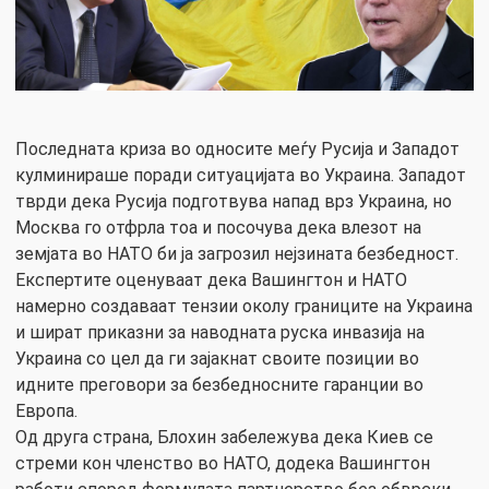
Последната криза во односите меѓу Русија и Западот
кулминираше поради ситуацијата во Украина. Западот
тврди дека Русија подготвува напад врз Украина, но
Москва го отфрла тоа и посочува дека влезот на
земјата во НАТО би ја загрозил нејзината безбедност.
Експертите оценуваат дека Вашингтон и НАТО
намерно создаваат тензии околу границите на Украина
и шират приказни за наводната руска инвазија на
Украина со цел да ги зајакнат своите позиции во
идните преговори за безбедносните гаранции во
Европа.
Од друга страна, Блохин забележува дека Киев се
стреми кон членство во НАТО, додека Вашингтон