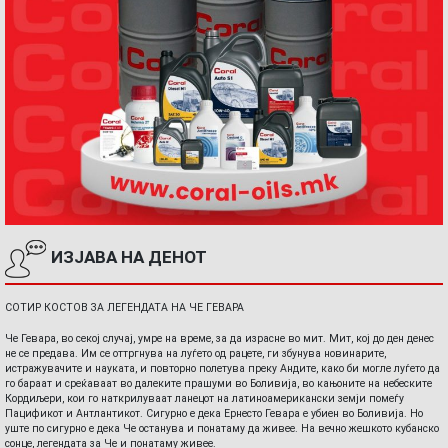
ИЗЈАВА НА ДЕНОТ
СОТИР КОСТОВ ЗА ЛЕГЕНДАТА НА ЧЕ ГЕВАРА
Че Гевара, во секој случај, умре на време, за да израсне во мит. Мит, кој до ден денес
не се предава. Им се оттргнува на луѓето од рацете, ги збунува новинарите,
истражувачите и науката, и повторно полетува преку Андите, како би могле луѓето да
го бараат и среќаваат во далеките прашуми во Боливија, во кањоните на небеските
Кордиљери, кои го наткрилуваат ланецот на латиноамерикански земји помеѓу
Пацификот и Антлантикот. Сигурно е дека Ернесто Гевара е убиен во Боливија. Но
уште по сигурно е дека Че останува и понатаму да живее. На вечно жешкото кубанско
сонце, легендата за Че и понатаму живее.