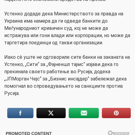
Устенко додаде дека Министерството за правда на
Украина има намера да ги одведе банките до
Меѓународниот кривичен суд, кој не може да
истражува или гони влади или корпорации, но може да
таргетира поединци од такви организации.
Иако сè уште не одговориле сите банки на заканата на
Устенко, „Сити“ за „Фајненшл тајмс“ изјави дека го
прекинала своето работење во Русија, додека
„ЈПМорган Чејс“ за „Бизнис инсајдер“ забележал дека
помогнал во спроведувањето на санкциите против
Русија.