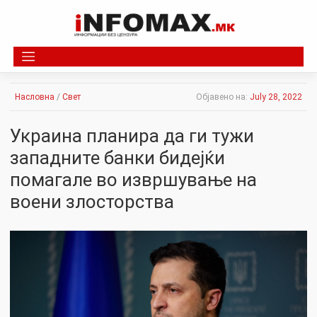
Skip
to
content
Насловна
/
Свет
Објавено на:
July 28, 2022
Украина планира да ги тужи
западните банки бидејќи
помагале во извршување на
воени злосторства