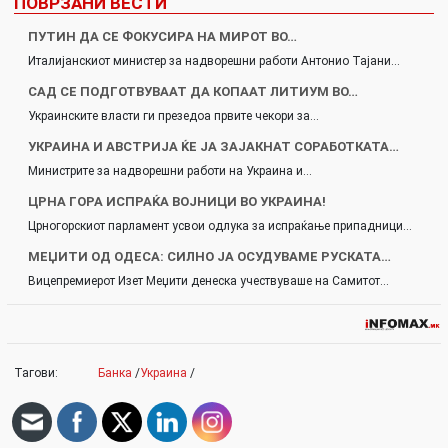
ПОВРЗАНИ ВЕСТИ
ПУТИН ДА СЕ ФОКУСИРА НА МИРОТ ВО…
Италијанскиот министер за надворешни работи Антонио Тајани…
САД СЕ ПОДГОТВУВААТ ДА КОПААТ ЛИТИУМ ВО…
Украинските власти ги презедоа првите чекори за…
УКРАИНА И АВСТРИЈА ЌЕ ЈА ЗАЈАКНАТ СОРАБОТКАТА…
Министрите за надворешни работи на Украина и…
ЦРНА ГОРА ИСПРАЌА ВОЈНИЦИ ВО УКРАИНА!
Црногорскиот парламент усвои одлука за испраќање припадници…
МЕЏИТИ ОД ОДЕСА: СИЛНО ЈА ОСУДУВАМЕ РУСКАТА…
Вицепремиерот Изет Меџити денеска учествуваше на Самитот…
Тагови:
Банка
/
Украина
/