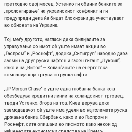
претходно овој месец, Устенко ги обвини банките за
„пролонгирање“ на украинскиот конфликт и ги
предупреди дека ќе бидат блокирани да учествуваат
во обновата на Украина.
Тој, меѓу другото, нагласи дека филијалите за
управување со имот сè уште имаат акции во
„Гаспром“ и „Роснефт“, додека „Ситигруп“ наводно дава
заеми на друг руски нафтен и гасен гигант „Лукоил“,
како и на „Витол“ – Холанѓаните на енергетска
компанија која тргува со руска нафта.
„JPMorgan Chase“ е уште една глобална банка која
обезбедува кредитни линии на холандскиот трговец,
тврди Устенко. Згора на тоа, Киев верува дека
заемодавачот сè уште има удели во најголемата руска
државна банка, Сбербанк, како и во Гаспром и
Роснефт, сите опишани во писмото како некои од
најценетите економски средства на Кремљ.