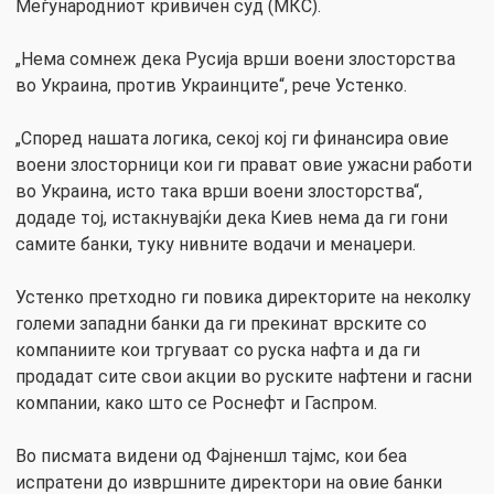
Меѓународниот кривичен суд (МКС).
„Нема сомнеж дека Русија врши воени злосторства
во Украина, против Украинците“, рече Устенко.
„Според нашата логика, секој кој ги финансира овие
воени злосторници кои ги прават овие ужасни работи
во Украина, исто така врши воени злосторства“,
додаде тој, истакнувајќи дека Киев нема да ги гони
самите банки, туку нивните водачи и менаџери.
Устенко претходно ги повика директорите на неколку
големи западни банки да ги прекинат врските со
компаниите кои тргуваат со руска нафта и да ги
продадат сите свои акции во руските нафтени и гасни
компании, како што се Роснефт и Гаспром.
Во писмата видени од Фајненшл тајмс, кои беа
испратени до извршните директори на овие банки