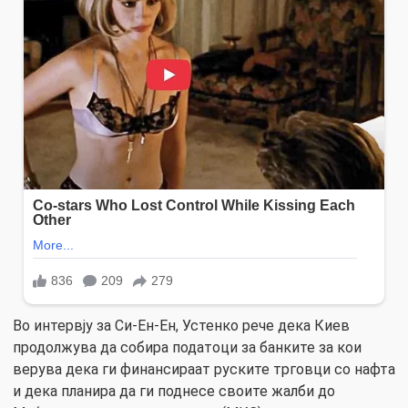
Во интервју за Си-Ен-Ен, Устенко рече дека Киев
продолжува да собира податоци за банките за кои
верува дека ги финансираат руските трговци со нафта
и дека планира да ги поднесе своите жалби до