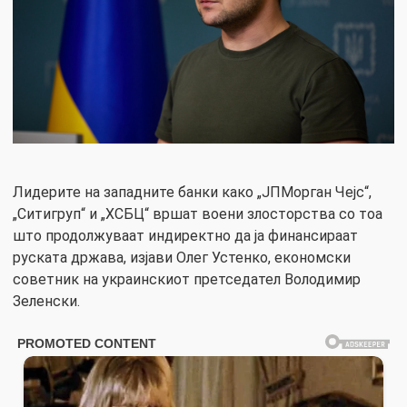
Лидерите на западните банки како „ЈПМорган Чејс“,
„Ситигруп“ и „ХСБЦ“ вршат воени злосторства со тоа
што продолжуваат индиректно да ја финансираат
руската држава, изјави Олег Устенко, економски
советник на украинскиот претседател Володимир
Зеленски.