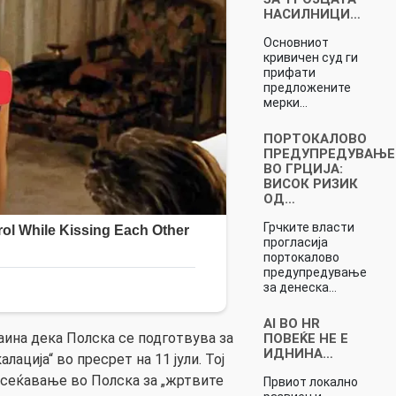
НАСИЛНИЦИ…
Основниот
кривичен суд ги
прифати
предложените
мерки…
ПОРТОКАЛОВО
ПРЕДУПРЕДУВАЊЕ
ВО ГРЦИЈА:
ВИСОК РИЗИК
ОД…
Грчките власти
прогласија
портокалово
предупредување
за денеска…
AI ВО HR
аина дека Полска се подготвува за
ПОВЕЌЕ НЕ Е
ИДНИНА…
лација“ во пресрет на 11 јули. Тој
 сеќавање во Полска за „жртвите
Првиот локално