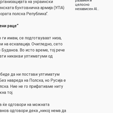
развиен и
рганизацијата на украински
целосно
инската бунтовничка армија (УПА)
независен AI…
ората полска Република“.
ени раце“
ги имам, се подготвуваат низа,
и на ескалација. Очигледно, сето
е Буданов. Во исто време, тој рече
ати никакви ултиматуми од
обиде да ни постави ултиматум
ез навреда на Полска, но Русија е
лска. Ние не го прифативме ниту
на тој.
а ќе одговори на можната
анов одговори дека „никој нема да