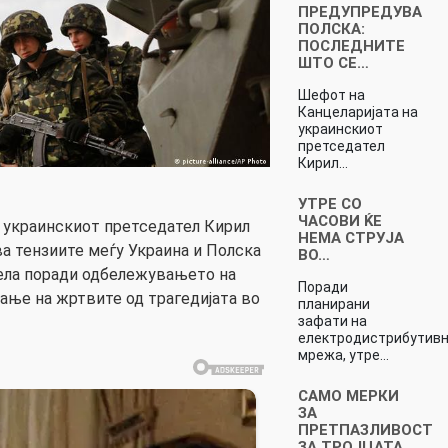
ПРЕДУПРЕДУВА
ПОЛСКА:
ПОСЛЕДНИТЕ
ШТО СЕ…
Шефот на
Канцеларијата на
украинскиот
претседател
Кирил…
УТРЕ СО
ЧАСОВИ ЌЕ
 украинскиот претседател Кирил
НЕМА СТРУЈА
ва тензиите меѓу Украина и Полска
ВО…
дела поради одбележувањето на
Поради
ање на жртвите од трагедијата во
планирани
зафати на
електродистрибутив
мрежа, утре…
САМО МЕРКИ
ЗА
ПРЕТПАЗЛИВОСТ
ЗА ТРОЈЦАТА