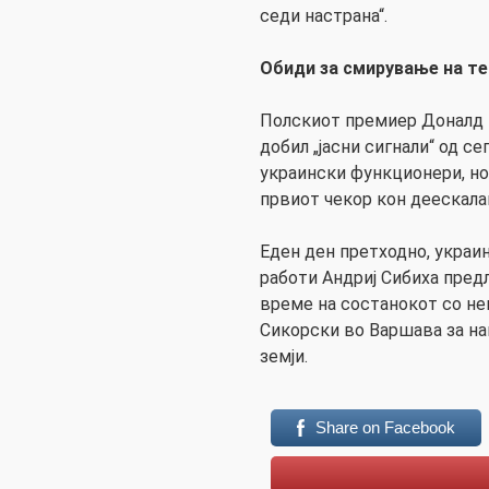
седи настрана“.
Обиди за смирување на т
Полскиот премиер Доналд Т
добил „јасни сигнали“ од 
украински функционери, но
првиот чекор кон деескалац
Еден ден претходно, укра
работи Андриј Сибиха пред
време на состанокот со не
Сикорски во Варшава за на
земји.
Share on Facebook