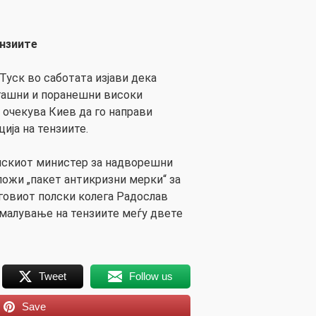
ензиите
уск во саботата изјави дека
сегашни и поранешни високи
 очекува Киев да го направи
ија на тензиите.
инскиот министер за надворешни
ложи „пакет антикризни мерки“ за
говиот полски колега Радослав
малување на тензиите меѓу двете
Tweet
Follow us
Save