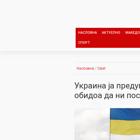
Skip
to
content
НАСЛОВНА
АКТУЕЛНО
МАКЕДО
СПОРТ
Насловна
/
Свет
Украина ја пред
обидоа да ни пос