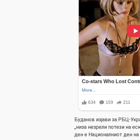
Буданов изјави за РБЦ-Укр
„низа незрели потези на еска
ден е Националниот ден на