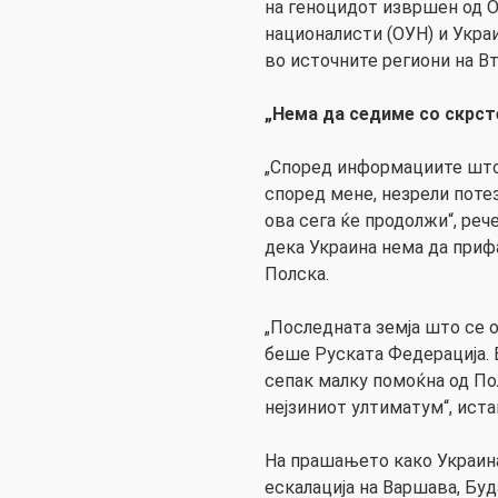
на геноцидот извршен од О
националисти (ОУН) и Укра
во источните региони на Вт
„Нема да седиме со скрст
„Според информациите што 
според мене, незрели потез
ова сега ќе продолжи“, реч
дека Украина нема да приф
Полска.
„Последната земја што се 
беше Руската Федерација. Б
сепак малку помоќна од По
нејзиниот ултиматум“, истак
На прашањето како Украин
ескалација на Варшава, Буд