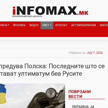
НИЈА
ХРОНИКА
ВИДЕО
СВЕТ
АРСЕНАЛ
АВТОМОБИЛИЗАМ
МАГА
Објавено на:
July 7, 2026
упредува Полска: Последните што се
тават ултиматум беа Русите
ПОВРЗАНИ
ВЕСТИ
УКРАИНА ЈА