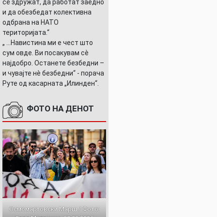
се здружат, да работат заедно
и да обезбедат колективна
одбрана на НАТО
територијата.“
„ ...Навистина ми е чест што
сум овде. Ви посакувам сè
најдобро. Останете безбедни –
и чувајте нè безбедни“ - порача
Руте од касарната „Илинден“.
ФОТО НА ДЕНОТ
Осмомартовски Марш / Фото: