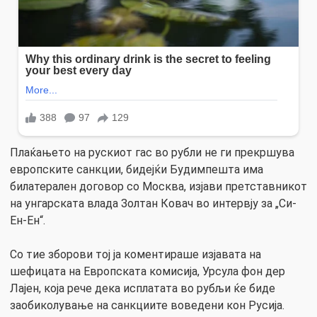
Плаќањето на рускиот гас во рубли не ги прекршува
европските санкции, бидејќи Будимпешта има
билатерален договор со Москва, изјави претставникот
на унгарската влада Золтан Ковач во интервју за „Си-
Ен-Ен“.
Со тие зборови тој ја коментираше изјавата на
шефицата на Европската комисија, Урсула фон дер
Лајен, која рече дека исплатата во рубљи ќе биде
заобиколување на санкциите воведени кон Русија.