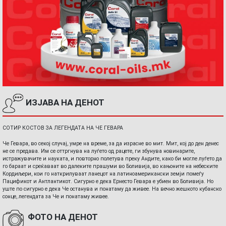
ИЗЈАВА НА ДЕНОТ
СОТИР КОСТОВ ЗА ЛЕГЕНДАТА НА ЧЕ ГЕВАРА
Че Гевара, во секој случај, умре на време, за да израсне во мит. Мит, кој до ден денес
не се предава. Им се оттргнува на луѓето од рацете, ги збунува новинарите,
истражувачите и науката, и повторно полетува преку Андите, како би могле луѓето да
го бараат и среќаваат во далеките прашуми во Боливија, во кањоните на небеските
Кордиљери, кои го наткрилуваат ланецот на латиноамерикански земји помеѓу
Пацификот и Антлантикот. Сигурно е дека Ернесто Гевара е убиен во Боливија. Но
уште по сигурно е дека Че останува и понатаму да живее. На вечно жешкото кубанско
сонце, легендата за Че и понатаму живее.
ФОТО НА ДЕНОТ