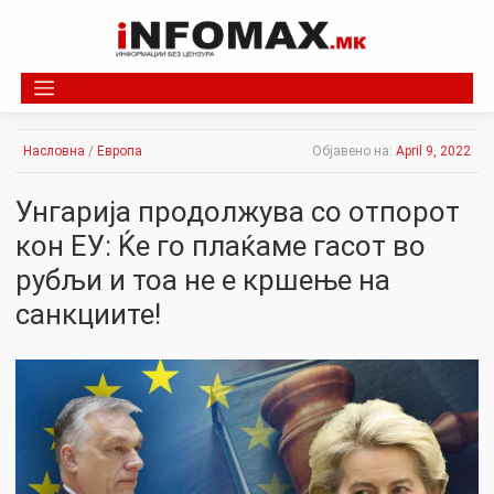
Skip
to
content
Насловна
/
Европа
Објавено на:
April 9, 2022
Унгарија продолжува со отпорот
кон ЕУ: Ќе го плаќаме гасот во
рубљи и тоа не е кршење на
санкциите!