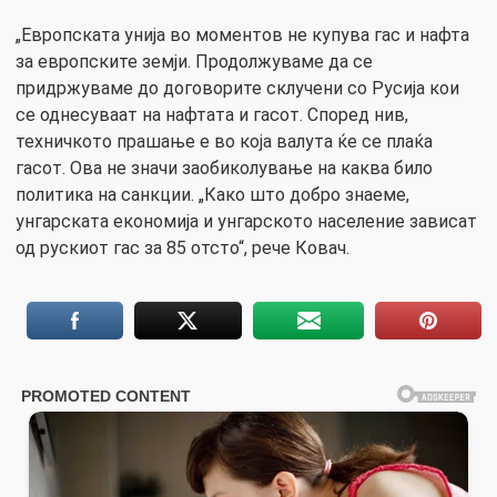
„Европската унија во моментов не купува гас и нафта
за европските земји. Продолжуваме да се
придржуваме до договорите склучени со Русија кои
се однесуваат на нафтата и гасот. Според нив,
техничкото прашање е во која валута ќе се плаќа
гасот. Ова не значи заобиколување на каква било
политика на санкции. „Како што добро знаеме,
унгарската економија и унгарското население зависат
од рускиот гас за 85 отсто“, рече Ковач.