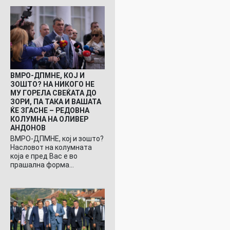
ВМРО-ДПМНЕ, КОЈ И
ЗОШТО? НА НИКОГО НЕ
МУ ГОРЕЛА СВЕЌАТА ДО
ЗОРИ, ПА ТАКА И ВАШАТА
ЌЕ ЗГАСНЕ – РЕДОВНА
КОЛУМНА НА ОЛИВЕР
АНДОНОВ
ВМРО-ДПМНЕ, кој и зошто?
Насловот на колумната
која е пред Вас е во
прашална форма…