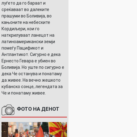
луѓето да го бараат и
среќаваат во далеките
прашуми во Боливија, во
кањоните на небеските
Кордиљери, кои го
наткрилуваат ланецот на
латиноамерикански земји
помеѓу Пацификот и
Антлантикот. Сигурно е дека
Ернесто Гевара е убиен во
Боливија. Но уште по сигурно е
дека Че останува и понатаму
да живее. На вечно жешкото
кубанско сонце, легендата за
Че и понатаму живее.
ФОТО НА ДЕНОТ