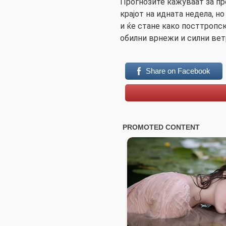
Прогнозите кажуваат за пр
крајот на идната недела, но
и ќе стане како посттропск
обилни врнежи и силни вет
Share on Facebook