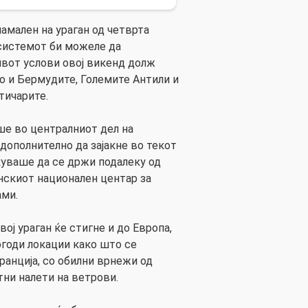
амален на ураган од четврта
 системот би можеле да
вот услови овој викенд долж
ко и Бермудите, Големите Антили и
тичарите.
ше во централниот дел на
дополнително да зајакне во текот
куваше да се држи подалеку од
нскиот национален центар за
ами.
ој ураган ќе стигне и до Европа,
огоди локации како што се
анција, со обилни врнежи од
ни налети на ветрови.