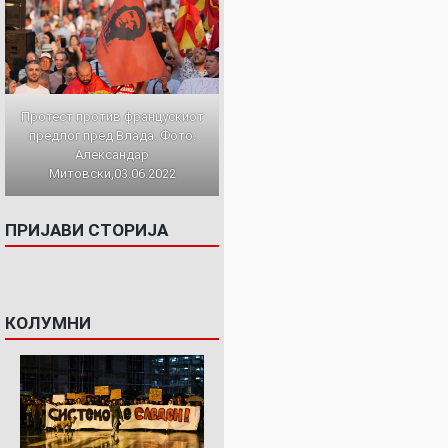
Протест против францускиот
предлог пред Влада. Фото:
Александар
Митовски,03.06.2022
ПРИЈАВИ СТОРИЈА
КОЛУМНИ