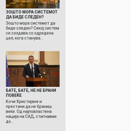
ЗОШТО МОРА СИСТЕМОТ
ДА БИДЕ СЛЕДЕН?
Зошто мора системот да
биде следен? Секој систем
се создава со одредена
цел, кога станува…
БАТЕ, БАТЕ, НЕ НЕ БРАНИ
ПОВЕЌЕ
Кочи Христијане и
престани да не браниш
веќе. Од најповластена
нација на САД, стигнавме
до…