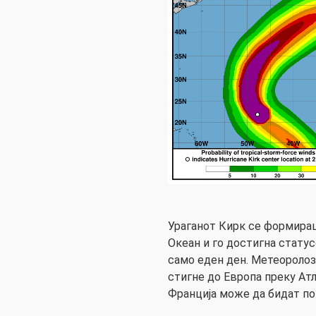
Ураганот Кирк се формира
Океан и го достигна статус
само еден ден. Метеоролоз
стигне до Европа преку Атл
Франција може да бидат пог