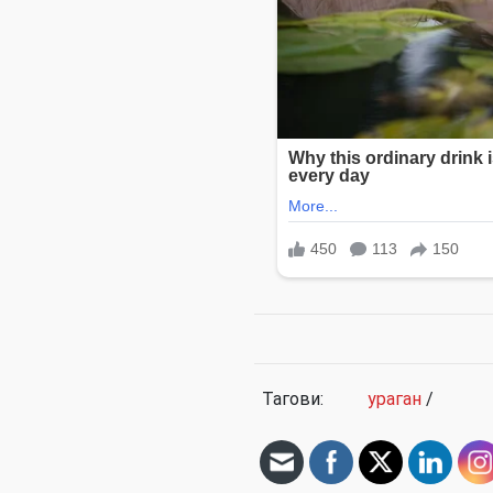
Тагови:
ураган
/