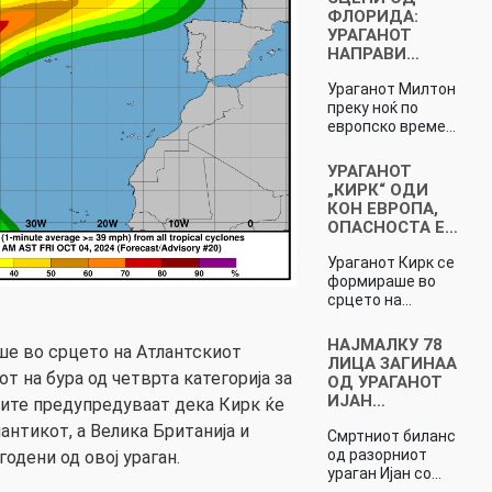
ФЛОРИДА:
УРАГАНОТ
НАПРАВИ…
Ураганот Милтон
преку ноќ по
европско време…
УРАГАНОТ
„КИРК“ ОДИ
КОН ЕВРОПА,
ОПАСНОСТА Е…
Ураганот Кирк се
формираше во
срцето на…
НАЈМАЛКУ 78
ше во срцето на Атлантскиот
ЛИЦА ЗАГИНАА
от на бура од четврта категорија за
ОД УРАГАНОТ
ИЈАН…
ите предупредуваат дека Кирк ќе
антикот, а Велика Британија и
Смртниот биланс
од разорниот
одени од овој ураган.
ураган Ијан со…