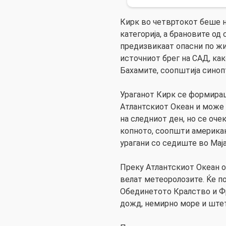
Кирк во четвртокот беше н
категорија, а брановите од
предизвикаат опасни по жи
источниот брег на САД, ка
Бахамите, соопштија синоп
Ураганот Кирк се формира
Атлантскиот Океан и може 
на следниот ден, но се оче
копното, соопшти америка
урагани со седиште во Мај
Преку Атлантскиот Океан ов
велат метеоролозите. Ќе п
Обединетото Кралство и Фр
дожд, немирно море и штет