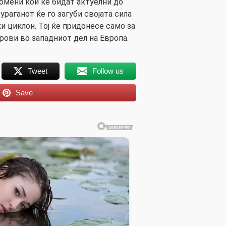
омени кои ќе бидат актуелни до
 ураганот ќе го загуби својата сила
и циклон. Тој ќе придонесе само за
рови во западниот дел на Европа.
Tweet
Follow us
Save