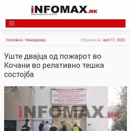
Skip
to
content
Насловна
/
Македонија
Објавено на:
April 17, 2025
Уште двајца од пожарот во
Кочани во релативно тешка
состојба