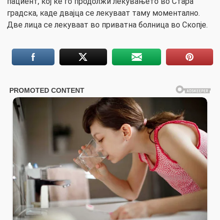
пациент, кој ќе го продолжи лекувањето во Стара
градска, каде двајца се лекуваат таму моментално.
Две лица се лекуваат во приватна болница во Скопје.