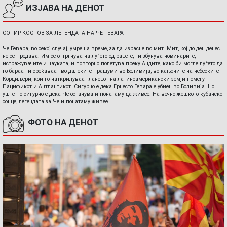
ИЗЈАВА НА ДЕНОТ
СОТИР КОСТОВ ЗА ЛЕГЕНДАТА НА ЧЕ ГЕВАРА
Че Гевара, во секој случај, умре на време, за да израсне во мит. Мит, кој до ден денес
не се предава. Им се оттргнува на луѓето од рацете, ги збунува новинарите,
истражувачите и науката, и повторно полетува преку Андите, како би могле луѓето да
го бараат и среќаваат во далеките прашуми во Боливија, во кањоните на небеските
Кордиљери, кои го наткрилуваат ланецот на латиноамерикански земји помеѓу
Пацификот и Антлантикот. Сигурно е дека Ернесто Гевара е убиен во Боливија. Но
уште по сигурно е дека Че останува и понатаму да живее. На вечно жешкото кубанско
сонце, легендата за Че и понатаму живее.
ФОТО НА ДЕНОТ