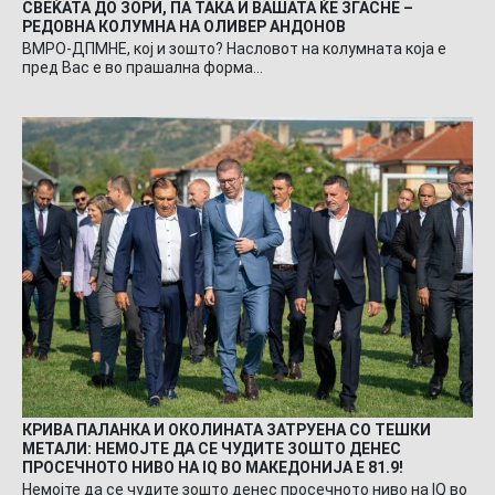
СВЕЌАТА ДО ЗОРИ, ПА ТАКА И ВАШАТА ЌЕ ЗГАСНЕ –
РЕДОВНА КОЛУМНА НА ОЛИВЕР АНДОНОВ
ВМРО-ДПМНЕ, кој и зошто? Насловот на колумната која е
пред Вас е во прашална форма…
КРИВА ПАЛАНКА И ОКОЛИНАТА ЗАТРУЕНА СО ТЕШКИ
МЕТАЛИ: НЕМОЈТЕ ДА СЕ ЧУДИТЕ ЗОШТО ДЕНЕС
ПРОСЕЧНОТО НИВО НА IQ ВО МАКЕДОНИЈА Е 81.9!
Немојте да се чудите зошто денес просечното ниво на IQ во