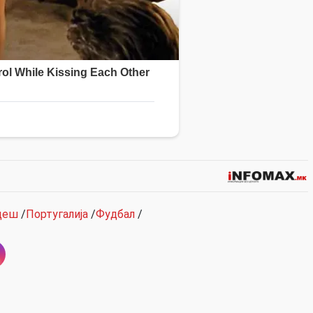
деш
/
Португалија
/
Фудбал
/