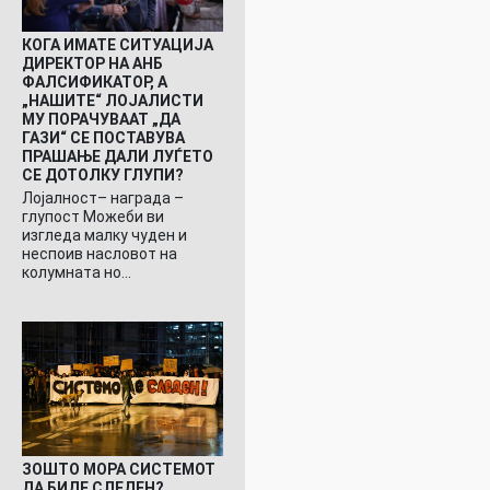
КОГА ИМАТЕ СИТУАЦИЈА
ДИРЕКТОР НА АНБ
ФАЛСИФИКАТОР, А
„НАШИТЕ“ ЛОЈАЛИСТИ
МУ ПОРАЧУВААТ „ДА
ГАЗИ“ СЕ ПОСТАВУВА
ПРАШАЊЕ ДАЛИ ЛУЃЕТО
СЕ ДОТОЛКУ ГЛУПИ?
Лојалност– награда –
глупост Можеби ви
изгледа малку чуден и
неспоив насловот на
колумната но…
ЗОШТО МОРА СИСТЕМОТ
ДА БИДЕ СЛЕДЕН?