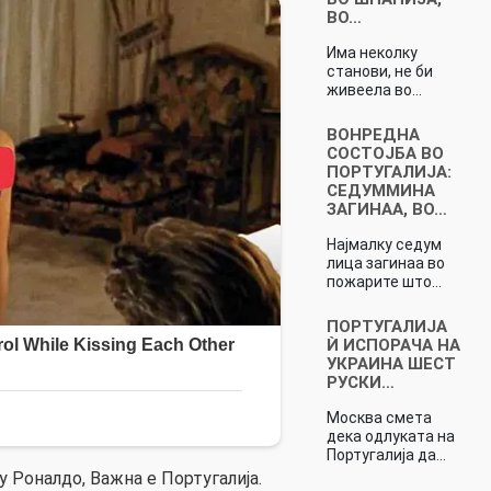
ВО…
Има неколку
станови, не би
живеела во…
ВОНРЕДНА
СОСТОЈБА ВО
ПОРТУГАЛИЈА:
СЕДУММИНА
ЗАГИНАА, ВО…
Најмалку седум
лица загинаа во
пожарите што…
ПОРТУГАЛИЈА
Ѝ ИСПОРАЧА НА
УКРАИНА ШЕСТ
РУСКИ…
Москва смета
дека одлуката на
Португалија да…
у Роналдо, Важна е Португалија.