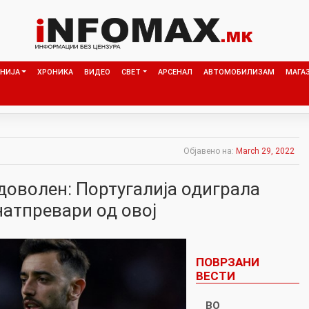
НИЈА
ХРОНИКА
ВИДЕО
СВЕТ
АРСЕНАЛ
АВТОМОБИЛИЗАМ
МАГА
Објавено на:
March 29, 2022
оволен: Португалија одиграла
натпревари од овој
ПОВРЗАНИ
ВЕСТИ
ВО