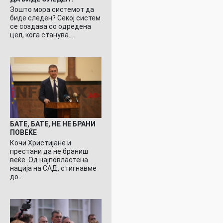
Зошто мора системот да
биде следен? Секој систем
се создава со одредена
цел, кога станува…
БАТЕ, БАТЕ, НЕ НЕ БРАНИ
ПОВЕЌЕ
Кочи Христијане и
престани да не браниш
веќе. Од најповластена
нација на САД, стигнавме
до…