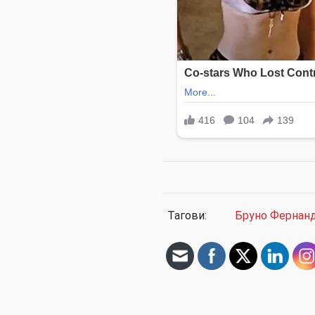
Тагови:
Бруно Фернан