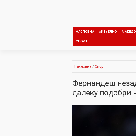
Skip
to
content
НАСЛОВНА
АКТУЕЛНО
МАКЕДО
СПОРТ
Насловна
/
Спорт
Фернандеш незад
далеку подобри 