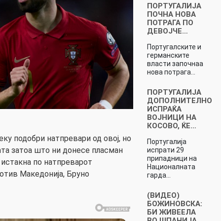
ПОРТУГАЛИЈА
ПОЧНА НОВА
ПОТРАГА ПО
ДЕВОЈЧЕ…
Португалските и
германските
власти започнаа
нова потрага…
ПОРТУГАЛИЈА
ДОПОЛНИТЕЛНО
ИСПРАЌА
ВОЈНИЦИ НА
КОСОВО, ЌЕ…
леку подобри натпревари од овој, но
Португалија
ата затоа што ни донесе пласман
испрати 29
припадници на
 истакна по натпреварот
Националната
ротив Македонија, Бруно
гарда…
(ВИДЕО)
БОЖИНОВСКА:
БИ ЖИВЕЕЛА
ВО ШПАНИЈА,