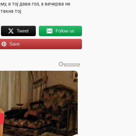
у, а тој дава гол, а вечерва не
такна тој.
Tweet
Follow us
Save