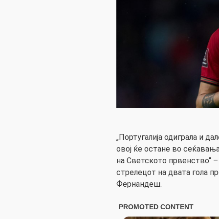
„Португалија одиграла и да
овој ќе остане во сеќавањ
на Светското првенство“ –
стрелецот на двата гола п
Фернандеш.