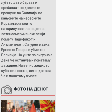
луѓето да го бараат и
среќаваат во далеките
прашуми во Боливија, во
кањоните на небеските
Кордиљери, кои го
наткрилуваат ланецот на
латиноамерикански земји
помеѓу Пацификот и
Антлантикот. Сигурно е дека
Ернесто Гевара е убиен во
Боливија. Но уште по сигурно е
дека Че останува и понатаму
да живее. На вечно жешкото
кубанско сонце, легендата за
Че и понатаму живее.
ФОТО НА ДЕНОТ